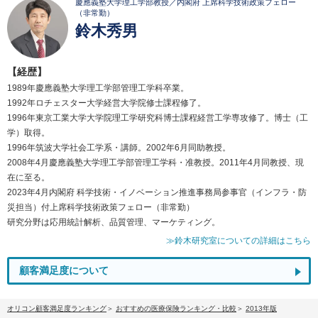
慶應義塾大学理工学部教授／内閣府 上席科学技術政策フェロー
（非常勤）
鈴木秀男
【経歴】
1989年慶應義塾大学理工学部管理工学科卒業。
1992年ロチェスター大学経営大学院修士課程修了。
1996年東京工業大学大学院理工学研究科博士課程経営工学専攻修了。博士（工
学）取得。
1996年筑波大学社会工学系・講師。2002年6月同助教授。
2008年4月慶應義塾大学理工学部管理工学科・准教授。2011年4月同教授、現
在に至る。
2023年4月内閣府 科学技術・イノベーション推進事務局参事官（インフラ・防
災担当）付上席科学技術政策フェロー（非常勤）
研究分野は応用統計解析、品質管理、マーケティング。
≫鈴木研究室についての詳細はこちら
顧客満足度について
オリコン顧客満足度ランキング
おすすめの医療保険ランキング・比較
2013年版