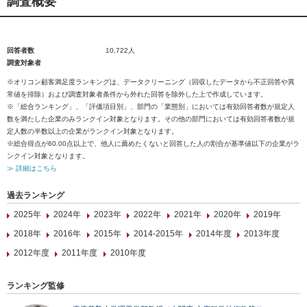
調査概要
回答者数
10,722人
調査対象者
※オリコン顧客満足度ランキングは、データクリーニング（回収したデータから不正回答や異
常値を排除）および調査対象者条件から外れた回答を除外した上で作成しています。
※「総合ランキング」、「評価項目別」、部門の「業態別」においては有効回答者数が規定人
数を満たした企業のみランクイン対象となります。その他の部門においては有効回答者数が規
定人数の半数以上の企業がランクイン対象となります。
※総合得点が60.00点以上で、他人に薦めたくないと回答した人の割合が基準値以下の企業がラ
ンクイン対象となります。
≫ 詳細はこちら
過去ランキング
2025年
2024年
2023年
2022年
2021年
2020年
2019年
2018年
2016年
2015年
2014-2015年
2014年度
2013年度
2012年度
2011年度
2010年度
ランキング監修