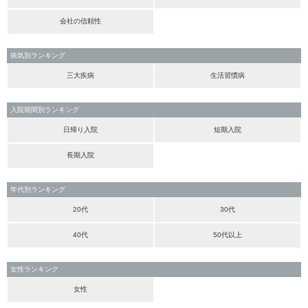
会社の信頼性
病気別ランキング
三大疾病
生活習慣病
入院期間別ランキング
日帰り入院
短期入院
長期入院
年代別ランキング
20代
30代
40代
50代以上
女性ランキング
女性