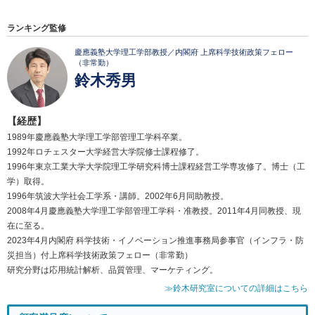
ランキング監修
慶應義塾大学理工学部教授／内閣府 上席科学技術政策フェロー
（非常勤）
鈴木秀男
【経歴】
1989年慶應義塾大学理工学部管理工学科卒業。
1992年ロチェスター大学経営大学院修士課程修了。
1996年東京工業大学大学院理工学研究科博士課程経営工学専攻修了。博士（工
学）取得。
1996年筑波大学社会工学系・講師。2002年6月同助教授。
2008年4月慶應義塾大学理工学部管理工学科・准教授。2011年4月同教授、現
在に至る。
2023年4月内閣府 科学技術・イノベーション推進事務局参事官（インフラ・防
災担当）付上席科学技術政策フェロー（非常勤）
研究分野は応用統計解析、品質管理、マーケティング。
≫鈴木研究室についての詳細はこちら