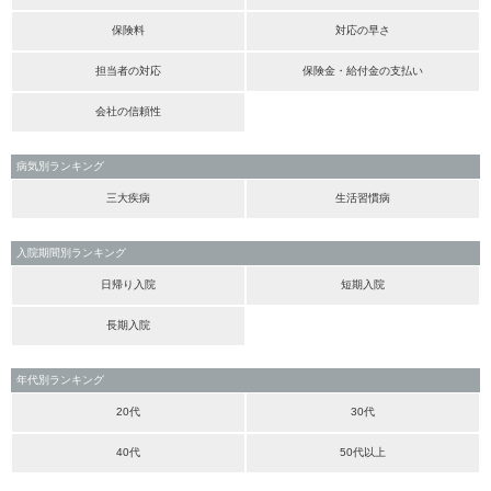
保険料
対応の早さ
担当者の対応
保険金・給付金の支払い
会社の信頼性
病気別ランキング
三大疾病
生活習慣病
入院期間別ランキング
日帰り入院
短期入院
長期入院
年代別ランキング
20代
30代
40代
50代以上