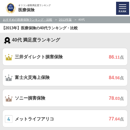
オリコン顧客満足度ランキング
医療保険
おすすめの医療保険ランキング・比較
2013年版
40代
【2013年】医療保険の40代ランキング・比較
40代 満足度ランキング
三井ダイレクト損害保険
86
.11
点
富士火災海上保険
84
.56
点
ソニー損害保険
78
.03
点
メットライフアリコ
77
.64
点