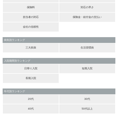
保険料
対応の早さ
担当者の対応
保険金・給付金の支払い
会社の信頼性
病気別ランキング
三大疾病
生活習慣病
入院期間別ランキング
日帰り入院
短期入院
長期入院
年代別ランキング
20代
30代
40代
50代以上