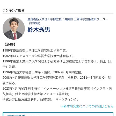
ランキング監修
慶應義塾大学理工学部教授／内閣府 上席科学技術政策フェロー
（非常勤）
鈴木秀男
【経歴】
1989年慶應義塾大学理工学部管理工学科卒業。
1992年ロチェスター大学経営大学院修士課程修了。
1996年東京工業大学大学院理工学研究科博士課程経営工学専攻修了。博士（工
学）取得。
1996年筑波大学社会工学系・講師。2002年6月同助教授。
2008年4月慶應義塾大学理工学部管理工学科・准教授。2011年4月同教授、現
在に至る。
2023年4月内閣府 科学技術・イノベーション推進事務局参事官（インフラ・防
災担当）付上席科学技術政策フェロー（非常勤）
研究分野は応用統計解析、品質管理、マーケティング。
≫鈴木研究室についての詳細はこちら