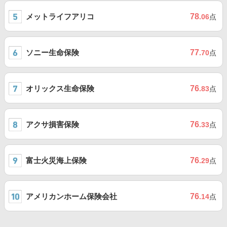
メットライフアリコ
78
.06
点
ソニー生命保険
77
.70
点
オリックス生命保険
76
.83
点
アクサ損害保険
76
.33
点
富士火災海上保険
76
.29
点
アメリカンホーム保険会社
76
.14
点