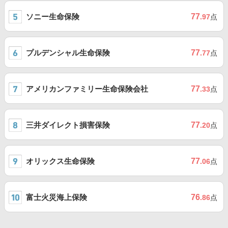
ソニー生命保険
77
.97
点
プルデンシャル生命保険
77
.77
点
アメリカンファミリー生命保険会社
77
.33
点
三井ダイレクト損害保険
77
.20
点
オリックス生命保険
77
.06
点
富士火災海上保険
76
.86
点