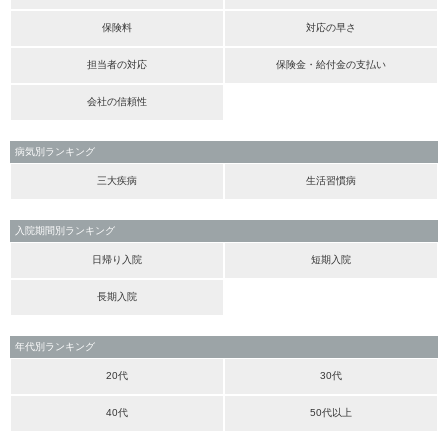
保険料
対応の早さ
担当者の対応
保険金・給付金の支払い
会社の信頼性
病気別ランキング
三大疾病
生活習慣病
入院期間別ランキング
日帰り入院
短期入院
長期入院
年代別ランキング
20代
30代
40代
50代以上