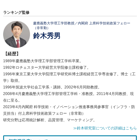
ランキング監修
慶應義塾大学理工学部教授／内閣府 上席科学技術政策フェロー
（非常勤）
鈴木秀男
【経歴】
1989年慶應義塾大学理工学部管理工学科卒業。
1992年ロチェスター大学経営大学院修士課程修了。
1996年東京工業大学大学院理工学研究科博士課程経営工学専攻修了。博士（工
学）取得。
1996年筑波大学社会工学系・講師。2002年6月同助教授。
2008年4月慶應義塾大学理工学部管理工学科・准教授。2011年4月同教授、現
在に至る。
2023年4月内閣府 科学技術・イノベーション推進事務局参事官（インフラ・防
災担当）付上席科学技術政策フェロー（非常勤）
研究分野は応用統計解析、品質管理、マーケティング。
≫鈴木研究室についての詳細はこちら