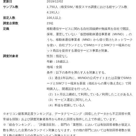
更新日
2019/12/02
サンプル数
1,750人（格安SIM／格安スマホ調査における総サンプル数
4,191人）
規定人数
100人以上
調査企業数
23社
定義
移動通信サービスに関わる自社回線網や無線局を自社で開設、
保有、運営していない「仮想移動体通信事業者（MVNO）」の
うち、移動体通信事業者（MNO）から借り受けたネットワーク
を使い、自社ブランドとしてSIMカードとSIMフリー端末のセ
ット商品を提供する通信サービス事業が対象。
調査対象者
性別：指定なし
年齢：18歳以上
地域：全国
条件：以下の条件を満たす人を対象とする。
（1）過去1年以内に、MVNOの公式サイトまたは店舗でSIMカ
ードとSIMフリー端末を新規（他社からの乗り換え含む）で同
時購入し、開通設定を行った人。
（2）1ヶ月以上継続して利用している／利用したことがある人
（3）サービス選定に関与した人
（4）料金を把握している人
※オリコン顧客満足度ランキングは、データクリーニング（回収したデータから不正回答や異
常値を排除）および調査対象者条件から外れた回答を除外した上で作成しています。
※「総合ランキング」、「評価項目別」、部門の「業態別」においては有効回答者数が規定人
数を満たした企業のみランクイン対象となります。その他の部門においては有効回答者数が規
定人数の半数以上の企業がランクイン対象となります。