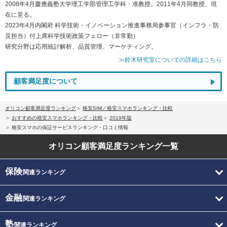
2008年4月慶應義塾大学理工学部管理工学科・准教授。2011年4月同教授、現
在に至る。
2023年4月内閣府 科学技術・イノベーション推進事務局参事官（インフラ・防
災担当）付上席科学技術政策フェロー（非常勤）
研究分野は応用統計解析、品質管理、マーケティング。
≫鈴木研究室についての詳細はこちら
顧客満足度について
オリコン顧客満足度ランキング
格安SIM／格安スマホランキング・比較
おすすめの格安スマホランキング・比較
2019年版
格安スマホの保証サービスランキング・口コミ情報
オリコン顧客満足度
ランキング一覧
保険
関連ランキング
金融
関連ランキング
塾
関連ランキング