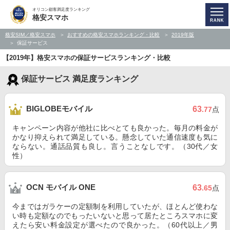
オリコン顧客満足度ランキング
格安スマホ
格安SIM／格安スマホ
おすすめの格安スマホランキング・比較
2019年版
保証サービス
【2019年】格安スマホの保証サービスランキング・比較
保証サービス 満足度ランキング
BIGLOBEモバイル
63
.77
点
キャンペーン内容が他社に比べとても良かった。毎月の料金が
かなり抑えられて満足している。懸念していた通信速度も気に
ならない。通話品質も良し。言うことなしです。（30代／女
性）
OCN モバイル ONE
63
.65
点
今まではガラケーの定額制を利用していたが、ほとんど使わな
い時も定額なのでもったいないと思って居たところスマホに変
えたら安い料金設定が選べたので良かった。（60代以上／男