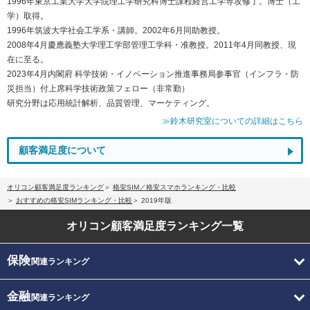
1996年東京工業大学大学院理工学研究科博士課程経営工学専攻修了。博士（工
学）取得。
1996年筑波大学社会工学系・講師。2002年6月同助教授。
2008年4月慶應義塾大学理工学部管理工学科・准教授。2011年4月同教授、現
在に至る。
2023年4月内閣府 科学技術・イノベーション推進事務局参事官（インフラ・防
災担当）付上席科学技術政策フェロー（非常勤）
研究分野は応用統計解析、品質管理、マーケティング。
≫鈴木研究室についての詳細はこちら
顧客満足度について
オリコン顧客満足度ランキング
格安SIM／格安スマホランキング・比較
おすすめの格安SIMランキング・比較
2019年版
オリコン顧客満足度
ランキング一覧
保険
関連ランキング
金融
関連ランキング