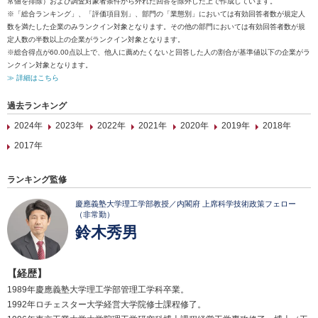
常値を排除）および調査対象者条件から外れた回答を除外した上で作成しています。
※「総合ランキング」、「評価項目別」、部門の「業態別」においては有効回答者数が規定人
数を満たした企業のみランクイン対象となります。その他の部門においては有効回答者数が規
定人数の半数以上の企業がランクイン対象となります。
※総合得点が60.00点以上で、他人に薦めたくないと回答した人の割合が基準値以下の企業がラ
ンクイン対象となります。
≫ 詳細はこちら
過去ランキング
2024年
2023年
2022年
2021年
2020年
2019年
2018年
2017年
ランキング監修
慶應義塾大学理工学部教授／内閣府 上席科学技術政策フェロー
（非常勤）
鈴木秀男
【経歴】
1989年慶應義塾大学理工学部管理工学科卒業。
1992年ロチェスター大学経営大学院修士課程修了。