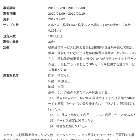
事前調査
2019/03/28～2019/08/08
調査期間
2019/08/09～2019/09/19
更新日
2019/12/02
サンプル数
2,075人（格安SIM／格安スマホ調査における総サンプル数
4,191人）
規定人数
100人以上
調査企業数
30社
定義
移動通信サービスに関わる自社回線網や無線局を自社で開設、
保有、運営していない「仮想移動体通信事業者（MVNO）」の
うち、移動体通信事業者（MNO）から借り受けたネットワーク
を使い、自社ブランドとしてSIMカードを提供する通信サービ
ス事業が対象。
調査対象者
性別：指定なし
年齢：18歳以上
地域：全国
条件：以下の条件を満たす人を対象とする。
（1）過去1年以内に、MVNOの公式サイトまたは店舗でSIMカ
ードを新規（他社からの乗り換え含む）で購入し、開通設定を
行った人
（2）1ヶ月以上継続して利用している／利用したことがある人
（3）サービス選定に関与した人
（4）料金を把握している人
※オリコン顧客満足度ランキングは、データクリーニング（回収したデータから不正回答や異