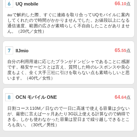
66
UQ mobile
.10
点
auで解約した際、すぐに連絡を取り合ってUQモバイルに案内
してくれたので時間がかかりませんでした。お値段以上になる
通信速度、範囲の広さが素晴らしく不自由したことがありませ
ん。（20代／女性）
65
IIJmio
.55
点
自分の利用用途に応じたプランがドンピシャであることに感謝
です。格安サービスとは言え、質問した時のレスポンスや良心
度もよく、全く大手三社に引けを取らない点も素晴らしいと思
います。（40代／女性）
OCN モバイル ONE
64
.64
点
日割コース110M／日なので一日に高速で使える容量は少ない
が、厳密に言えば一ヶ月あたり3G以上使える計算なので納得で
きる。しかも使わなかった容量は翌日まで繰り越しできるとこ
ろも良い。（30代／男性）