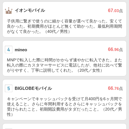
イオンモバイル
67
.03
点
子供用に繋ぎで使うのに細かく容量が選べて良かった。安くて
良かった。初期費用がほとんど無くて助かった。最低利用期間
がなくて良かった。（40代／男性）
66
mineo
.96
点
MNPで転入した際に時間がかからず速やかに転入できた。また
転入の際にカスタマーサービスに電話したが、他社に比べて繋
がりやすく、丁寧に説明してくれた。（20代／女性）
BIGLOBEモバイル
66
.76
点
キャンペーンでキャッシュバックを受けて月400円を6ヶ月間で
使えること。さらに年間利用するとさらにキャッシュバックを
受けられたこと。初期開設費用がタダだったこと。（20代／男
性）