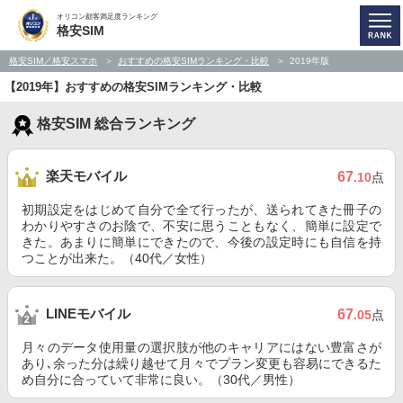
オリコン顧客満足度ランキング
格安SIM
格安SIM／格安スマホ
おすすめの格安SIMランキング・比較
2019年版
【2019年】おすすめの格安SIMランキング・比較
格安SIM 総合ランキング
楽天モバイル
67
.10
点
初期設定をはじめて自分で全て行ったが、送られてきた冊子の
わかりやすさのお陰で、不安に思うこともなく、簡単に設定で
きた。あまりに簡単にできたので、今後の設定時にも自信を持
つことが出来た。（40代／女性）
LINEモバイル
67
.05
点
月々のデータ使用量の選択肢が他のキャリアにはない豊富さが
あり､余った分は繰り越せて月々でプラン変更も容易にできるた
め自分に合っていて非常に良い。（30代／男性）