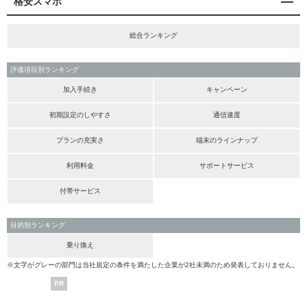
格安スマホ
総合ランキング
評価項目別ランキング
加入手続き
キャンペーン
初期設定のしやすさ
通信速度
プランの充実さ
端末のラインナップ
利用料金
サポートサービス
付帯サービス
目的別ランキング
乗り換え
※文字がグレーの部門は当社規定の条件を満たした企業が2社未満のため発表しておりません。
PR