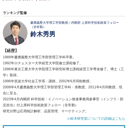
ランキング監修
慶應義塾大学理工学部教授／内閣府 上席科学技術政策フェロー
（非常勤）
鈴木秀男
【経歴】
1989年慶應義塾大学理工学部管理工学科卒業。
1992年ロチェスター大学経営大学院修士課程修了。
1996年東京工業大学大学院理工学研究科博士課程経営工学専攻修了。博士（工
学）取得。
1996年筑波大学社会工学系・講師。2002年6月同助教授。
2008年4月慶應義塾大学理工学部管理工学科・准教授。2011年4月同教授、現
在に至る。
2023年4月内閣府 科学技術・イノベーション推進事務局参事官（インフラ・防
災担当）付上席科学技術政策フェロー（非常勤）
研究分野は応用統計解析、品質管理、マーケティング。
≫鈴木研究室についての詳細はこちら