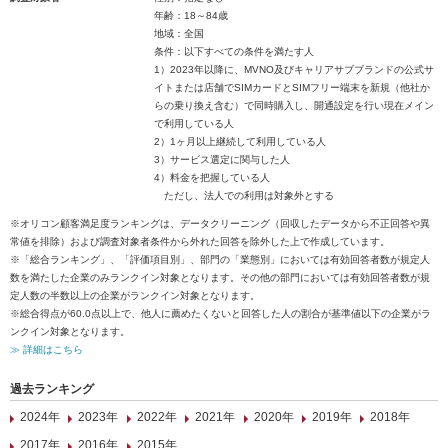
年齢：18～84歳
地域：全国
条件：以下すべての条件を満たす人
1）2023年以降に、MVNO及びキャリアサブブランドの公式サ
イトまたは店舗でSIMカードとSIMフリー端末を新規（他社か
らの乗り換え含む）で同時購入し、開通設定を行い現在メイン
で利用している人
2）1ヶ月以上継続して利用している人
3）サービス選定に関与した人
4）料金を把握している人
ただし、法人での利用は対象外とする
※オリコン顧客満足度ランキングは、データクリーニング（回収したデータから不正回答や異
常値を排除）および調査対象者条件から外れた回答を除外した上で作成しています。
※「総合ランキング」、「評価項目別」、部門の「業態別」においては有効回答者数が規定人
数を満たした企業のみランクイン対象となります。その他の部門においては有効回答者数が規
定人数の半数以上の企業がランクイン対象となります。
※総合得点が60.0点以上で、他人に薦めたくないと回答した人の割合が基準値以下の企業がラ
ンクイン対象となります。
≫ 詳細はこちら
過去ランキング
2024年
2023年
2022年
2021年
2020年
2019年
2018年
2017年
2016年
2015年