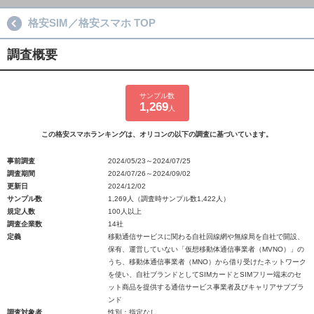
格安SIM／格安スマホ TOP
調査概要
サンプル数
1,269
人
この格安スマホランキングは、オリコンの以下の調査に基づいています。
事前調査
2024/05/23～2024/07/25
調査期間
2024/07/26～2024/09/02
更新日
2024/12/02
サンプル数
1,269人（調査時サンプル数1,422人）
規定人数
100人以上
調査企業数
14社
定義
移動通信サービスに関わる自社回線網や無線局を自社で開設、
保有、運営していない「仮想移動体通信事業者（MVNO）」の
うち、移動体通信事業者（MNO）から借り受けたネットワーク
を使い、自社ブランドとしてSIMカードとSIMフリー端末のセ
ット商品を提供する通信サービス事業者及びキャリアサブブラ
ンド
調査対象者
性別：指定なし