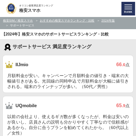
オリコン顧客満足度ランキング
格安スマホ
格安SIM／格安スマホ
おすすめの格安スマホランキング・比較
2024年版
サポートサービス
【2024年】格安スマホのサポートサービスランキング・比較
サポートサービス 満足度ランキング
66
IIJmio
.6
点
月額料金が安い。キャンペーンで月額料金の値引き・端末の大
幅値引きがある。光回線の同時申込で月額料金が大幅に値引き
される。端末のラインナップが多い。（50代／男性）
65
UQmobile
.9
点
以前の会社より、使えるギガ数が多くなったが、料金は安いの
が良いし、店員さんの説明も分かりやすく丁寧なので信頼感が
あるから。自分に合うプランを勧めてくれたから。（60代以上
／女性）