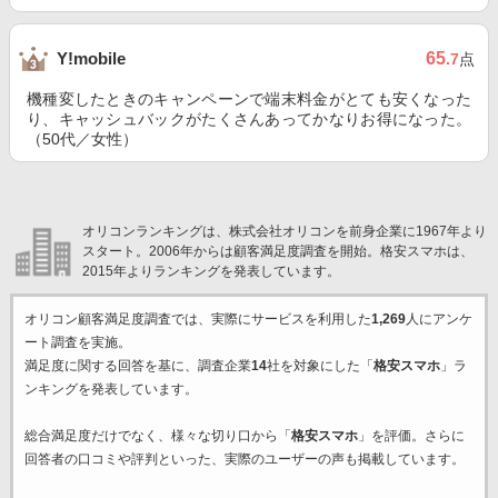
65
Y!mobile
.7
点
機種変したときのキャンペーンで端末料金がとても安くなった
り、キャッシュバックがたくさんあってかなりお得になった。
（50代／女性）
オリコンランキングは、株式会社オリコンを前身企業に1967年より
スタート。2006年からは顧客満足度調査を開始。格安スマホは、
2015年よりランキングを発表しています。
オリコン顧客満足度調査では、実際にサービスを利用した
1,269
人にアンケ
ート調査を実施。
満足度に関する回答を基に、調査企業
14
社を対象にした「
格安スマホ
」ラ
ンキングを発表しています。
総合満足度だけでなく、様々な切り口から「
格安スマホ
」を評価。さらに
回答者の口コミや評判といった、実際のユーザーの声も掲載しています。