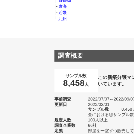
首都圏
東海
近畿
九州
調査概要
サンプル数
この新築分譲マ
8,458
いています。
人
事前調査
2022/07/07～2022/09/0
更新日
2023/02/01
サンプル数
8,4
査における総サンプル数1
規定人数
100人以上
調査企業数
66社
定義
部屋を一室ずつ販売して