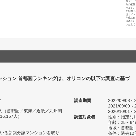
当サイト
らの配置
ります。
とは固く
当サイト
作成した
出された
いた上で
ンション 首都圏ランキングは、オリコンの以下の調査に基づ
7
調査期間
2022/09/08～2
2021/09/09～2
58人（首都圏／東海／近畿／九州調
2020/10/01～2
6,157人）
調査対象者
性別：指定な
年齢：25～84
地域：首都圏
いる新築分譲マンションを取り
条件：過去1