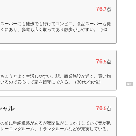
76
.7
点
手スーパーにも徒歩でも行けてコンビニ、食品スーパーも徒
くにあり、歩道も広く取ってあり散歩がしやすい。（60
76
.5
点
がちょうどよく生活しやすい。駅、商業施設が近く、買い物
いるので安心して家を留守にできる。（30代／女性）
PR
76
シャル
.5
点
目の前に幹線道路があるが密閉生がしっかりしていて音が気
トレーニングルーム、トランクルームなどが充実している。