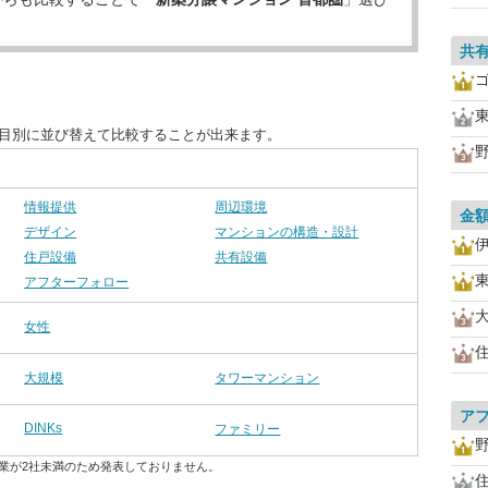
共
項目別に並び替えて比較することが出来ます。
情報提供
周辺環境
金
デザイン
マンションの構造・設計
住戸設備
共有設備
アフターフォロー
女性
大規模
タワーマンション
ア
DINKs
ファミリー
業が2社未満のため発表しておりません。