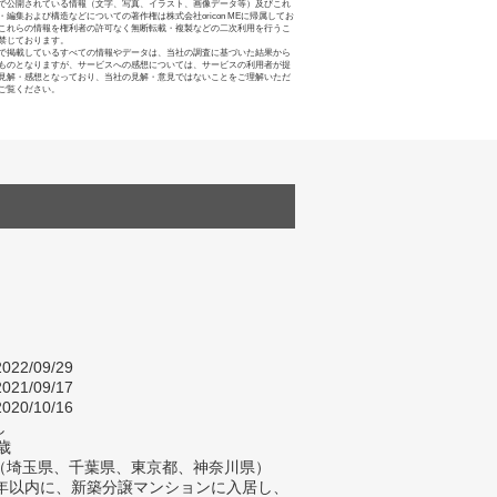
で公開されている情報（文字、写真、イラスト、画像データ等）及びこれ
・編集および構造などについての著作権は株式会社oricon MEに帰属してお
これらの情報を権利者の許可なく無断転載・複製などの二次利用を行うこ
禁じております。
で掲載しているすべての情報やデータは、当社の調査に基づいた結果から
ものとなりますが、サービスへの感想については、サービスの利用者が提
見解・感想となっており、当社の見解・意見ではないことをご理解いただ
ご覧ください。
022/09/29
021/09/17
020/10/16
し
歳
（埼玉県、千葉県、東京都、神奈川県）
2年以内に、新築分譲マンションに入居し、