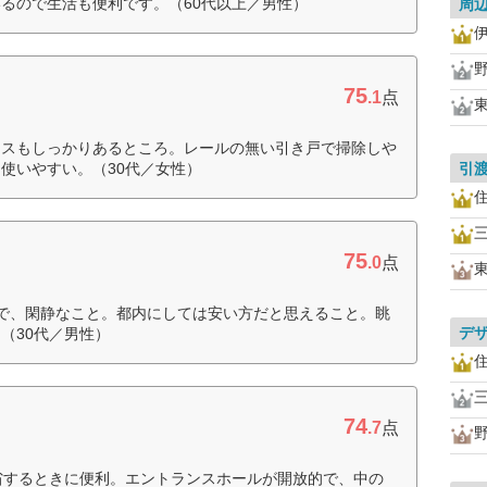
るので生活も便利です。（60代以上／男性）
周
75
.1
点
ースもしっかりあるところ。レールの無い引き戸で掃除しや
使いやすい。（30代／女性）
引
75
.0
点
で、閑静なこと。都内にしては安い方だと思えること。眺
デ
（30代／男性）
74
.7
点
省するときに便利。エントランスホールが開放的で、中の