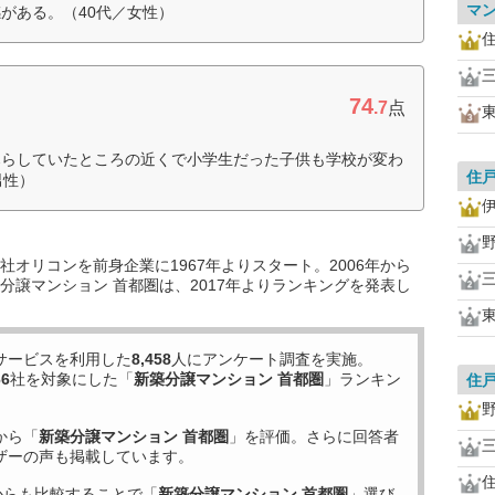
マ
がある。（40代／女性）
74
.7
点
暮らしていたところの近くで小学生だった子供も学校が変わ
住
男性）
オリコンを前身企業に1967年よりスタート。2006年から
分譲マンション 首都圏は、2017年よりランキングを発表し
サービスを利用した
8,458
人にアンケート調査を実施。
66
社を対象にした「
新築分譲マンション 首都圏
」ランキン
住
から「
新築分譲マンション 首都圏
」を評価。さらに回答者
ザーの声も掲載しています。
からも比較することで「
新築分譲マンション 首都圏
」選び