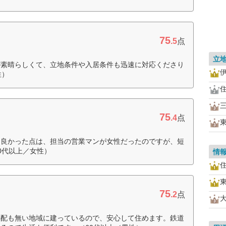
75
.5
点
立
が素晴らしくて、立地条件や入居条件も迅速に対応くださり
性）
75
.4
点
に良かった点は、担当の営業マンが女性だったのですが、短
0代以上／女性）
情
75
.2
点
心配も無い地域に建っているので、安心して住めます。鉄道