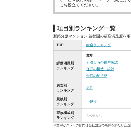
にお役立てください。
項目別ランキング一覧
新築分譲マンション 首都圏の顧客満足度を
TOP
総合ランキング
立地
引渡し時の住戸確認
評価項目別
ランキング
住戸の構造・設計
金額の納得感
男女別
男性
ランキング
規模別
小規模
ランキング
家族構成別
1人暮らし
ランキング
※文字がグレーの部門は当社規定の条件を満たした企