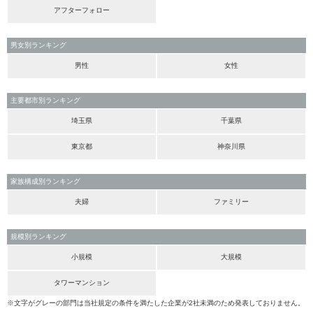
アフターフォロー
男女別ランキング
男性
女性
主要都市別ランキング
埼玉県
千葉県
東京都
神奈川県
家族構成別ランキング
夫婦
ファミリー
規模別ランキング
小規模
大規模
タワーマンション
※文字がグレーの部門は当社規定の条件を満たした企業が2社未満のため発表しておりません。