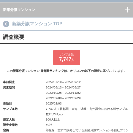
新築分譲マンション
新築分譲マンション TOP
調査概要
サンプル数
7,747
人
この新築分譲マンション 首都圏ランキングは、オリコンの以下の調査に基づいています。
事前調査
2024/07/19～2024/09/12
調査期間
2024/09/13～2024/09/27
2023/10/25～2023/11/02
2022/09/08～2022/09/29
更新日
2025/02/03
サンプル数
7,747人（首都圏・東海・近畿・九州調査における総サンプル
数15,241人）
規定人数
100人以上
調査企業数
59社
定義
部屋を一室ずつ販売している新築分譲マンションを自社ブラン