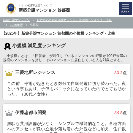
オリコン顧客満足度ランキング
新築分譲マンション 首都圏
新築分譲マンション
おすすめの新築分譲マンション 首都圏ランキング・比較
2025年版
小規模
【2025年】新築分譲マンション 首都圏の小規模ランキング・比較
小規模 満足度ランキング
「小規模」とは、「回答者」が居住しているマンションの戸数が100戸未満の
規模のマンションを指し、そのマンションに居住している人を対象とする。
三菱地所レジデンス
74
.2
点
この前、停電が起きたとき数分で自家発電に切り替わった。夜
という事もあり、子供もパニックになっていたのでとても助か
った。（30代／女性）
伊藤忠都市開発
73
.8
点
無駄な共用設備が少なく、シンプルで機能的なこと。各種方面
へのアクセスが良い立地や落ち着いた外観などに加え、住戸数