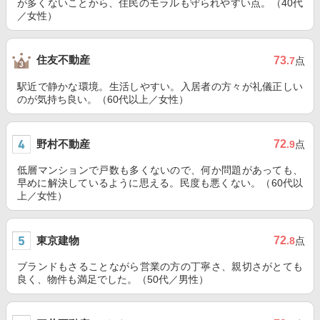
が多くないことから、住民のモラルも守られやすい点。（40代
／女性）
住友不動産
73
.7
点
駅近で静かな環境。生活しやすい。入居者の方々が礼儀正しい
のが気持ち良い。（60代以上／女性）
野村不動産
72
.9
点
低層マンションで戸数も多くないので、何か問題があっても、
早めに解決しているように思える。民度も悪くない。（60代以
上／女性）
東京建物
72
.8
点
ブランドもさることながら営業の方の丁寧さ、親切さがとても
良く、物件も満足でした。（50代／男性）