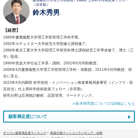
慶應義塾大学理工学部教授／内閣府 上席科学技術政策フェロー
（非常勤）
鈴木秀男
【経歴】
1989年慶應義塾大学理工学部管理工学科卒業。
1992年ロチェスター大学経営大学院修士課程修了。
1996年東京工業大学大学院理工学研究科博士課程経営工学専攻修了。博士（工
学）取得。
1996年筑波大学社会工学系・講師。2002年6月同助教授。
2008年4月慶應義塾大学理工学部管理工学科・准教授。2011年4月同教授、現
在に至る。
2023年4月内閣府 科学技術・イノベーション推進事務局参事官（インフラ・防
災担当）付上席科学技術政策フェロー（非常勤）
研究分野は応用統計解析、品質管理、マーケティング。
≫鈴木研究室についての詳細はこちら
顧客満足度について
オリコン顧客満足度ランキング
新築分譲マンションランキング・比較