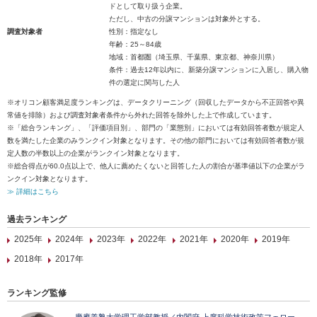
ドとして取り扱う企業。
ただし、中古の分譲マンションは対象外とする。
調査対象者
性別：指定なし
年齢：25～84歳
地域：首都圏（埼玉県、千葉県、東京都、神奈川県）
条件：過去12年以内に、新築分譲マンションに入居し、購入物
件の選定に関与した人
※オリコン顧客満足度ランキングは、データクリーニング（回収したデータから不正回答や異
常値を排除）および調査対象者条件から外れた回答を除外した上で作成しています。
※「総合ランキング」、「評価項目別」、部門の「業態別」においては有効回答者数が規定人
数を満たした企業のみランクイン対象となります。その他の部門においては有効回答者数が規
定人数の半数以上の企業がランクイン対象となります。
※総合得点が60.0点以上で、他人に薦めたくないと回答した人の割合が基準値以下の企業がラ
ンクイン対象となります。
≫ 詳細はこちら
過去ランキング
2025年
2024年
2023年
2022年
2021年
2020年
2019年
2018年
2017年
ランキング監修