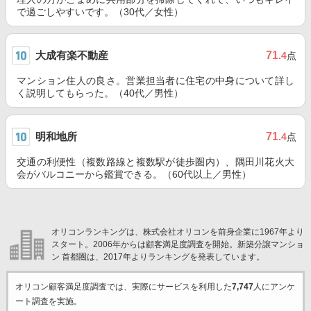
で過ごしやすいです。（30代／女性）
大成有楽不動産
71
.4
点
マンション住人の良さ。営業担当者に住宅の中身について詳し
く説明してもらった。（40代／男性）
明和地所
71
.4
点
交通の利便性（複数路線と複数駅が徒歩圏内）、隅田川花火大
会がバルコニーから鑑賞できる。（60代以上／男性）
オリコンランキングは、株式会社オリコンを前身企業に1967年より
スタート。2006年からは顧客満足度調査を開始。新築分譲マンショ
ン 首都圏は、2017年よりランキングを発表しています。
オリコン顧客満足度調査では、実際にサービスを利用した
7,747
人にアンケ
ート調査を実施。