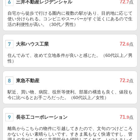
三井不動産レジデンシャル
72
.7
点
自宅から徒歩で行ける圏内に複数の駅があり、目的地に応じて
使い分けられる。コンビニやスーパーがすぐ近くにあるので生
活の利便性が高い。（30代／男性）
大和ハウス工業
72
.6
点
住んでみて、改めて立地条件が良いと感じた。（60代以上／男
性）
東急不動産
72
.2
点
駅近、買い物、病院、役所等便利。部屋の構造も良く、値段も
今に比べるとお手ごろだった。（60代以上／女性）
長谷工コーポレーション
71
.9
点
離島からこちらの物件に引越してきたので、文句のつけどころ
かないくらい素晴らしいです。すきま風もなく快適ですし、管
理人の方がこまめに共用部分を掃除してくれて、いつもキレイ