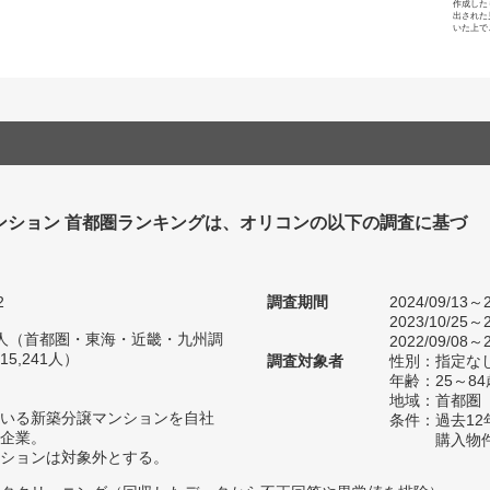
作成した
出された
いた上で
ンション 首都圏ランキングは、オリコンの以下の調査に基づ
2
調査期間
2024/09/13～2
2023/10/25～2
47人（首都圏・東海・近畿・九州調
2022/09/08～2
5,241人）
調査対象者
性別：指定な
年齢：25～84
地域：首都圏
いる新築分譲マンションを自社
条件：過去1
企業。
購入物
ションは対象外とする。