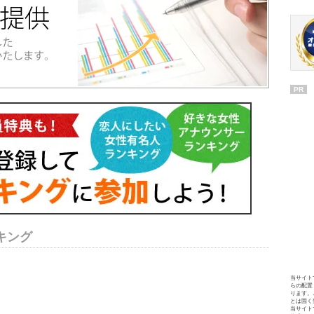
PR
キング
当サイト
らの配置
ります。
とは固く
当サイト