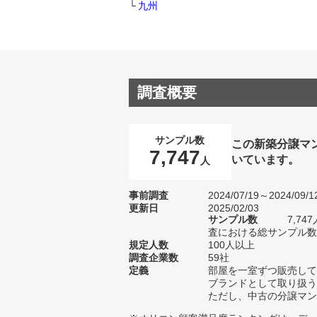
九州
調査概要
サンプル数
この新築分譲マ
7,747
いています。
人
事前調査
2024/07/19～2024/09/1
更新日
2025/02/03
サンプル数
7,7
査における総サンプル数1
規定人数
100人以上
調査企業数
59社
定義
部屋を一室ずつ販売して
ブランドとして取り扱う
ただし、中古の分譲マン