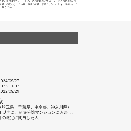
ものとなりますが、サービスへの感想については、サービスの利用者が提
見解・感想となっており、当社の見解・意見ではないことをご理解いただ
ご覧ください。
024/09/27
023/11/02
022/09/29
し
歳
（埼玉県、千葉県、東京都、神奈川県）
2年以内に、新築分譲マンションに入居し、
件の選定に関与した人