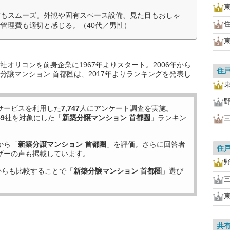
どもスムーズ。外観や固有スペース設備、見た目もおしゃ
管理費も適切と感じる。（40代／男性）
オリコンを前身企業に1967年よりスタート。2006年から
住
分譲マンション 首都圏は、2017年よりランキングを発表し
サービスを利用した
7,747
人にアンケート調査を実施。
59
社を対象にした「
新築分譲マンション 首都圏
」ランキン
から「
新築分譲マンション 首都圏
」を評価。さらに回答者
住
ザーの声も掲載しています。
からも比較することで「
新築分譲マンション 首都圏
」選び
共