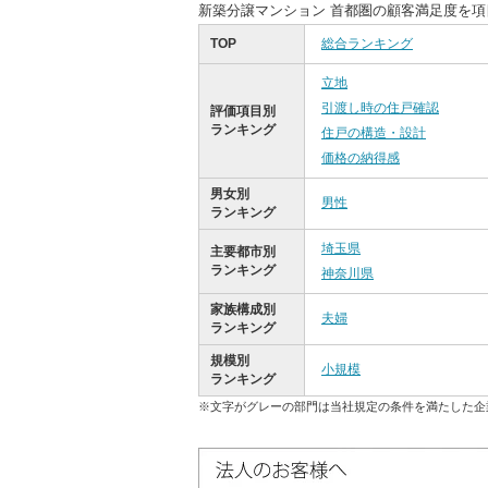
新築分譲マンション 首都圏の顧客満足度を
TOP
総合ランキング
立地
引渡し時の住戸確認
評価項目別
ランキング
住戸の構造・設計
価格の納得感
男女別
男性
ランキング
埼玉県
主要都市別
ランキング
神奈川県
家族構成別
夫婦
ランキング
規模別
小規模
ランキング
※文字がグレーの部門は当社規定の条件を満たした企