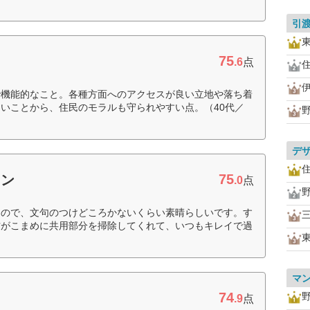
引
75
.6
点
で機能的なこと。各種方面へのアクセスが良い立地や落ち着
いことから、住民のモラルも守られやすい点。（40代／
デ
75
ョン
.0
点
たので、文句のつけどころかないくらい素晴らしいです。す
方がこまめに共用部分を掃除してくれて、いつもキレイで過
マ
74
.9
点