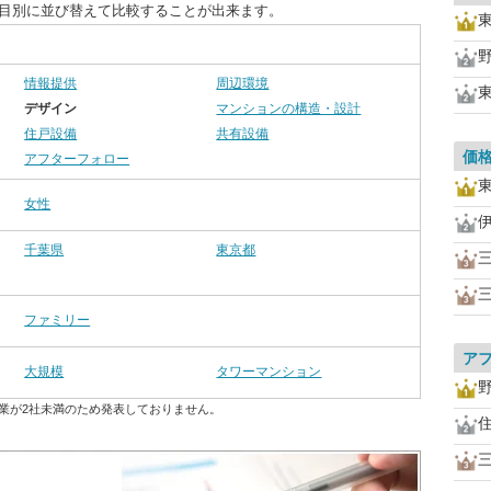
項目別に並び替えて比較することが出来ます。
情報提供
周辺環境
デザイン
マンションの構造・設計
住戸設備
共有設備
価
アフターフォロー
女性
千葉県
東京都
ファミリー
ア
大規模
タワーマンション
業が2社未満のため発表しておりません。