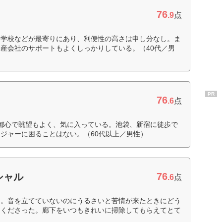
76
.9
点
、学校などが最寄りにあり、利便性の高さは申し分なし。ま
産会社のサポートもよくしっかりしている。（40代／男
PR
76
.6
点
都心で眺望もよく、気に入っている。池袋、新宿に徒歩で
ジャーに困ることはない。（60代以上／男性）
76
シャル
.6
点
る。音を立てていないのにうるさいと苦情が来たときにどう
てくださった。廊下をいつもきれいに掃除してもらえてとて