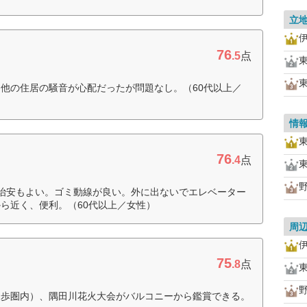
立
76
.5
点
他の住居の騒音が心配だったが問題なし。（60代以上／
情
76
.4
点
治安もよい。ゴミ動線が良い。外に出ないでエレベーター
ら近く、便利。（60代以上／女性）
周
75
.8
点
徒歩圏内）、隅田川花火大会がバルコニーから鑑賞できる。