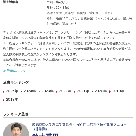
調査対象者
性別：指定なし
年齢：25～84歳
地域：東海（岐阜県、静岡県、愛知県、三重県）
条件：過去12年以内に、新築分譲マンションに入居し、購入物
件の選定に関与した人
※オリコン顧客満足度ランキングは、データクリーニング（回収したデータから不正回答や異
常値を排除）および調査対象者条件から外れた回答を除外した上で作成しています。
※「総合ランキング」、「評価項目別」、部門の「業態別」においては有効回答者数が規定人
数を満たした企業のみランクイン対象となります。その他の部門においては有効回答者数が規
定人数の半数以上の企業がランクイン対象となります。
※総合得点が60.0点以上で、他人に薦めたくないと回答した人の割合が基準値以下の企業がラ
ンクイン対象となります。
≫ 詳細はこちら
過去ランキング
2025年
2024年
2023年
2022年
2021年
2020年
2019年
2018年
ランキング監修
慶應義塾大学理工学部教授／内閣府 上席科学技術政策フェロー
（非常勤）