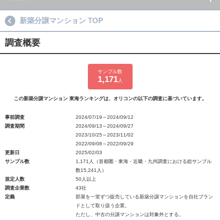
新築分譲マンション TOP
調査概要
サンプル数
1,171
人
この新築分譲マンション 東海ランキングは、オリコンの以下の調査に基づいています。
事前調査
2024/07/19～2024/09/12
調査期間
2024/09/13～2024/09/27
2023/10/25～2023/11/02
2022/09/08～2022/09/29
更新日
2025/02/03
サンプル数
1,171人（首都圏・東海・近畿・九州調査における総サンプル
数15,241人）
規定人数
50人以上
調査企業数
43社
定義
部屋を一室ずつ販売している新築分譲マンションを自社ブラン
ドとして取り扱う企業。
ただし、中古の分譲マンションは対象外とする。