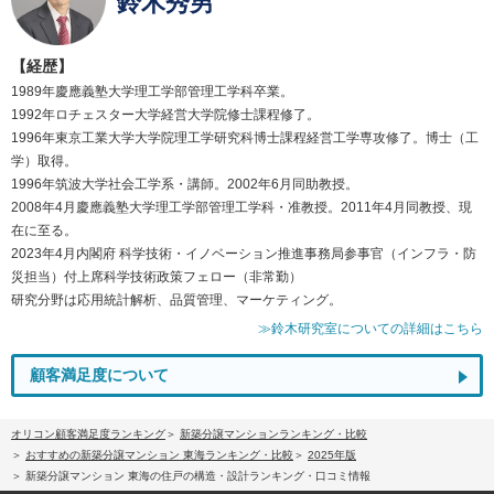
鈴木秀男
【経歴】
1989年慶應義塾大学理工学部管理工学科卒業。
1992年ロチェスター大学経営大学院修士課程修了。
1996年東京工業大学大学院理工学研究科博士課程経営工学専攻修了。博士（工
学）取得。
1996年筑波大学社会工学系・講師。2002年6月同助教授。
2008年4月慶應義塾大学理工学部管理工学科・准教授。2011年4月同教授、現
在に至る。
2023年4月内閣府 科学技術・イノベーション推進事務局参事官（インフラ・防
災担当）付上席科学技術政策フェロー（非常勤）
研究分野は応用統計解析、品質管理、マーケティング。
≫鈴木研究室についての詳細はこちら
顧客満足度について
オリコン顧客満足度ランキング
新築分譲マンションランキング・比較
おすすめの新築分譲マンション 東海ランキング・比較
2025年版
新築分譲マンション 東海の住戸の構造・設計ランキング・口コミ情報