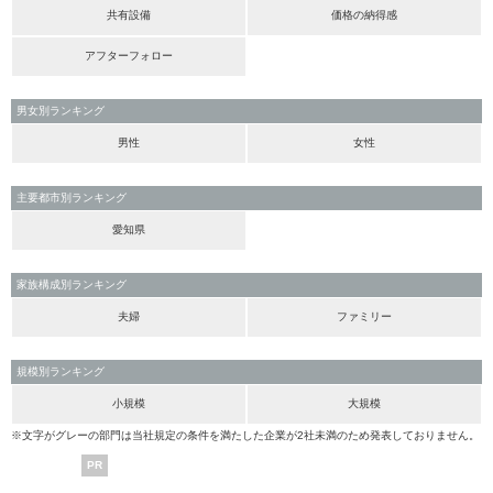
共有設備
価格の納得感
アフターフォロー
男女別ランキング
男性
女性
主要都市別ランキング
愛知県
家族構成別ランキング
夫婦
ファミリー
規模別ランキング
小規模
大規模
※文字がグレーの部門は当社規定の条件を満たした企業が2社未満のため発表しておりません。
PR