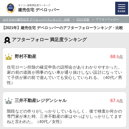
オリコン顧客満足度ランキング
建売住宅 デベロッパー
おすすめの建売住宅 デベロッパーランキング・比較
2021年版
アフターフォロー
【2021年】建売住宅 デベロッパーのアフターフォローランキング・比較
アフターフォロー 満足度ランキング
野村不動産
68
.5
点
住宅ローン控除の確定申告の説明会がありわかりやすかった。
家の前の道路が用事のない車が通り抜けしない設計になってい
て子供が家の前で遊んでいても安心していられる。（40代／男
性）
三井不動産レジデンシャル
67
.4
点
階段などの作りがしっかりしているらしく、後で検査か何かの
専門家が来た時、三井不動産の家はやっぱりしっかりしてます
ねと言われた。（40代／女性）