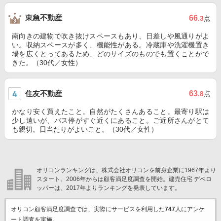
東急不動産
66
.3
点
南向きの建物で吹き抜けスペースもあり、日差しや風通りがよ
い。収納スペースが多く、機能性がある。冷蔵庫や洗濯機置き
場を広くとってあるため、どのサイズのものでも置くことがで
きた。（30代／女性）
住友不動産
63
.8
点
かなり安く買えたこと。自然がたくさんあること。最寄り駅は
少し遠いが、バス停がすぐ近くにあること。ご近所さんがとて
も親切。日当たりがよいこと。（30代／女性）
オリコンランキングは、株式会社オリコンを前身企業に1967年より
スタート。2006年からは顧客満足度調査を開始。建売住宅 デベロ
ッパーは、2017年よりランキングを発表しています。
オリコン顧客満足度調査では、実際にサービスを利用した
747
人にアンケ
ート調査を実施。