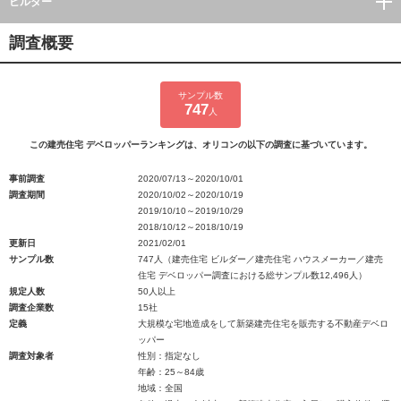
ビルダー
調査概要
サンプル数
747
人
この建売住宅 デベロッパーランキングは、オリコンの以下の調査に基づいています。
事前調査
2020/07/13～2020/10/01
調査期間
2020/10/02～2020/10/19
2019/10/10～2019/10/29
2018/10/12～2018/10/19
更新日
2021/02/01
サンプル数
747人（建売住宅 ビルダー／建売住宅 ハウスメーカー／建売
住宅 デベロッパー調査における総サンプル数12,496人）
規定人数
50人以上
調査企業数
15社
定義
大規模な宅地造成をして新築建売住宅を販売する不動産デベロ
ッパー
調査対象者
性別：指定なし
年齢：25～84歳
地域：全国