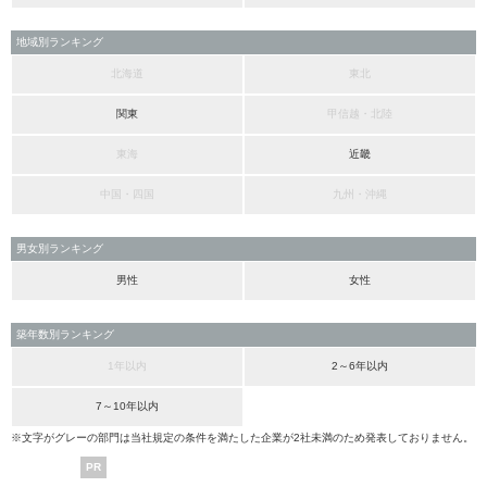
地域別ランキング
北海道
東北
関東
甲信越・北陸
東海
近畿
中国・四国
九州・沖縄
男女別ランキング
男性
女性
築年数別ランキング
1年以内
2～6年以内
7～10年以内
※文字がグレーの部門は当社規定の条件を満たした企業が2社未満のため発表しておりません。
PR