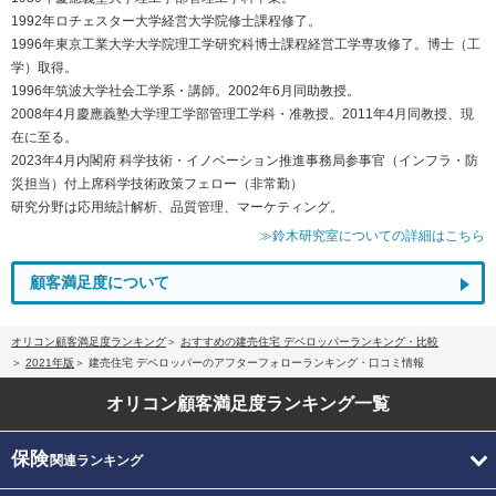
1992年ロチェスター大学経営大学院修士課程修了。
1996年東京工業大学大学院理工学研究科博士課程経営工学専攻修了。博士（工
学）取得。
1996年筑波大学社会工学系・講師。2002年6月同助教授。
2008年4月慶應義塾大学理工学部管理工学科・准教授。2011年4月同教授、現
在に至る。
2023年4月内閣府 科学技術・イノベーション推進事務局参事官（インフラ・防
災担当）付上席科学技術政策フェロー（非常勤）
研究分野は応用統計解析、品質管理、マーケティング。
≫鈴木研究室についての詳細はこちら
顧客満足度について
オリコン顧客満足度ランキング
おすすめの建売住宅 デベロッパーランキング・比較
2021年版
建売住宅 デベロッパーのアフターフォローランキング・口コミ情報
オリコン顧客満足度
ランキング一覧
保険
関連ランキング