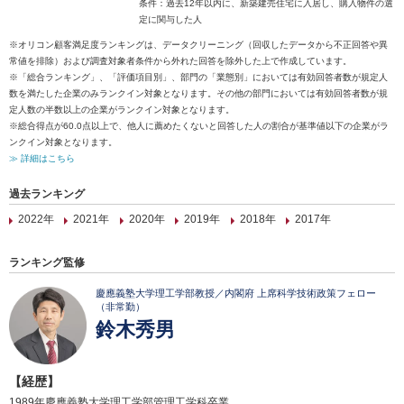
条件：過去12年以内に、新築建売住宅に入居し、購入物件の選
定に関与した人
※オリコン顧客満足度ランキングは、データクリーニング（回収したデータから不正回答や異
常値を排除）および調査対象者条件から外れた回答を除外した上で作成しています。
※「総合ランキング」、「評価項目別」、部門の「業態別」においては有効回答者数が規定人
数を満たした企業のみランクイン対象となります。その他の部門においては有効回答者数が規
定人数の半数以上の企業がランクイン対象となります。
※総合得点が60.0点以上で、他人に薦めたくないと回答した人の割合が基準値以下の企業がラ
ンクイン対象となります。
≫ 詳細はこちら
過去ランキング
2022年
2021年
2020年
2019年
2018年
2017年
ランキング監修
慶應義塾大学理工学部教授／内閣府 上席科学技術政策フェロー
（非常勤）
鈴木秀男
【経歴】
1989年慶應義塾大学理工学部管理工学科卒業。