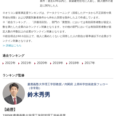
条件：過去12年以内に、新築建売住宅に入居し、購入物件の選
定に関与した人
※オリコン顧客満足度ランキングは、データクリーニング（回収したデータから不正回答や異
常値を排除）および調査対象者条件から外れた回答を除外した上で作成しています。
※「総合ランキング」、「評価項目別」、部門の「業態別」においては有効回答者数が規定人
数を満たした企業のみランクイン対象となります。その他の部門においては有効回答者数が規
定人数の半数以上の企業がランクイン対象となります。
※総合得点が60.0点以上で、他人に薦めたくないと回答した人の割合が基準値以下の企業がラ
ンクイン対象となります。
≫ 詳細はこちら
過去ランキング
2022年
2021年
2020年
2019年
2018年
2017年
ランキング監修
慶應義塾大学理工学部教授／内閣府 上席科学技術政策フェロー
（非常勤）
鈴木秀男
【経歴】
1989年慶應義塾大学理工学部管理工学科卒業。