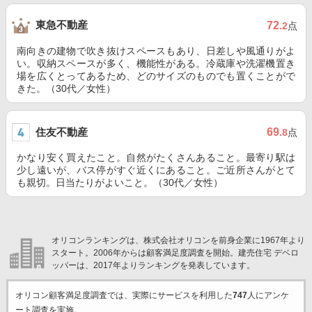
東急不動産
72
.2
点
南向きの建物で吹き抜けスペースもあり、日差しや風通りがよ
い。収納スペースが多く、機能性がある。冷蔵庫や洗濯機置き
場を広くとってあるため、どのサイズのものでも置くことがで
きた。（30代／女性）
住友不動産
69
.8
点
かなり安く買えたこと。自然がたくさんあること。最寄り駅は
少し遠いが、バス停がすぐ近くにあること。ご近所さんがとて
も親切。日当たりがよいこと。（30代／女性）
オリコンランキングは、株式会社オリコンを前身企業に1967年より
スタート。2006年からは顧客満足度調査を開始。建売住宅 デベロ
ッパーは、2017年よりランキングを発表しています。
オリコン顧客満足度調査では、実際にサービスを利用した
747
人にアンケ
ート調査を実施。