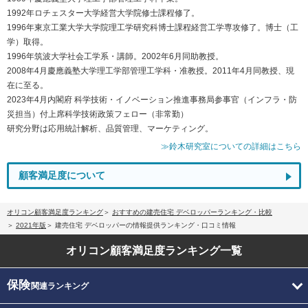
1992年ロチェスター大学経営大学院修士課程修了。
1996年東京工業大学大学院理工学研究科博士課程経営工学専攻修了。博士（工
学）取得。
1996年筑波大学社会工学系・講師。2002年6月同助教授。
2008年4月慶應義塾大学理工学部管理工学科・准教授。2011年4月同教授、現
在に至る。
2023年4月内閣府 科学技術・イノベーション推進事務局参事官（インフラ・防
災担当）付上席科学技術政策フェロー（非常勤）
研究分野は応用統計解析、品質管理、マーケティング。
≫鈴木研究室についての詳細はこちら
顧客満足度について
オリコン顧客満足度ランキング
おすすめの建売住宅 デベロッパーランキング・比較
2021年版
建売住宅 デベロッパーの情報提供ランキング・口コミ情報
オリコン顧客満足度
ランキング一覧
保険
関連ランキング