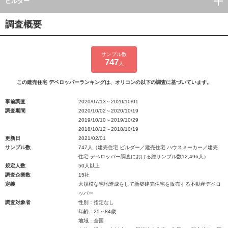
ビルダー
調査概要
サンプル数
747
人
この建売住宅 デベロッパーランキングは、オリコンの以下の調査に基づいています。
事前調査
2020/07/13～2020/10/01
調査期間
2020/10/02～2020/10/19
2019/10/10～2019/10/29
2018/10/12～2018/10/19
更新日
2021/02/01
サンプル数
747人（建売住宅 ビルダー／建売住宅 ハウスメーカー／建売
住宅 デベロッパー調査における総サンプル数12,496人）
規定人数
50人以上
調査企業数
15社
定義
大規模な宅地造成をして新築建売住宅を販売する不動産デベロ
ッパー
調査対象者
性別：指定なし
年齢：25～84歳
地域：全国