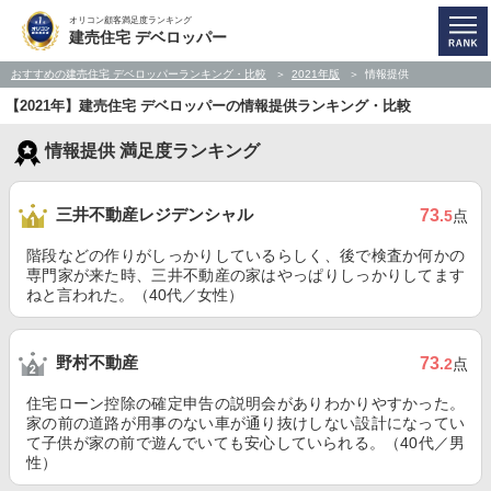
オリコン顧客満足度ランキング
建売住宅 デベロッパー
おすすめの建売住宅 デベロッパーランキング・比較
2021年版
情報提供
【2021年】建売住宅 デベロッパーの情報提供ランキング・比較
情報提供 満足度ランキング
三井不動産レジデンシャル
73
.5
点
階段などの作りがしっかりしているらしく、後で検査か何かの
専門家が来た時、三井不動産の家はやっぱりしっかりしてます
ねと言われた。（40代／女性）
野村不動産
73
.2
点
住宅ローン控除の確定申告の説明会がありわかりやすかった。
家の前の道路が用事のない車が通り抜けしない設計になってい
て子供が家の前で遊んでいても安心していられる。（40代／男
性）