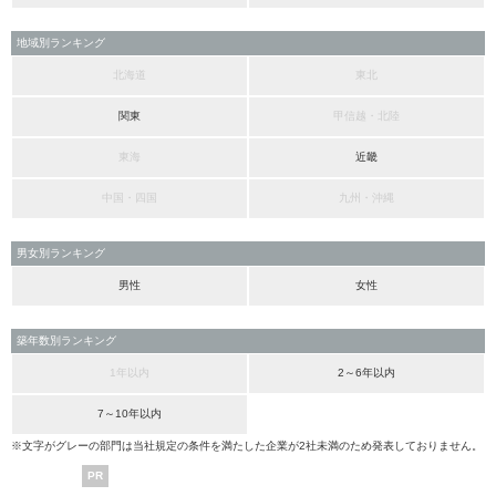
地域別ランキング
北海道
東北
関東
甲信越・北陸
東海
近畿
中国・四国
九州・沖縄
男女別ランキング
男性
女性
築年数別ランキング
1年以内
2～6年以内
7～10年以内
※文字がグレーの部門は当社規定の条件を満たした企業が2社未満のため発表しておりません。
PR