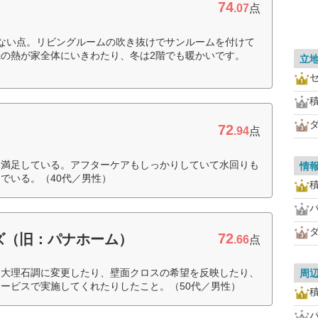
74
.07
点
ない点。リビングルームの吹き抜けでサンルームを付けて
の熱が家全体にいきわたり、冬は2階でも暖かいです。
立
72
.94
点
は満足している。アフターケアもしっかりしていて水回りも
情
でいる。（40代／男性）
72
ズ（旧：パナホーム）
.66
点
を大理石調に変更したり、壁面クロスの希望を反映したり、
周
ービスで実施してくれたりしたこと。（50代／男性）