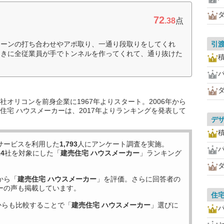
72
.38
点
ローンの打ち合わせやアポ取り、一通り段取りをしてくれ
引
ときに全従業員が手でトンネルを作ってくれて、通り抜けた
）
オリコンを前身企業に1967年よりスタート。2006年から
住宅 ハウスメーカーは、2017年よりランキングを発表して
デ
サービスを利用した
1,793
人にアンケート調査を実施。
24
社を対象にした「
建売住宅 ハウスメーカー
」ランキング
から「
建売住宅 ハウスメーカー
」を評価。さらに回答者の
ーの声も掲載しています。
住
からも比較することで「
建売住宅 ハウスメーカー
」選びに