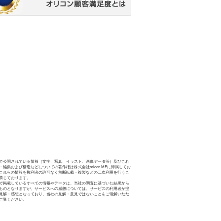
で公開されている情報（文字、写真、イラスト、画像データ等）及びこれ
・編集および構造などについての著作権は株式会社oricon MEに帰属してお
これらの情報を権利者の許可なく無断転載・複製などの二次利用を行うこ
禁じております。
で掲載しているすべての情報やデータは、当社の調査に基づいた結果から
ものとなりますが、サービスへの感想については、サービスの利用者が提
見解・感想となっており、当社の見解・意見ではないことをご理解いただ
ご覧ください。