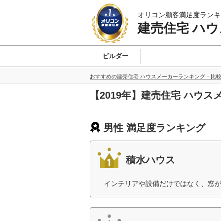
オリコン顧客満足度ランキ
建売住宅 ハ
ビルダー
東北
北関東
首都圏
東海
近畿
九州
おすすめの建売住宅 ハウスメーカーランキング・比
【2019年】建売住宅 ハウ
男性 満足度ランキング
積水ハウス
インテリアや設備だけではなく、窓が