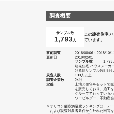
調査概要
サンプル数
この建売住宅 
1,793
ています。
人
事前調査
2018/08/06～2018/10/1
更新日
2019/02/01
サンプル数
1,7
建売住宅 ハウスメーカ
ける総サンプル数8,986
規定人数
100人以上
調査企業数
24社
定義
土地と住宅をセットで販
を販売しており、施工を
グループで行っているハ
ワービルダー、不動産会
※オリコン顧客満足度ランキングは、デー
および調査対象者条件から外れた回答を