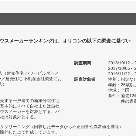
ハウスメーカーランキングは、オリコンの以下の調査に基づい
1
調査期間
2018/10/12
2017/10/05
93人（建売住宅 パワービルダー／
2016/11/22～2
ー／建売住宅 不動産会社調査にお
調査対象者
性別：指定な
人）
年齢：25歳以
地域：全国
条件：過去1
売する一戸建ての新築分譲住宅
件の選
基本的にすべて自社または自社
ウスメーカーを対象とする。パ
社は対象外とする。
タクリーニング（回収したデータから不正回答や異常値を排除）
除外した上で作成しています。