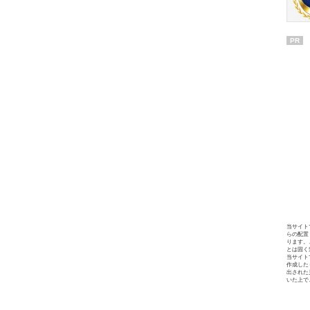
PR
当サイト
らの配置
ります。
とは固く
当サイト
作成した
出された
いた上で