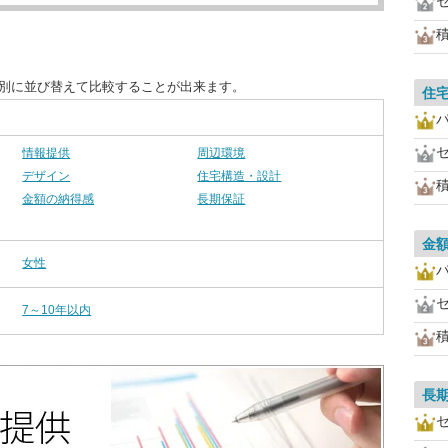
目別に並び替えて比較することが出来ます。
住
情報提供
周辺環境
デザイン
住宅構造・設計
金額の納得感
長期保証
金
女性
7～10年以内
長