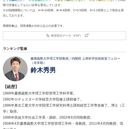
階で評価をしてもらい比率を算出しています。
※10段階聴取については、A=9-10回答、B=6-8回答、C=3-5回答、D=1-2回答として割合を算
出しております。
商標対象は、回答者数が100人以上の企業です。
推奨意向データ（PDF）
ランキング監修
慶應義塾大学理工学部教授／内閣府 上席科学技術政策フェロー
（非常勤）
鈴木秀男
【経歴】
1989年慶應義塾大学理工学部管理工学科卒業。
1992年ロチェスター大学経営大学院修士課程修了。
1996年東京工業大学大学院理工学研究科博士課程経営工学専攻修了。博士（工
学）取得。
1996年筑波大学社会工学系・講師。2002年6月同助教授。
2008年4月慶應義塾大学理工学部管理工学科・准教授。2011年4月同教授、現