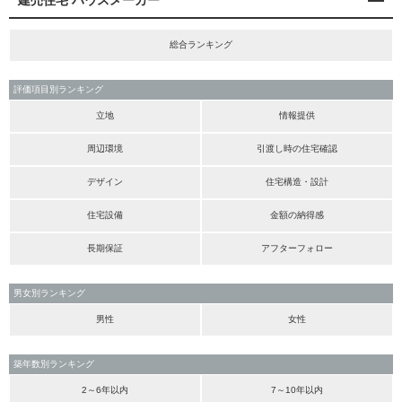
建売住宅 ハウスメーカー
総合ランキング
評価項目別ランキング
立地
情報提供
周辺環境
引渡し時の住宅確認
デザイン
住宅構造・設計
住宅設備
金額の納得感
長期保証
アフターフォロー
男女別ランキング
男性
女性
築年数別ランキング
2～6年以内
7～10年以内