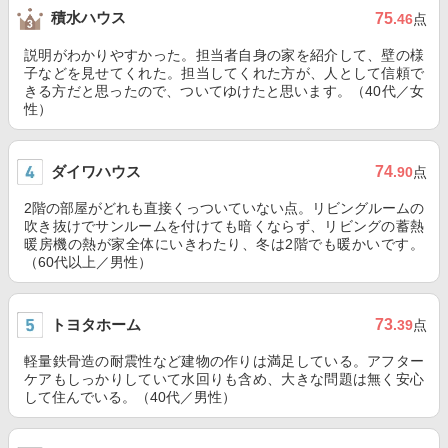
積水ハウス
75
.46
点
説明がわかりやすかった。担当者自身の家を紹介して、壁の様
子などを見せてくれた。担当してくれた方が、人として信頼で
きる方だと思ったので、ついてゆけたと思います。（40代／女
性）
ダイワハウス
74
.90
点
2階の部屋がどれも直接くっついていない点。リビングルームの
吹き抜けでサンルームを付けても暗くならず、リビングの蓄熱
暖房機の熱が家全体にいきわたり、冬は2階でも暖かいです。
（60代以上／男性）
トヨタホーム
73
.39
点
軽量鉄骨造の耐震性など建物の作りは満足している。アフター
ケアもしっかりしていて水回りも含め、大きな問題は無く安心
して住んでいる。（40代／男性）