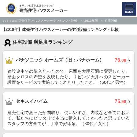
オリコン顧客満足度ランキング
建売住宅 ハウスメーカー
おすすめの建売住宅 ハウスメーカーランキング・比較
2019年版
住宅設備
【2019年】建売住宅 ハウスメーカーの住宅設備ランキング・比較
住宅設備 満足度ランキング
パナソニック ホームズ（旧：パナホーム）
76
.08
点
建設途中での購入だったので、床面を大理石調に変更したり、
壁面クロスの希望を反映したり、リビング天井へのスピーカー
設置をサービスで実施してくれたりしたこと。（50代／男性）
セキスイハイム
75
.96
点
建売住宅であったが間取り、使いやすさ、内装など全てにおい
て、私たちにピッタリで本当に購入してよかったと思っている
スタッフの方全てが、丁寧で好印象。（30代／女性）