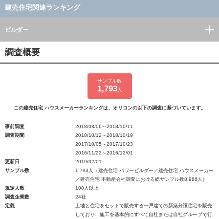
建売住宅関連ランキング
ビルダー
調査概要
サンプル数
1,793
人
この建売住宅 ハウスメーカーランキングは、オリコンの以下の調査に基づいています。
事前調査
2018/08/06～2018/10/11
調査期間
2018/10/12～2018/10/19
2017/10/05～2017/10/23
2016/11/22～2016/12/01
更新日
2019/02/01
サンプル数
1,793人（建売住宅 パワービルダー／建売住宅 ハウスメーカー
／建売住宅 不動産会社調査における総サンプル数8,986人）
規定人数
100人以上
調査企業数
24社
定義
土地と住宅をセットで販売する一戸建ての新築分譲住宅を販売
しており、施工を基本的にすべて自社または自社グループで行