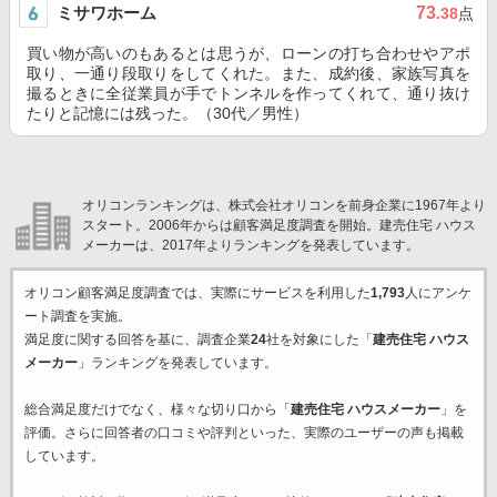
ミサワホーム
73
.38
点
買い物が高いのもあるとは思うが、ローンの打ち合わせやアポ
取り、一通り段取りをしてくれた。また、成約後、家族写真を
撮るときに全従業員が手でトンネルを作ってくれて、通り抜け
たりと記憶には残った。（30代／男性）
オリコンランキングは、株式会社オリコンを前身企業に1967年より
スタート。2006年からは顧客満足度調査を開始。建売住宅 ハウス
メーカーは、2017年よりランキングを発表しています。
オリコン顧客満足度調査では、実際にサービスを利用した
1,793
人にアンケ
ート調査を実施。
満足度に関する回答を基に、調査企業
24
社を対象にした「
建売住宅 ハウス
メーカー
」ランキングを発表しています。
総合満足度だけでなく、様々な切り口から「
建売住宅 ハウスメーカー
」を
評価。さらに回答者の口コミや評判といった、実際のユーザーの声も掲載
しています。