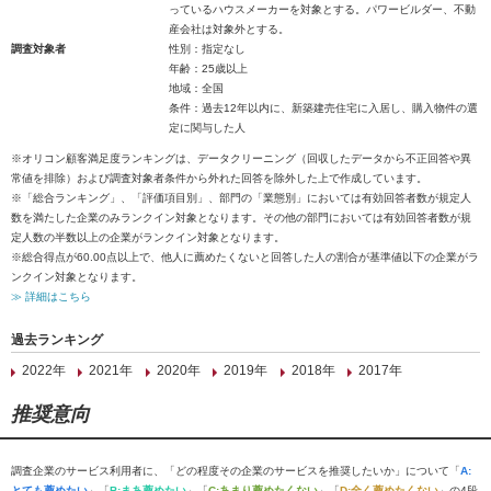
っているハウスメーカーを対象とする。パワービルダー、不動
産会社は対象外とする。
調査対象者
性別：指定なし
年齢：25歳以上
地域：全国
条件：過去12年以内に、新築建売住宅に入居し、購入物件の選
定に関与した人
※オリコン顧客満足度ランキングは、データクリーニング（回収したデータから不正回答や異
常値を排除）および調査対象者条件から外れた回答を除外した上で作成しています。
※「総合ランキング」、「評価項目別」、部門の「業態別」においては有効回答者数が規定人
数を満たした企業のみランクイン対象となります。その他の部門においては有効回答者数が規
定人数の半数以上の企業がランクイン対象となります。
※総合得点が60.00点以上で、他人に薦めたくないと回答した人の割合が基準値以下の企業がラ
ンクイン対象となります。
≫ 詳細はこちら
過去ランキング
2022年
2021年
2020年
2019年
2018年
2017年
推奨意向
調査企業のサービス利用者に、「どの程度その企業のサービスを推奨したいか」について「
A:
とても薦めたい
」「
B:まあ薦めたい
」「
C:あまり薦めたくない
」「
D:全く薦めたくない
」の4段