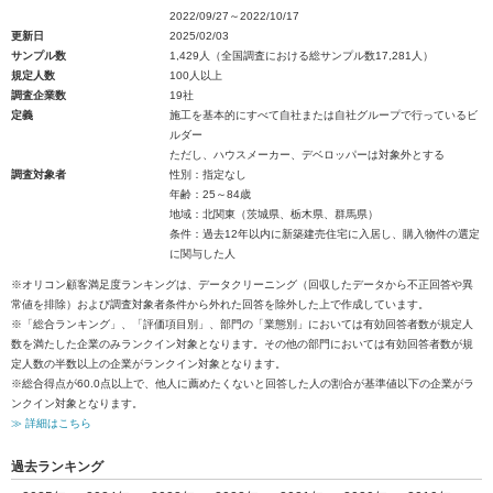
2022/09/27～2022/10/17
更新日
2025/02/03
サンプル数
1,429人（全国調査における総サンプル数17,281人）
規定人数
100人以上
調査企業数
19社
定義
施工を基本的にすべて自社または自社グループで行っているビ
ルダー
ただし、ハウスメーカー、デベロッパーは対象外とする
調査対象者
性別：指定なし
年齢：25～84歳
地域：北関東（茨城県、栃木県、群馬県）
条件：過去12年以内に新築建売住宅に入居し、購入物件の選定
に関与した人
※オリコン顧客満足度ランキングは、データクリーニング（回収したデータから不正回答や異
常値を排除）および調査対象者条件から外れた回答を除外した上で作成しています。
※「総合ランキング」、「評価項目別」、部門の「業態別」においては有効回答者数が規定人
数を満たした企業のみランクイン対象となります。その他の部門においては有効回答者数が規
定人数の半数以上の企業がランクイン対象となります。
※総合得点が60.0点以上で、他人に薦めたくないと回答した人の割合が基準値以下の企業がラ
ンクイン対象となります。
≫ 詳細はこちら
過去ランキング