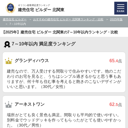
オリコン顧客満足度ランキング
建売住宅 ビルダー 北関東
建売住宅 ビルダー
おすすめの建売住宅 ビルダー 北関東ランキング・比較
2025年版
7～10年以内
【2025年】建売住宅 ビルダー 北関東の7～10年以内ランキング・比較
7～10年以内 満足度ランキング
グランディハウス
65
.4
点
建売なので、万人受けする間取りで住みやすいです。他のこだ
わりのお宅を見ると、うちはシンプル過ぎるかなと思う事もあ
りますが、何十年も住む事を考えると飽きのこないデザインが
いいと思います。（30代／女性）
アーネストワン
62
.5
点
場所がとても良く景色も満足。間取りも平均的で使いやすい。
別料金でウッドデッキを作ってもらったがとても使いやすかっ
た。（30代／男性）