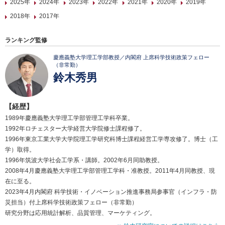
2025年
2024年
2023年
2022年
2021年
2020年
2019年
2018年
2017年
ランキング監修
慶應義塾大学理工学部教授／内閣府 上席科学技術政策フェロー
（非常勤）
鈴木秀男
【経歴】
1989年慶應義塾大学理工学部管理工学科卒業。
1992年ロチェスター大学経営大学院修士課程修了。
1996年東京工業大学大学院理工学研究科博士課程経営工学専攻修了。博士（工
学）取得。
1996年筑波大学社会工学系・講師。2002年6月同助教授。
2008年4月慶應義塾大学理工学部管理工学科・准教授。2011年4月同教授、現
在に至る。
2023年4月内閣府 科学技術・イノベーション推進事務局参事官（インフラ・防
災担当）付上席科学技術政策フェロー（非常勤）
研究分野は応用統計解析、品質管理、マーケティング。