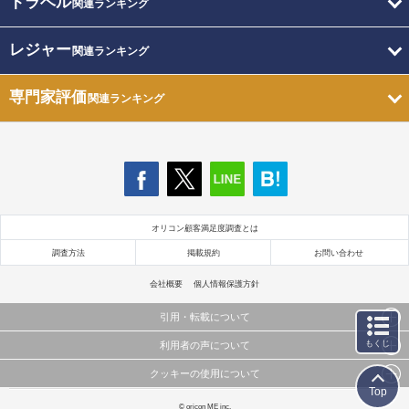
トラベル
関連ランキング
レジャー
関連ランキング
専門家評価
関連ランキング
オリコン顧客満足度調査とは
調査方法
掲載規約
お問い合わせ
会社概要
個人情報保護方針
引用・転載について
もくじ
利用者の声について
当サイトで公開されている情報（文字、写真、イラスト、画像データ等）及びこれらの配置・
編集および構造などについての著作権は株式会社oricon MEに帰属しております。
クッキーの使用について
当サイトに掲載している内容はすべてサービスの利用者が提出された見解・感想です。
これらの情報を権利者の許可なく無断転載・複製などの二次利用を行うことは固く禁じており
Top
弊社が内容について正確性を含め一切保証するものではありません。
ます。
このサイトでは Cookie を使用して、ユーザーに合わせたコンテンツや広告の表示、ソーシャル
© oricon ME inc.