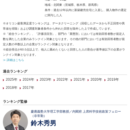
地域：北関東（茨城県、栃木県、群馬県）
条件：過去12年以内に新築建売住宅に入居し、購入物件の選定
に関与した人
※オリコン顧客満足度ランキングは、データクリーニング（回収したデータから不正回答や異
常値を排除）および調査対象者条件から外れた回答を除外した上で作成しています。
※「総合ランキング」、「評価項目別」、部門の「業態別」においては有効回答者数が規定人
数を満たした企業のみランクイン対象となります。その他の部門においては有効回答者数が規
定人数の半数以上の企業がランクイン対象となります。
※総合得点が60.0点以上で、他人に薦めたくないと回答した人の割合が基準値以下の企業がラ
ンクイン対象となります。
≫ 詳細はこちら
過去ランキング
2025年
2024年
2023年
2022年
2021年
2020年
2019年
2018年
2017年
ランキング監修
慶應義塾大学理工学部教授／内閣府 上席科学技術政策フェロー
（非常勤）
鈴木秀男