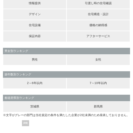
情報提供
引渡し時の住宅確認
デザイン
住宅構造・設計
住宅設備
価格の納得感
保証内容
アフターサービス
男女別ランキング
男性
女性
築年数別ランキング
2～6年以内
7～10年以内
都道府県別ランキング
茨城県
群馬県
※文字がグレーの部門は当社規定の条件を満たした企業が2社未満のため発表しておりません。
PR