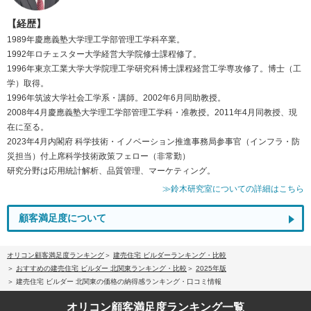
【経歴】
1989年慶應義塾大学理工学部管理工学科卒業。
1992年ロチェスター大学経営大学院修士課程修了。
1996年東京工業大学大学院理工学研究科博士課程経営工学専攻修了。博士（工
学）取得。
1996年筑波大学社会工学系・講師。2002年6月同助教授。
2008年4月慶應義塾大学理工学部管理工学科・准教授。2011年4月同教授、現
在に至る。
2023年4月内閣府 科学技術・イノベーション推進事務局参事官（インフラ・防
災担当）付上席科学技術政策フェロー（非常勤）
研究分野は応用統計解析、品質管理、マーケティング。
≫鈴木研究室についての詳細はこちら
顧客満足度について
オリコン顧客満足度ランキング
建売住宅 ビルダーランキング・比較
おすすめの建売住宅 ビルダー 北関東ランキング・比較
2025年版
建売住宅 ビルダー 北関東の価格の納得感ランキング・口コミ情報
オリコン顧客満足度
ランキング一覧