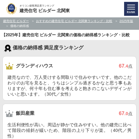
オリコン顧客満足度ランキング
建売住宅 ビルダー 北関東
建売住宅 ビルダー
おすすめの建売住宅 ビルダー 北関東ランキング・比較
2025年版
価格の納得感
【2025年】建売住宅 ビルダー 北関東の価格の納得感ランキング・比較
価格の納得感 満足度ランキング
グランディハウス
67
.4
点
建売なので、万人受けする間取りで住みやすいです。他のこだ
わりのお宅を見ると、うちはシンプル過ぎるかなと思う事もあ
りますが、何十年も住む事を考えると飽きのこないデザインが
いいと思います。（30代／女性）
飯田産業
67
.0
点
生活利便性が高い。周辺が静かで住みやすい。他の建売に比べ
て階段の傾斜が緩いため、階段の上り下りが楽。（40代／男
性）