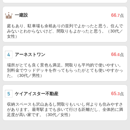
一建設
66
.7
点
庭もあり、駐車場も余裕ありの並列でよかったと思う。住んで
みないとわからないけど、間取りもよかったと思う。（30代／
女性）
アーネストワン
66
.6
点
場所がとても良く景色も満足。間取りも平均的で使いやすい。
別料金でウッドデッキを作ってもらったがとても使いやすかっ
た。（30代／男性）
ケイアイスター不動産
65
.3
点
収納スペースも沢山あるし間取りもいいし何よりも住みやすさ
があります。最寄駅までも歩いて行ける距離だし、全体的に満
足度が高い家です。（30代／女性）