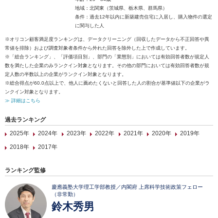
地域：北関東（茨城県、栃木県、群馬県）
条件：過去12年以内に新築建売住宅に入居し、購入物件の選定
に関与した人
※オリコン顧客満足度ランキングは、データクリーニング（回収したデータから不正回答や異
常値を排除）および調査対象者条件から外れた回答を除外した上で作成しています。
※「総合ランキング」、「評価項目別」、部門の「業態別」においては有効回答者数が規定人
数を満たした企業のみランクイン対象となります。その他の部門においては有効回答者数が規
定人数の半数以上の企業がランクイン対象となります。
※総合得点が60.0点以上で、他人に薦めたくないと回答した人の割合が基準値以下の企業がラ
ンクイン対象となります。
≫ 詳細はこちら
過去ランキング
2025年
2024年
2023年
2022年
2021年
2020年
2019年
2018年
2017年
ランキング監修
慶應義塾大学理工学部教授／内閣府 上席科学技術政策フェロー
（非常勤）
鈴木秀男