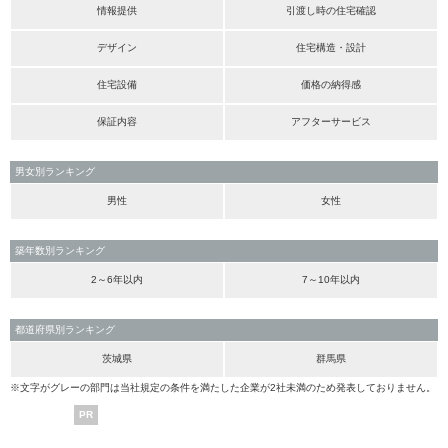
情報提供
引渡し時の住宅確認
デザイン
住宅構造・設計
住宅設備
価格の納得感
保証内容
アフターサービス
男女別ランキング
男性
女性
築年数別ランキング
2～6年以内
7～10年以内
都道府県別ランキング
茨城県
群馬県
※文字がグレーの部門は当社規定の条件を満たした企業が2社未満のため発表しておりません。
PR