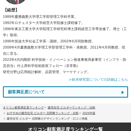
【経歴】
1989年慶應義塾大学理工学部管理工学科卒業。
1992年ロチェスター大学経営大学院修士課程修了。
1996年東京工業大学大学院理工学研究科博士課程経営工学専攻修了。博士（工
学）取得。
1996年筑波大学社会工学系・講師。2002年6月同助教授。
2008年4月慶應義塾大学理工学部管理工学科・准教授。2011年4月同教授、現
在に至る。
2023年4月内閣府 科学技術・イノベーション推進事務局参事官（インフラ・防
災担当）付上席科学技術政策フェロー（非常勤）
研究分野は応用統計解析、品質管理、マーケティング。
≫鈴木研究室についての詳細はこちら
顧客満足度について
オリコン顧客満足度ランキング
建売住宅 ビルダーランキング・比較
おすすめの建売住宅 ビルダー 北関東ランキング・比較
2025年版
建売住宅 ビルダー 北関東のデザインランキング・口コミ情報
オリコン顧客満足度
ランキング一覧