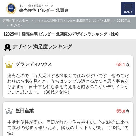
オリコン顧客満足度ランキング
建売住宅 ビルダー 北関東
建売住宅 ビルダー
おすすめの建売住宅 ビルダー 北関東ランキング・比較
2025年版
デザイン
【2025年】建売住宅 ビルダー 北関東のデザインランキング・比較
デザイン 満足度ランキング
グランディハウス
68
.1
点
建売なので、万人受けする間取りで住みやすいです。他のこだ
わりのお宅を見ると、うちはシンプル過ぎるかなと思う事もあ
りますが、何十年も住む事を考えると飽きのこないデザインが
いいと思います。（30代／女性）
飯田産業
65
.8
点
生活利便性が高い。周辺が静かで住みやすい。他の建売に比べ
て階段の傾斜が緩いため、階段の上り下りが楽。（40代／男
性）