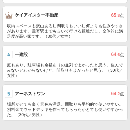
ケイアイスター不動産
65
.3
点
収納スペースも沢山あるし間取りもいいし何よりも住みやすさ
があります。最寄駅までも歩いて行ける距離だし、全体的に満
足度が高い家です。（30代／女性）
一建設
64
.6
点
庭もあり、駐車場も余裕ありの並列でよかったと思う。住んで
みないとわからないけど、間取りもよかったと思う。（30代／
女性）
アーネストワン
64
.2
点
場所がとても良く景色も満足。間取りも平均的で使いやすい。
別料金でウッドデッキを作ってもらったがとても使いやすかっ
た。（30代／男性）