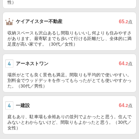
性）
ケイアイスター不動産
65
.2
点
収納スペースも沢山あるし間取りもいいし何よりも住みやすさ
があります。最寄駅までも歩いて行ける距離だし、全体的に満
足度が高い家です。（30代／女性）
アーネストワン
64
.2
点
場所がとても良く景色も満足。間取りも平均的で使いやすい。
別料金でウッドデッキを作ってもらったがとても使いやすかっ
た。（30代／男性）
一建設
64
.2
点
庭もあり、駐車場も余裕ありの並列でよかったと思う。住んで
みないとわからないけど、間取りもよかったと思う。（30代／
女性）