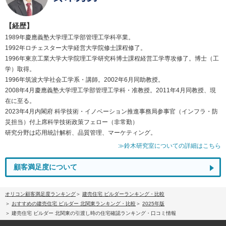
【経歴】
1989年慶應義塾大学理工学部管理工学科卒業。
1992年ロチェスター大学経営大学院修士課程修了。
1996年東京工業大学大学院理工学研究科博士課程経営工学専攻修了。博士（工
学）取得。
1996年筑波大学社会工学系・講師。2002年6月同助教授。
2008年4月慶應義塾大学理工学部管理工学科・准教授。2011年4月同教授、現
在に至る。
2023年4月内閣府 科学技術・イノベーション推進事務局参事官（インフラ・防
災担当）付上席科学技術政策フェロー（非常勤）
研究分野は応用統計解析、品質管理、マーケティング。
≫鈴木研究室についての詳細はこちら
顧客満足度について
オリコン顧客満足度ランキング
建売住宅 ビルダーランキング・比較
おすすめの建売住宅 ビルダー 北関東ランキング・比較
2025年版
建売住宅 ビルダー 北関東の引渡し時の住宅確認ランキング・口コミ情報