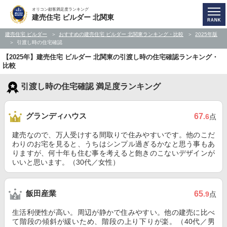
オリコン顧客満足度ランキング
建売住宅 ビルダー 北関東
建売住宅 ビルダー
おすすめの建売住宅 ビルダー 北関東ランキング・比較
2025年版
引渡し時の住宅確認
【2025年】建売住宅 ビルダー 北関東の引渡し時の住宅確認ランキング・
比較
引渡し時の住宅確認 満足度ランキング
グランディハウス
67
.6
点
建売なので、万人受けする間取りで住みやすいです。他のこだ
わりのお宅を見ると、うちはシンプル過ぎるかなと思う事もあ
りますが、何十年も住む事を考えると飽きのこないデザインが
いいと思います。（30代／女性）
飯田産業
65
.9
点
生活利便性が高い。周辺が静かで住みやすい。他の建売に比べ
て階段の傾斜が緩いため、階段の上り下りが楽。（40代／男