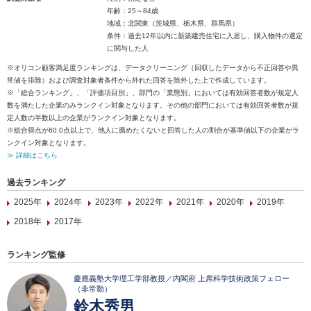
年齢：25～84歳
地域：北関東（茨城県、栃木県、群馬県）
条件：過去12年以内に新築建売住宅に入居し、購入物件の選定
に関与した人
※オリコン顧客満足度ランキングは、データクリーニング（回収したデータから不正回答や異
常値を排除）および調査対象者条件から外れた回答を除外した上で作成しています。
※「総合ランキング」、「評価項目別」、部門の「業態別」においては有効回答者数が規定人
数を満たした企業のみランクイン対象となります。その他の部門においては有効回答者数が規
定人数の半数以上の企業がランクイン対象となります。
※総合得点が60.0点以上で、他人に薦めたくないと回答した人の割合が基準値以下の企業がラ
ンクイン対象となります。
≫ 詳細はこちら
過去ランキング
2025年
2024年
2023年
2022年
2021年
2020年
2019年
2018年
2017年
ランキング監修
慶應義塾大学理工学部教授／内閣府 上席科学技術政策フェロー
（非常勤）
鈴木秀男