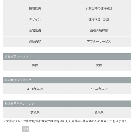
情報提供
引渡し時の住宅確認
デザイン
住宅構造・設計
住宅設備
価格の納得感
保証内容
アフターサービス
男女別ランキング
男性
女性
築年数別ランキング
2～6年以内
7～10年以内
都道府県別ランキング
茨城県
群馬県
※文字がグレーの部門は当社規定の条件を満たした企業が2社未満のため発表しておりません。
PR