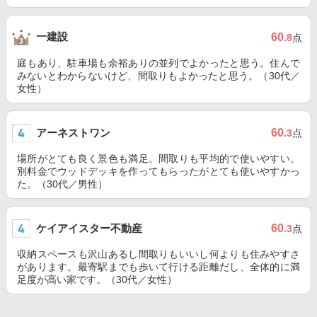
一建設
60
.8
点
庭もあり、駐車場も余裕ありの並列でよかったと思う。住んで
みないとわからないけど、間取りもよかったと思う。（30代／
女性）
アーネストワン
60
.3
点
場所がとても良く景色も満足。間取りも平均的で使いやすい。
別料金でウッドデッキを作ってもらったがとても使いやすかっ
た。（30代／男性）
ケイアイスター不動産
60
.3
点
収納スペースも沢山あるし間取りもいいし何よりも住みやすさ
があります。最寄駅までも歩いて行ける距離だし、全体的に満
足度が高い家です。（30代／女性）