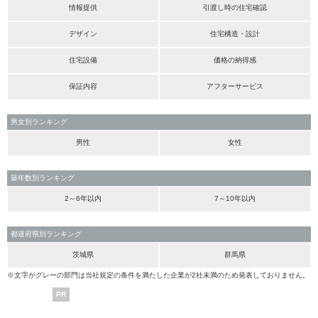
情報提供
引渡し時の住宅確認
デザイン
住宅構造・設計
住宅設備
価格の納得感
保証内容
アフターサービス
男女別ランキング
男性
女性
築年数別ランキング
2～6年以内
7～10年以内
都道府県別ランキング
茨城県
群馬県
※文字がグレーの部門は当社規定の条件を満たした企業が2社未満のため発表しておりません。
PR