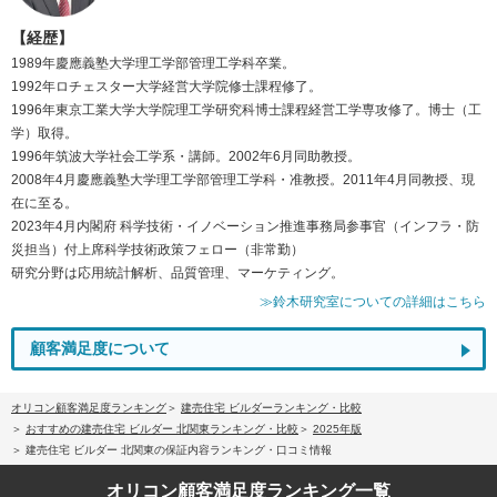
【経歴】
1989年慶應義塾大学理工学部管理工学科卒業。
1992年ロチェスター大学経営大学院修士課程修了。
1996年東京工業大学大学院理工学研究科博士課程経営工学専攻修了。博士（工
学）取得。
1996年筑波大学社会工学系・講師。2002年6月同助教授。
2008年4月慶應義塾大学理工学部管理工学科・准教授。2011年4月同教授、現
在に至る。
2023年4月内閣府 科学技術・イノベーション推進事務局参事官（インフラ・防
災担当）付上席科学技術政策フェロー（非常勤）
研究分野は応用統計解析、品質管理、マーケティング。
≫鈴木研究室についての詳細はこちら
顧客満足度について
オリコン顧客満足度ランキング
建売住宅 ビルダーランキング・比較
おすすめの建売住宅 ビルダー 北関東ランキング・比較
2025年版
建売住宅 ビルダー 北関東の保証内容ランキング・口コミ情報
オリコン顧客満足度
ランキング一覧