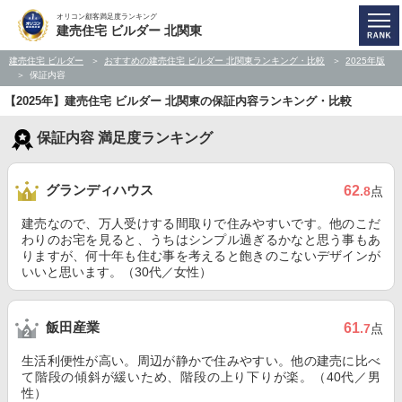
オリコン顧客満足度ランキング
建売住宅 ビルダー 北関東
建売住宅 ビルダー
おすすめの建売住宅 ビルダー 北関東ランキング・比較
2025年版
保証内容
【2025年】建売住宅 ビルダー 北関東の保証内容ランキング・比較
保証内容 満足度ランキング
グランディハウス
62
.8
点
建売なので、万人受けする間取りで住みやすいです。他のこだ
わりのお宅を見ると、うちはシンプル過ぎるかなと思う事もあ
りますが、何十年も住む事を考えると飽きのこないデザインが
いいと思います。（30代／女性）
飯田産業
61
.7
点
生活利便性が高い。周辺が静かで住みやすい。他の建売に比べ
て階段の傾斜が緩いため、階段の上り下りが楽。（40代／男
性）