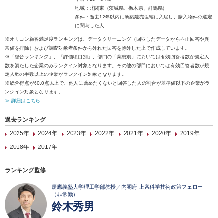
地域：北関東（茨城県、栃木県、群馬県）
条件：過去12年以内に新築建売住宅に入居し、購入物件の選定
に関与した人
※オリコン顧客満足度ランキングは、データクリーニング（回収したデータから不正回答や異
常値を排除）および調査対象者条件から外れた回答を除外した上で作成しています。
※「総合ランキング」、「評価項目別」、部門の「業態別」においては有効回答者数が規定人
数を満たした企業のみランクイン対象となります。その他の部門においては有効回答者数が規
定人数の半数以上の企業がランクイン対象となります。
※総合得点が60.0点以上で、他人に薦めたくないと回答した人の割合が基準値以下の企業がラ
ンクイン対象となります。
≫ 詳細はこちら
過去ランキング
2025年
2024年
2023年
2022年
2021年
2020年
2019年
2018年
2017年
ランキング監修
慶應義塾大学理工学部教授／内閣府 上席科学技術政策フェロー
（非常勤）
鈴木秀男