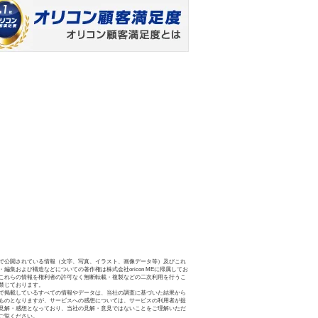
で公開されている情報（文字、写真、イラスト、画像データ等）及びこれ
・編集および構造などについての著作権は株式会社oricon MEに帰属してお
これらの情報を権利者の許可なく無断転載・複製などの二次利用を行うこ
禁じております。
で掲載しているすべての情報やデータは、当社の調査に基づいた結果から
ものとなりますが、サービスへの感想については、サービスの利用者が提
見解・感想となっており、当社の見解・意見ではないことをご理解いただ
ご覧ください。