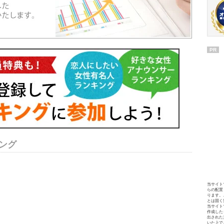
PR
ング
当サイト
らの配置
ります。
とは固く
当サイト
作成した
出された
いた上で