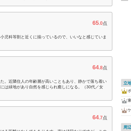
65
.0
点
、小児科等割と近くに揃っているので、いいなと感じていま
64
.8
点
った。近隣住人の年齢層が高いこともあり、静かで落ち着い
立
には緑地があり自然を感じられ癒しになる。（30代／女
64
.7
点
周