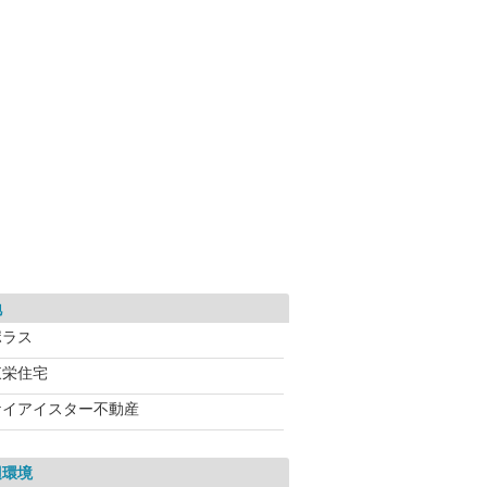
地
ポラス
東栄住宅
ケイアイスター不動産
辺環境