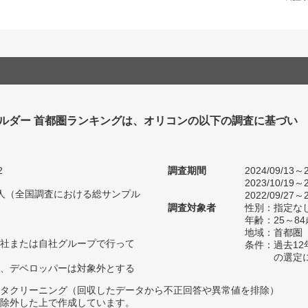
ビルダー 首都圏ランキングは、オリコンの以下の調査に基づい
2
調査期間
2024/09/13～2
2023/10/19～2
18人（全国調査における総サンプル
2022/09/27～2
調査対象者
性別：指定な
年齢：25～84
地域：首都圏
社または自社グループで行って
条件：過去1
の選定
、デベロッパーは対象外とする
タクリーニング（回収したデータから不正回答や異常値を排除）
除外した上で作成しています。