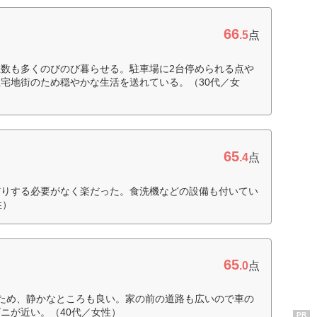
66
.5
点
数も多くのびのび暮らせる。駐車場に2台停められる点や
宅地街のため穏やかな生活を送れている。（30代／女
65
.4
点
だりする必要がなく楽だった。食洗機などの設備も付いてい
性）
65
.0
点
ため、静かなところも良い。家の前の道路も広いので車の
ニが近い。（40代／女性）
PR