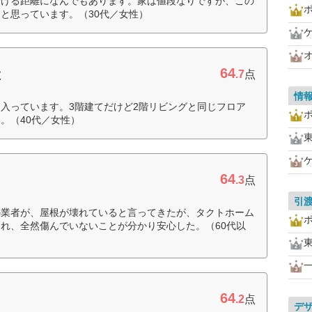
行ける距離になんでもあります。家は値段なりですが、この
と思っています。（30代／女性）
64
産
.7
点
情
入っています。3階建てだけど2階リビングと同じフロア
。（40代／女性）
64
.3
点
引
の業者が、屋根が壊れていると言ってきたが、タクトホーム
れ、全然傷んでいないことが分かり安心した。（60代以
64
.2
点
デ