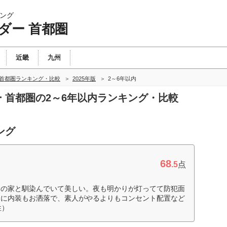
ング
ダー 首都圏
近畿
九州
 首都圏ランキング・比較
2025年版
2～6年以内
ー 首都圏の2～6年以内ランキング・比較
ング
68
.5
点
りの家と馴染んでいて美しい。夜も明かりが灯ってて防犯面
うに内装もお洒落で、素人がやるよりもコンセント配置など
性）