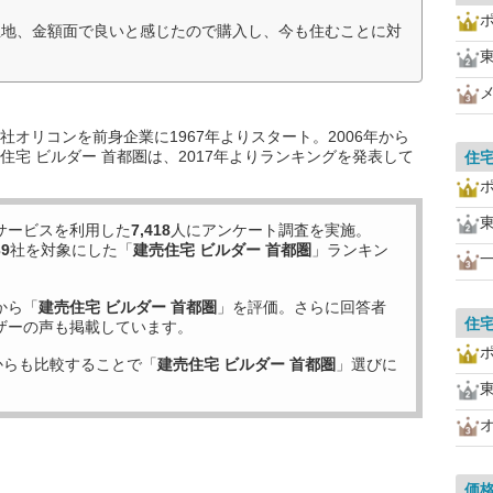
立地、金額面で良いと感じたので購入し、今も住むことに対
オリコンを前身企業に1967年よりスタート。2006年から
宅 ビルダー 首都圏は、2017年よりランキングを発表して
住
サービスを利用した
7,418
人にアンケート調査を実施。
39
社を対象にした「
建売住宅 ビルダー 首都圏
」ランキン
から「
建売住宅 ビルダー 首都圏
」を評価。さらに回答者
住
ザーの声も掲載しています。
からも比較することで「
建売住宅 ビルダー 首都圏
」選びに
価