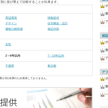
目別に並び替えて比較することが出来ます。
周辺環境
情報提供
デザイン
住宅構造・設計
価格の納得感
保証内容
保
女性
2～6年以内
7～10年以内
千葉県
東京都
ア
業が2社未満のため発表しておりません。