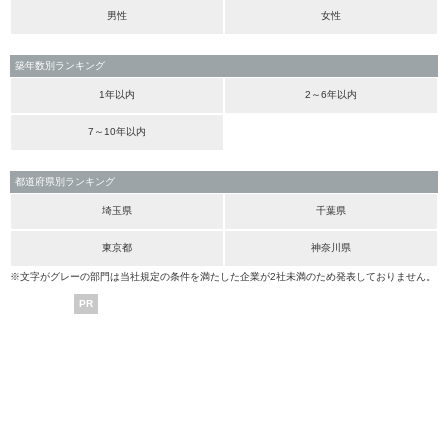
男性
女性
築年数別ランキング
1年以内
2～6年以内
7～10年以内
都道府県別ランキング
埼玉県
千葉県
東京都
神奈川県
※文字がグレーの部門は当社規定の条件を満たした企業が2社未満のため発表しておりません。
PR