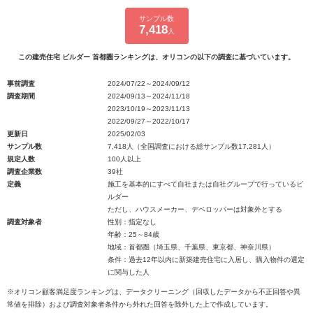
サンプル数
7,418
人
この建売住宅 ビルダー 首都圏ランキングは、オリコンの以下の調査に基づいています。
事前調査
2024/07/22～2024/09/12
調査期間
2024/09/13～2024/11/18
2023/10/19～2023/11/13
2022/09/27～2022/10/17
更新日
2025/02/03
サンプル数
7,418人（全国調査における総サンプル数17,281人）
規定人数
100人以上
調査企業数
39社
定義
施工を基本的にすべて自社または自社グループで行っているビ
ルダー
ただし、ハウスメーカー、デベロッパーは対象外とする
調査対象者
性別：指定なし
年齢：25～84歳
地域：首都圏（埼玉県、千葉県、東京都、神奈川県）
条件：過去12年以内に新築建売住宅に入居し、購入物件の選定
に関与した人
※オリコン顧客満足度ランキングは、データクリーニング（回収したデータから不正回答や異
常値を排除）および調査対象者条件から外れた回答を除外した上で作成しています。