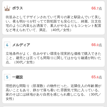
ポラス
66
.7
点
街並みとしてデザインされていて周りの家と馴染んでいて美し
い。夜も明かりが灯ってて防犯面でも安心だし、綺麗。注文住
宅のように内装もお洒落で、素人がやるよりもコンセント配置
など考えられていて、満足。（40代／女性）
メルディア
66
.0
点
立地条件がよく、住みやすい環境を現実的な価格で購入できた
こと。建売とは言っても間取りに関してはかなり融通が利いた
点。（30代／女性）
一建設
65
.6
点
理想的な間取り（部屋数）の物件だった。近隣住人の年齢層が
高いこともあり、静かで落ち着いた雰囲気で気に入っている。
家のそばには緑地があり自然を感じられ癒しになる。（30代／
女性）