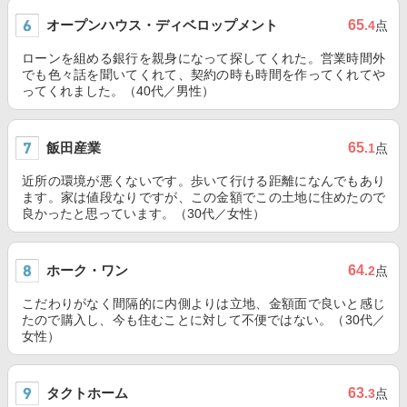
オープンハウス・ディベロップメント
65
.4
点
ローンを組める銀行を親身になって探してくれた。営業時間外
でも色々話を聞いてくれて、契約の時も時間を作ってくれてや
ってくれました。（40代／男性）
飯田産業
65
.1
点
近所の環境が悪くないです。歩いて行ける距離になんでもあり
ます。家は値段なりですが、この金額でこの土地に住めたので
良かったと思っています。（30代／女性）
ホーク・ワン
64
.2
点
こだわりがなく間隔的に内側よりは立地、金額面で良いと感じ
たので購入し、今も住むことに対して不便ではない。（30代／
女性）
タクトホーム
63
.3
点