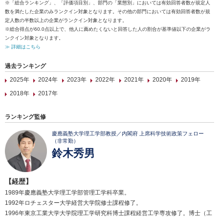
※「総合ランキング」、「評価項目別」、部門の「業態別」においては有効回答者数が規定人
数を満たした企業のみランクイン対象となります。その他の部門においては有効回答者数が規
定人数の半数以上の企業がランクイン対象となります。
※総合得点が60.0点以上で、他人に薦めたくないと回答した人の割合が基準値以下の企業がラ
ンクイン対象となります。
≫ 詳細はこちら
過去ランキング
2025年
2024年
2023年
2022年
2021年
2020年
2019年
2018年
2017年
ランキング監修
慶應義塾大学理工学部教授／内閣府 上席科学技術政策フェロー
（非常勤）
鈴木秀男
【経歴】
1989年慶應義塾大学理工学部管理工学科卒業。
1992年ロチェスター大学経営大学院修士課程修了。
1996年東京工業大学大学院理工学研究科博士課程経営工学専攻修了。博士（工