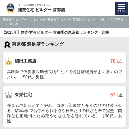
オリコン顧客満足度ランキング
建売住宅 ビルダー 首都圏
建売住宅 ビルダー
おすすめの建売住宅 ビルダー 首都圏ランキング・比較
2025年版
東京都
【2025年】建売住宅 ビルダー 首都圏の東京都ランキング・比較
東京都 満足度ランキング
細田工務店
70
.1
点
高断熱で低炭素長期優良物件なので冬は床暖房がよく効くので
よい。（50代／男性）
東栄住宅
67
.1
点
外見も内装もとても好み。収納も部屋数も多くのびのび暮らせ
る。駐車場に2台停められる点や日当たりの良さも全て完璧。閑
静な住宅地街のため穏やかな生活を送れている。（30代／女
性）