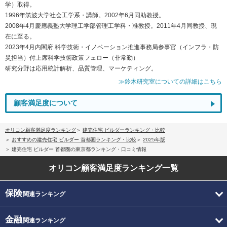
学）取得。
1996年筑波大学社会工学系・講師。2002年6月同助教授。
2008年4月慶應義塾大学理工学部管理工学科・准教授。2011年4月同教授、現
在に至る。
2023年4月内閣府 科学技術・イノベーション推進事務局参事官（インフラ・防
災担当）付上席科学技術政策フェロー（非常勤）
研究分野は応用統計解析、品質管理、マーケティング。
≫鈴木研究室についての詳細はこちら
顧客満足度について
オリコン顧客満足度ランキング
建売住宅 ビルダーランキング・比較
おすすめの建売住宅 ビルダー 首都圏ランキング・比較
2025年版
建売住宅 ビルダー 首都圏の東京都ランキング・口コミ情報
オリコン顧客満足度
ランキング一覧
保険
関連ランキング
金融
関連ランキング