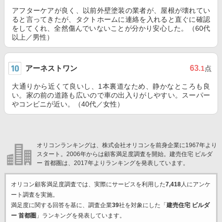
アフターケアが良く、以前外壁塗装の業者が、屋根が壊れてい
ると言ってきたが、タクトホームに連絡を入れると直ぐに確認
をしてくれ、全然傷んでいないことが分かり安心した。（60代
以上／男性）
アーネストワン
63
.1
点
大通りから近くて良いし、1本裏道なため、静かなところも良
い。家の前の道路も広いので車の出入りがしやすい。スーパー
やコンビニが近い。（40代／女性）
オリコンランキングは、株式会社オリコンを前身企業に1967年より
スタート。2006年からは顧客満足度調査を開始。建売住宅 ビルダ
ー 首都圏は、2017年よりランキングを発表しています。
オリコン顧客満足度調査では、実際にサービスを利用した
7,418
人にアンケ
ート調査を実施。
満足度に関する回答を基に、調査企業
39
社を対象にした「
建売住宅 ビルダ
ー 首都圏
」ランキングを発表しています。