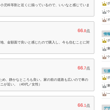
、小児科等割と近くに揃っているので、いいなと感じていま
66
.8
点
情
立地、金額面で良いと感じたので購入し、今も住むことに対
66
.7
点
引
ため、静かなところも良い。家の前の道路も広いので車の
ニが近い。（40代／女性）
66
.1
点
デ