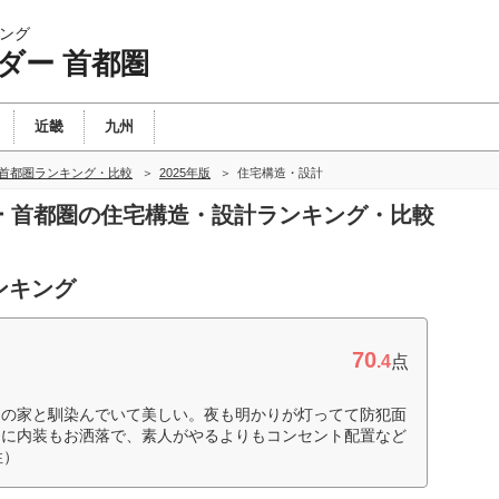
ング
ダー 首都圏
近畿
九州
 首都圏ランキング・比較
2025年版
住宅構造・設計
ダー 首都圏の住宅構造・設計ランキング・比較
ンキング
70
.4
点
りの家と馴染んでいて美しい。夜も明かりが灯ってて防犯面
うに内装もお洒落で、素人がやるよりもコンセント配置など
性）