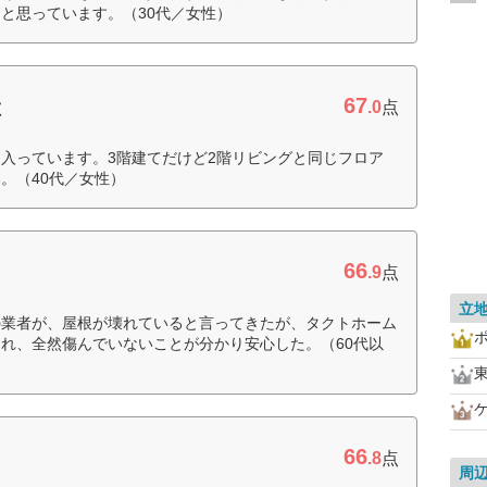
と思っています。（30代／女性）
67
産
.0
点
入っています。3階建てだけど2階リビングと同じフロア
。（40代／女性）
66
.9
点
立
の業者が、屋根が壊れていると言ってきたが、タクトホーム
れ、全然傷んでいないことが分かり安心した。（60代以
66
.8
点
周