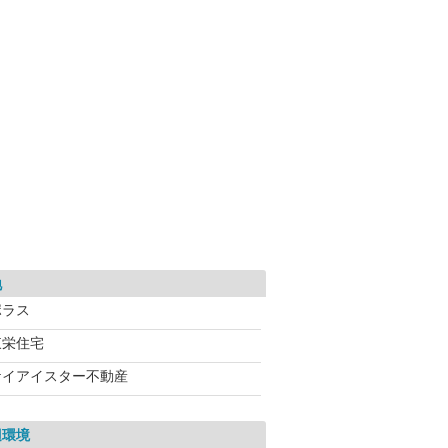
地
ポラス
東栄住宅
ケイアイスター不動産
辺環境