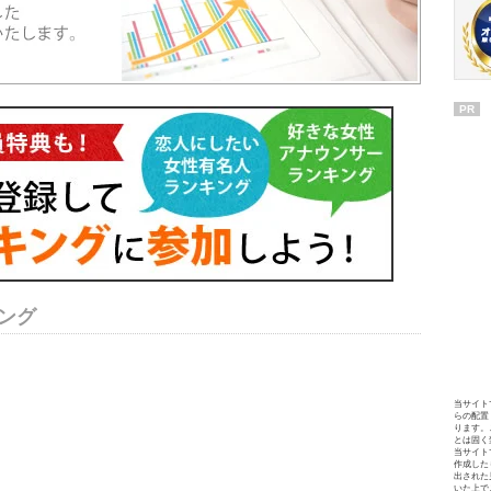
PR
ング
当サイト
らの配置
ります。
とは固く
当サイト
作成した
出された
いた上で