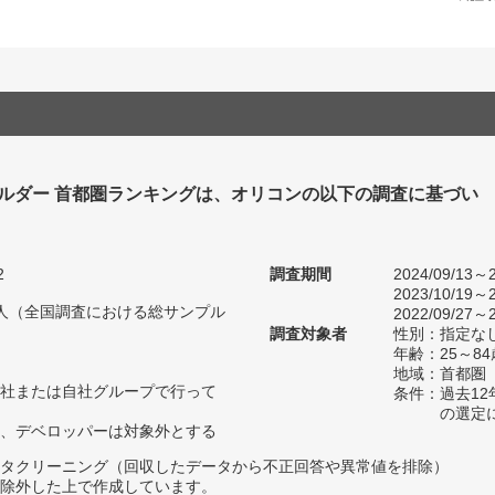
ビルダー 首都圏ランキングは、オリコンの以下の調査に基づい
2
調査期間
2024/09/13～2
2023/10/19～2
18人（全国調査における総サンプル
2022/09/27～2
調査対象者
性別：指定な
年齢：25～84
地域：首都圏
社または自社グループで行って
条件：過去1
の選定
、デベロッパーは対象外とする
タクリーニング（回収したデータから不正回答や異常値を排除）
除外した上で作成しています。