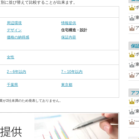
目別に並び替えて比較することが出来ます。
周辺環境
情報提供
デザイン
住宅構造・設計
価格の納得感
保証内容
保
女性
2～6年以内
7～10年以内
千葉県
東京都
ア
業が2社未満のため発表しておりません。