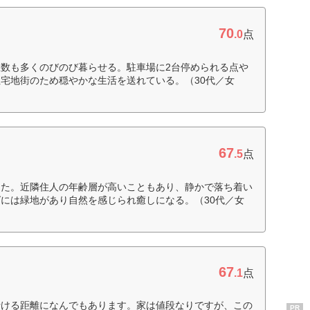
70
.0
点
数も多くのびのび暮らせる。駐車場に2台停められる点や
宅地街のため穏やかな生活を送れている。（30代／女
67
.5
点
った。近隣住人の年齢層が高いこともあり、静かで落ち着い
には緑地があり自然を感じられ癒しになる。（30代／女
67
.1
点
行ける距離になんでもあります。家は値段なりですが、この
PR