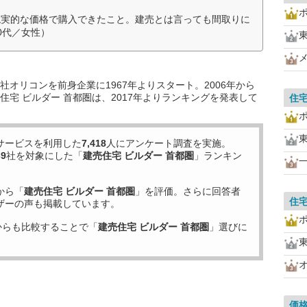
現実的な価格で購入できたこと。建売とは言っても間取りに
0代／女性）
オリコンを前身企業に1967年よりスタート。2006年から
宅 ビルダー 首都圏は、2017年よりランキングを発表して
住
サービスを利用した
7,418
人にアンケート調査を実施。
39
社を対象にした「
建売住宅 ビルダー 首都圏
」ランキン
から「
建売住宅 ビルダー 首都圏
」を評価。さらに回答者
住
ザーの声も掲載しています。
からも比較することで「
建売住宅 ビルダー 首都圏
」選びに
価