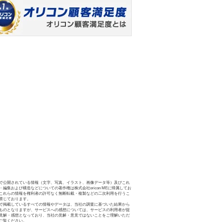
で公開されている情報（文字、写真、イラスト、画像データ等）及びこれ
・編集および構造などについての著作権は株式会社oricon MEに帰属してお
これらの情報を権利者の許可なく無断転載・複製などの二次利用を行うこ
禁じております。
で掲載しているすべての情報やデータは、当社の調査に基づいた結果から
ものとなりますが、サービスへの感想については、サービスの利用者が提
見解・感想となっており、当社の見解・意見ではないことをご理解いただ
ご覧ください。