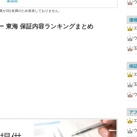
愛知県
業が2社未満のため発表しておりません。
価
ー 東海 保証内容ランキングまとめ
保
ア