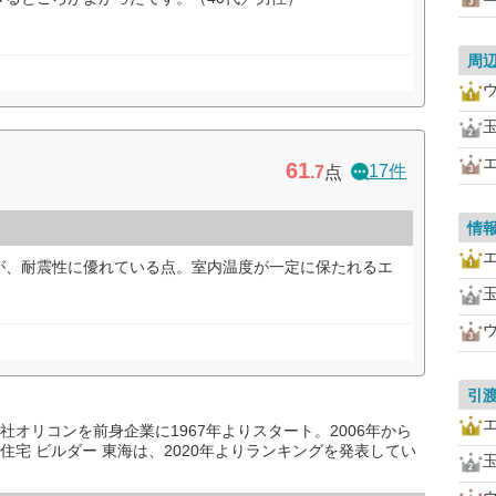
周
61
17件
.7
点
情
が、耐震性に優れている点。室内温度が一定に保たれるエ
）
引
オリコンを前身企業に1967年よりスタート。2006年から
宅 ビルダー 東海は、2020年よりランキングを発表してい