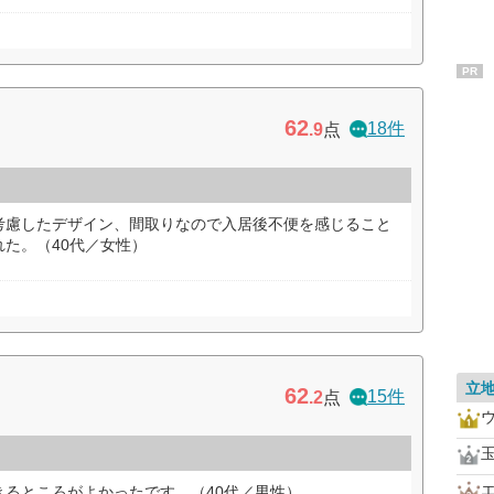
PR
62
18件
.9
点
考慮したデザイン、間取りなので入居後不便を感じること
た。（40代／女性）
立
62
15件
.2
点
きるところがよかったです。（40代／男性）