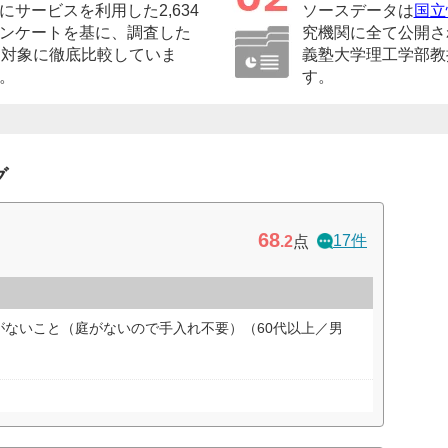
サービスを利用した2,634
ソースデータは
国立
ンケートを基に、調査した
究機関に全て公開さ
を対象に徹底比較していま
義塾大学理工学部教
。
す。
グ
68
17件
.2
点
がないこと（庭がないので手入れ不要）（60代以上／男