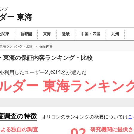
ング
ダー 東海
北関東
首都圏
東海
近畿
中国・四国
九州
 東海ランキング・比較
保証内容
ダー 東海の保証内容ランキング・比較
2,634
を利用したユーザー
名が選んだ
ビルダー 東海ランキン
度調査の特徴
オリコンのランキングの概要については
こ
による独自の調査
研究機関に提供さ