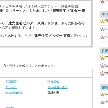
サービスを利用した
2,634
人にアンケート調査を実施。
35
企業（サービス）を対象にした「
建売住宅 ビルダー 東
デ
から「
建売住宅 ビルダー 東海
」を評価。さらに回答者の
ーの声も掲載しています。
からも比較することで「
建売住宅 ビルダー 東海
」選びにお
住
別に並び替えて比較することが出来ます。
周辺環境
情報提供
住
デザイン
住宅構造・設計
価格の納得感
保証内容