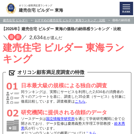
オリコン顧客満足度ランキング
建売住宅 ビルダー 東海
建売住宅 ビルダー
おすすめの建売住宅 ビルダー 東海ランキング・比較
価格の納得感
【2026年】建売住宅 ビルダー 東海の価格の納得感ランキング・比較
／
／
2,634
最
新
名が選んだ
建売住宅 ビルダー 東海ラン
キング
オリコン顧客満足度調査の特徴
日本最大級の規模による独自の調査
同ランキングは、実際にサービスを利用した2,634名の消費者の
方々のアンケートを基に、調査した35企業（サービス）を対象に
徹底比較しています。調査概要は
こちら
。
研究機関に提供される信頼のデータ
ソースデータは
国立情報学研究所
を通じて学術研究機関に全て公
開されており、データ監修は慶應義塾大学理工学部教授・
鈴木秀
男
氏が行っています。
オリコンのランキングの概要については
こちら
。