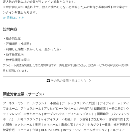
定人数の半数以上の企業がランクイン対象となります。
※総合得点が60.0点以上で、他人に薦めたくないと回答した人の割合が基準値以下の企業がラ
ンクイン対象となります。
≫ 詳細はこちら
設問内容
・総合満足度
・評価項目（小項目）
・利用した感想（良かった点・悪かった点）
・他者推奨意向
・他者推奨意向理由
アンケート調査を実施した際の質問事項です。満足度評価項目のほか、該当サービスの利用状況や検討内
容を質問しています。
その他の設問内容はこちら
調査対象企業（サービス）
アーネストワン | アールプランナー不動産 | アーレックス | アイダ設計 | アイディホーム | アイ
フルホーム | アキュラホーム | アサヒグローバルホーム | AVANTIA | 飯田産業 | 一条工務店 | ウ
ッドフレンズ | エサキホーム | オープンハウス・ディベロップメント | 岡田建設（パシフィック
ホーム） | 川﨑ハウジング | ケイアイスター不動産 | サーラ住宅 | 秀光ビルド | 住宅情報館 | 大
丸開発 | タクトホーム | 玉善 | タマホーム | 東栄住宅 | ナイス | ナカジツ | 一建設 | 橋本不動産 |
桧家住宅 | ファースト住建 | HESTA HOME | ホーク・ワン | ホームポジション | メルディア