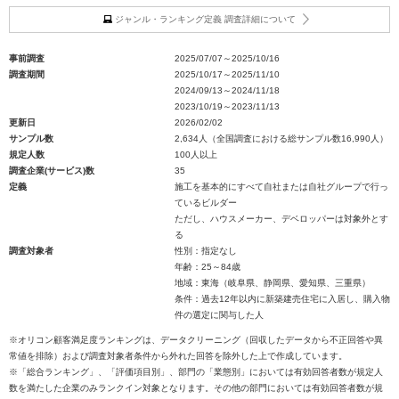
ジャンル・ランキング定義 調査詳細について
事前調査
2025/07/07～2025/10/16
調査期間
2025/10/17～2025/11/10
2024/09/13～2024/11/18
2023/10/19～2023/11/13
更新日
2026/02/02
サンプル数
2,634人（全国調査における総サンプル数16,990人）
規定人数
100人以上
調査企業(サービス)数
35
定義
施工を基本的にすべて自社または自社グループで行っ
ているビルダー
ただし、ハウスメーカー、デベロッパーは対象外とす
る
調査対象者
性別：指定なし
年齢：25～84歳
地域：東海（岐阜県、静岡県、愛知県、三重県）
条件：過去12年以内に新築建売住宅に入居し、購入物
件の選定に関与した人
※オリコン顧客満足度ランキングは、データクリーニング（回収したデータから不正回答や異
常値を排除）および調査対象者条件から外れた回答を除外した上で作成しています。
※「総合ランキング」、「評価項目別」、部門の「業態別」においては有効回答者数が規定人
数を満たした企業のみランクイン対象となります。その他の部門においては有効回答者数が規