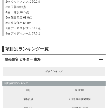
2位 ウッドフレンズ 70.1点
3位 玉善 69.6点
4位 一建設 69.5点
5位 飯田産業 68.0点
5位 東栄住宅 68.0点
7位 アーネストワン 67.9点
8位 アイディホーム 67.5点
項目別ランキング一覧
建売住宅 ビルダー 東海
総合ランキング
評価項目別ランキング
立地
周辺環境
情報提供
引渡し時の住宅確認