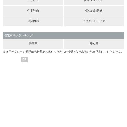
デザイン
住宅構造・設計
住宅設備
価格の納得感
保証内容
アフターサービス
都道府県別ランキング
静岡県
愛知県
※文字がグレーの部門は当社規定の条件を満たした企業が2社未満のため発表しておりません。
PR