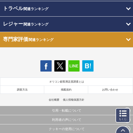
トラベル
関連ランキング
レジャー
関連ランキング
専門家評価
関連ランキング
オリコン顧客満足度調査とは
調査方法
掲載規約
お問い合わせ
会社概要
個人情報保護方針
引用・転載について
もくじ
利用者の声について
当サイトで公開されている情報（文字、写真、イラスト、画像データ等）及びこれらの配置・
編集および構造などについての著作権は株式会社oricon MEに帰属しております。
クッキーの使用について
当サイトに掲載している内容はすべてサービスの利用者が提出された見解・感想です。
これらの情報を権利者の許可なく無断転載・複製などの二次利用を行うことは固く禁じており