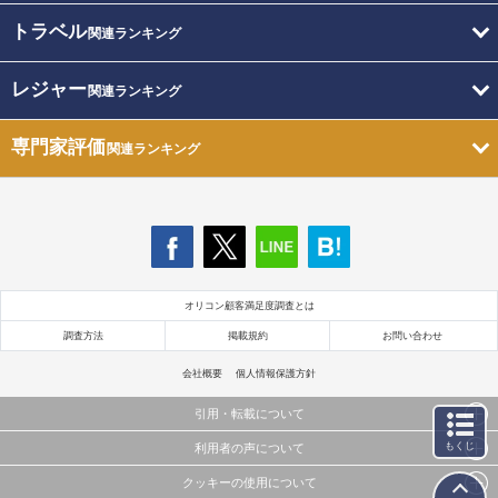
トラベル
関連ランキング
レジャー
関連ランキング
専門家評価
関連ランキング
オリコン顧客満足度調査とは
調査方法
掲載規約
お問い合わせ
会社概要
個人情報保護方針
引用・転載について
もくじ
利用者の声について
当サイトで公開されている情報（文字、写真、イラスト、画像データ等）及びこれらの配置・
編集および構造などについての著作権は株式会社oricon MEに帰属しております。
クッキーの使用について
当サイトに掲載している内容はすべてサービスの利用者が提出された見解・感想です。
これらの情報を権利者の許可なく無断転載・複製などの二次利用を行うことは固く禁じており