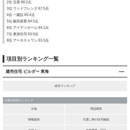
2位 玉善 68.2点
3位 ウッドフレンズ 67.5点
4位 一建設 65.4点
5位 飯田産業 64.5点
6位 アイディホーム 64.1点
7位 東栄住宅 63.9点
8位 アーネストワン 63.3点
項目別ランキング一覧
建売住宅 ビルダー 東海
総合ランキング
評価項目別ランキング
立地
周辺環境
情報提供
引渡し時の住宅確認