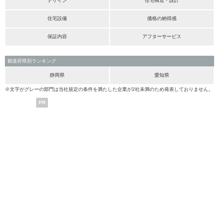
デザイン
住宅構造・設計
住宅設備
価格の納得感
保証内容
アフターサービス
都道府県別ランキング
静岡県
愛知県
※文字がグレーの部門は当社規定の条件を満たした企業が2社未満のため発表しておりません。
PR