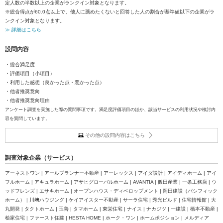
定人数の半数以上の企業がランクイン対象となります。
※総合得点が60.0点以上で、他人に薦めたくないと回答した人の割合が基準値以下の企業がラ
ンクイン対象となります。
≫ 詳細はこちら
設問内容
・総合満足度
・評価項目（小項目）
・利用した感想（良かった点・悪かった点）
・他者推奨意向
・他者推奨意向理由
アンケート調査を実施した際の質問事項です。満足度評価項目のほか、該当サービスの利用状況や検討内
容を質問しています。
その他の設問内容はこちら
調査対象企業（サービス）
アーネストワン | アールプランナー不動産 | アーレックス | アイダ設計 | アイディホーム | アイ
フルホーム | アキュラホーム | アサヒグローバルホーム | AVANTIA | 飯田産業 | 一条工務店 | ウ
ッドフレンズ | エサキホーム | オープンハウス・ディベロップメント | 岡田建設（パシフィック
ホーム） | 川﨑ハウジング | ケイアイスター不動産 | サーラ住宅 | 秀光ビルド | 住宅情報館 | 大
丸開発 | タクトホーム | 玉善 | タマホーム | 東栄住宅 | ナイス | ナカジツ | 一建設 | 橋本不動産 |
桧家住宅 | ファースト住建 | HESTA HOME | ホーク・ワン | ホームポジション | メルディア