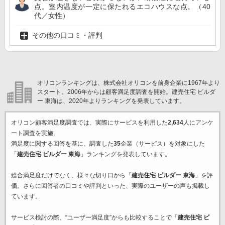
点。室内温度が一定に保たれるエコハウスな点。（40
代／女性）
その他の口コミ・評判
オリコンランキングは、株式会社オリコンを前身企業に1967年より
スタート。2006年からは顧客満足度調査を開始。建売住宅 ビルダ
ー 東海は、2020年よりランキングを発表しています。
オリコン顧客満足度調査では、実際にサービスを利用した
2,634
人にアンケ
ート調査を実施。
満足度に関する回答を基に、調査した
35
企業（サービス）を対象にした
「
建売住宅 ビルダー 東海
」ランキングを発表しています。
総合満足度だけでなく、様々な切り口から「
建売住宅 ビルダー 東海
」を評
価。さらに回答者の口コミや評判といった、実際のユーザーの声も掲載し
ています。
サービス検討の際、“ユーザー満足度”からも比較することで「
建売住宅 ビ