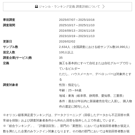
ジャンル・ランキング定義 調査詳細について
事前調査
2025/07/07～2025/10/16
調査期間
2025/10/17～2025/11/10
2024/09/13～2024/11/18
2023/10/19～2023/11/13
更新日
2026/02/02
サンプル数
2,634人（全国調査における総サンプル数16,990人）
規定人数
100人以上
調査企業(サービス)数
35
定義
施工を基本的にすべて自社または自社グループで行っ
ているビルダー
ただし、ハウスメーカー、デベロッパーは対象外とす
る
調査対象者
性別：指定なし
年齢：25～84歳
地域：東海（岐阜県、静岡県、愛知県、三重県）
条件：過去12年以内に新築建売住宅に入居し、購入物
件の選定に関与した人
※オリコン顧客満足度ランキングは、データクリーニング（回収したデータから不正回答や異
常値を排除）および調査対象者条件から外れた回答を除外した上で作成しています。
※「総合ランキング」、「評価項目別」、部門の「業態別」においては有効回答者数が規定人
数を満たした企業のみランクイン対象となります。その他の部門においては有効回答者数が規