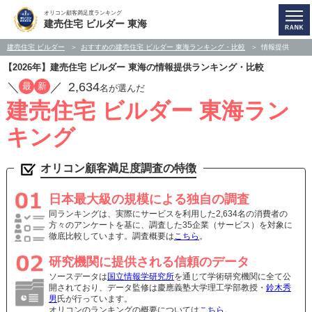
オリコン顧客満足度ランキング
建売住宅 ビルダー 東海
建売住宅 ビルダー
おすすめの建売住宅 ビルダー 東海ランキング・比較
情報提供
【2026年】建売住宅 ビルダー 東海の情報提供ランキング・比較
／
／
2,634
最
新
名が選んだ
建売住宅 ビルダー 東海ラン
キング
オリコン顧客満足度調査の特徴
日本最大級の規模による独自の調査
同ランキングは、実際にサービスを利用した2,634名の消費者の
方々のアンケートを基に、調査した35企業（サービス）を対象に
徹底比較しています。調査概要は
こちら
。
研究機関に提供される信頼のデータ
ソースデータは
国立情報学研究所
を通じて学術研究機関に全て公
開されており、データ監修は慶應義塾大学理工学部教授・
鈴木秀
男
氏が行っています。
オリコンのランキングの概要については
こちら
。