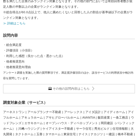
数を満たした企業のみランクイン対象となります。その他の部門においては有効回答者数が規
定人数の半数以上の企業がランクイン対象となります。
※総合得点が60.0点以上で、他人に薦めたくないと回答した人の割合が基準値以下の企業がラ
ンクイン対象となります。
≫ 詳細はこちら
設問内容
・総合満足度
・評価項目（小項目）
・利用した感想（良かった点・悪かった点）
・他者推奨意向
・他者推奨意向理由
アンケート調査を実施した際の質問事項です。満足度評価項目のほか、該当サービスの利用状況や検討内
容を質問しています。
その他の設問内容はこちら
調査対象企業（サービス）
アーネストワン | アールプランナー不動産 | アーレックス | アイダ設計 | アイディホーム | アイ
フルホーム | アキュラホーム | アサヒグローバルホーム | AVANTIA | 飯田産業 | 一条工務店 | ウ
ッドフレンズ | エサキホーム | オープンハウス・ディベロップメント | 岡田建設（パシフィック
ホーム） | 川﨑ハウジング | ケイアイスター不動産 | サーラ住宅 | 秀光ビルド | 住宅情報館 | 大
丸開発 | タクトホーム | 玉善 | タマホーム | 東栄住宅 | ナイス | ナカジツ | 一建設 | 橋本不動産 |