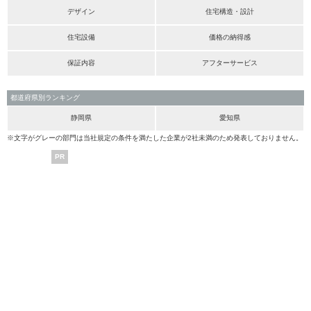
デザイン
住宅構造・設計
住宅設備
価格の納得感
保証内容
アフターサービス
都道府県別ランキング
静岡県
愛知県
※文字がグレーの部門は当社規定の条件を満たした企業が2社未満のため発表しておりません。
PR