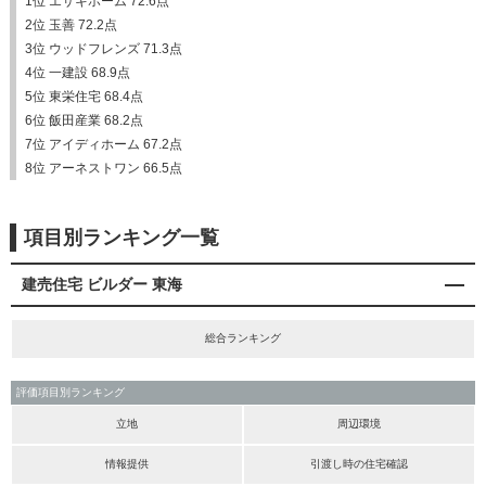
1位 エサキホーム 72.6点
2位 玉善 72.2点
3位 ウッドフレンズ 71.3点
4位 一建設 68.9点
5位 東栄住宅 68.4点
6位 飯田産業 68.2点
7位 アイディホーム 67.2点
8位 アーネストワン 66.5点
項目別ランキング一覧
建売住宅 ビルダー 東海
総合ランキング
評価項目別ランキング
立地
周辺環境
情報提供
引渡し時の住宅確認