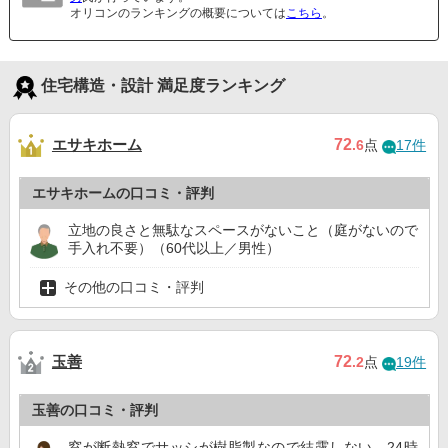
オリコンのランキングの概要については
こちら
。
住宅構造・設計 満足度ランキング
エサキホーム
72
.6
点
17件
エサキホームの口コミ・評判
立地の良さと無駄なスペースがないこと（庭がないので
手入れ不要）（60代以上／男性）
その他の口コミ・評判
玉善
72
.2
点
19件
玉善の口コミ・評判
窓が断熱窓でサッシが樹脂製なので結露しない。24時