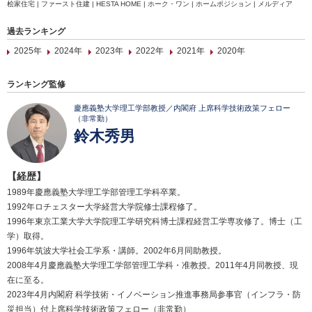
桧家住宅 | ファースト住建 | HESTA HOME | ホーク・ワン | ホームポジション | メルディア
過去ランキング
2025年
2024年
2023年
2022年
2021年
2020年
ランキング監修
慶應義塾大学理工学部教授／内閣府 上席科学技術政策フェロー
（非常勤）
鈴木秀男
【経歴】
1989年慶應義塾大学理工学部管理工学科卒業。
1992年ロチェスター大学経営大学院修士課程修了。
1996年東京工業大学大学院理工学研究科博士課程経営工学専攻修了。博士（工
学）取得。
1996年筑波大学社会工学系・講師。2002年6月同助教授。
2008年4月慶應義塾大学理工学部管理工学科・准教授。2011年4月同教授、現
在に至る。
2023年4月内閣府 科学技術・イノベーション推進事務局参事官（インフラ・防
災担当）付上席科学技術政策フェロー（非常勤）