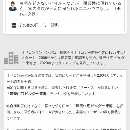
災害が起きないと分からないが、耐震性に優れている
点。室内温度が一定に保たれるエコハウスな点。（40
代／女性）
その他の口コミ・評判
オリコンランキングは、株式会社オリコンを前身企業に1967年より
スタート。2006年からは顧客満足度調査を開始。建売住宅 ビルダ
ー 東海は、2020年よりランキングを発表しています。
オリコン顧客満足度調査では、実際にサービスを利用した
2,634
人にアンケ
ート調査を実施。
満足度に関する回答を基に、調査した
35
企業（サービス）を対象にした
「
建売住宅 ビルダー 東海
」ランキングを発表しています。
総合満足度だけでなく、様々な切り口から「
建売住宅 ビルダー 東海
」を評
価。さらに回答者の口コミや評判といった、実際のユーザーの声も掲載し
ています。