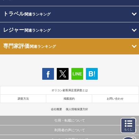
トラベル
関連ランキング
レジャー
関連ランキング
専門家評価
関連ランキング
オリコン顧客満足度調査とは
調査方法
掲載規約
お問い合わせ
会社概要
個人情報保護方針
引用・転載について
もくじ
利用者の声について
当サイトで公開されている情報（文字、写真、イラスト、画像データ等）及びこれらの配置・
編集および構造などについての著作権は株式会社oricon MEに帰属しております。