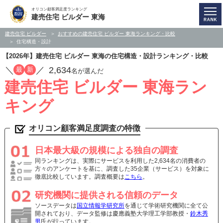
オリコン顧客満足度ランキング
建売住宅 ビルダー 東海
建売住宅 ビルダー
おすすめの建売住宅 ビルダー 東海ランキング・比較
住宅構造・設計
【2026年】建売住宅 ビルダー 東海の住宅構造・設計ランキング・比較
／
／
2,634
最
新
名が選んだ
建売住宅 ビルダー 東海ラン
キング
オリコン顧客満足度調査の特徴
日本最大級の規模による独自の調査
同ランキングは、実際にサービスを利用した2,634名の消費者の
方々のアンケートを基に、調査した35企業（サービス）を対象に
徹底比較しています。調査概要は
こちら
。
研究機関に提供される信頼のデータ
ソースデータは
国立情報学研究所
を通じて学術研究機関に全て公
開されており、データ監修は慶應義塾大学理工学部教授・
鈴木秀
男
氏が行っています。