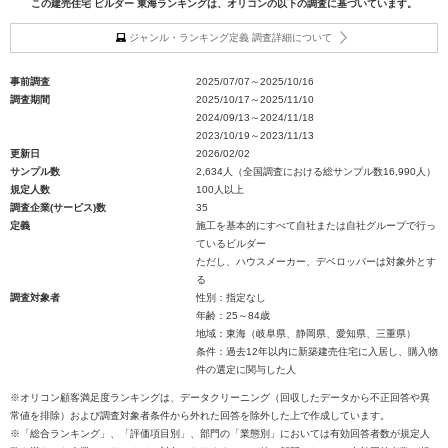
この建売住宅 ビルダー 東海ランキングは、オリコンの以下の調査に基づいています。
ジャンル・ランキング定義 調査詳細について
事前調査
2025/07/07～2025/10/16
調査期間
2025/10/17～2025/11/10
2024/09/13～2024/11/18
2023/10/19～2023/11/13
更新日
2026/02/02
サンプル数
2,634人（全国調査における総サンプル数16,990人）
規定人数
100人以上
調査企業(サービス)数
35
定義
施工を基本的にすべて自社または自社グループで行っ
ているビルダー
ただし、ハウスメーカー、デベロッパーは対象外とす
る
調査対象者
性別：指定なし
年齢：25～84歳
地域：東海（岐阜県、静岡県、愛知県、三重県）
条件：過去12年以内に新築建売住宅に入居し、購入物
件の選定に関与した人
※オリコン顧客満足度ランキングは、データクリーニング（回収したデータから不正回答や異
常値を排除）および調査対象者条件から外れた回答を除外した上で作成しています。
※「総合ランキング」、「評価項目別」、部門の「業態別」においては有効回答者数が規定人