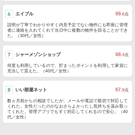
エイブル
69
.6
点
説明が丁寧でわかりやすく内見予定でない物件にも即座に管理
者に連絡を入れてくれて当日中に複数の物件を回ることができ
た。（30代／女性）
シャーメゾンショップ
68
.4
点
何度も利用しているので、貯まったポイントを利用して家賃に
充当して貰えた。（40代／女性）
いい部屋ネット
67
.9
点
数ヵ月前からの相談でしたが、メールや電話で親切で対応して
くれた。女性だったのがなおさらよかったし気持ちを汲み取っ
てくれた。管理アプリでもすぐ対応してくれるので安心。（40
代／女性）