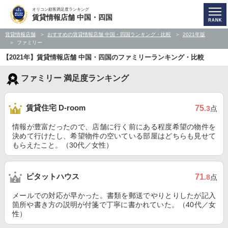
オリコン顧客満足度ランキング
賃貸情報店舗 中国・四国
賃貸情報店舗
おすすめの賃貸情報店舗 中国・四国ランキング・比較
2021年版
ファミリー
【2021年】賃貸情報店舗 中国・四国のファミリーランキング・比較
ファミリー 満足度ランキング
賃貸住宅 D-room
75
.3
点
情報が豊富だったので、店舗に行く前にある程度希望の物件を
決めて行けたし、希望物件の空いている部屋はどちらも見せて
もらえたこと。（30代／女性）
ピタットハウス
71
.8
点
メールでの対応が早かった。書類を郵送でやりとりしたが記入
箇所や書き方の説明が付箋で丁寧に書かれていた。（40代／女
性）