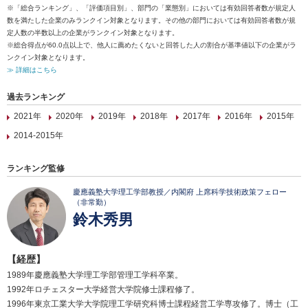
※「総合ランキング」、「評価項目別」、部門の「業態別」においては有効回答者数が規定人
数を満たした企業のみランクイン対象となります。その他の部門においては有効回答者数が規
定人数の半数以上の企業がランクイン対象となります。
※総合得点が60.0点以上で、他人に薦めたくないと回答した人の割合が基準値以下の企業がラ
ンクイン対象となります。
≫ 詳細はこちら
過去ランキング
2021年
2020年
2019年
2018年
2017年
2016年
2015年
2014-2015年
ランキング監修
慶應義塾大学理工学部教授／内閣府 上席科学技術政策フェロー
（非常勤）
鈴木秀男
【経歴】
1989年慶應義塾大学理工学部管理工学科卒業。
1992年ロチェスター大学経営大学院修士課程修了。
1996年東京工業大学大学院理工学研究科博士課程経営工学専攻修了。博士（工