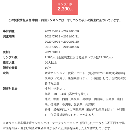
サンプル数
2,390
人
この賃貸情報店舗 中国・四国ランキングは、オリコンの以下の調査に基づいています。
事前調査
2021/04/09～2021/05/20
調査期間
2021/05/21～2021/05/31
2020/05/08～2020/05/25
2019/05/29～2019/06/06
更新日
2021/10/01
サンプル数
2,390人（全国調査における総サンプル数29,565人）
規定人数
50人以上
調査企業数
19社
定義
賃貸マンション・賃貸アパート・賃貸住宅の不動産賃貸情報を
取り扱っており、店舗展開（チェーン展開）している民間の賃
貸情報店舗
調査対象者
性別：指定なし
年齢：18～84歳（高校生を除く）
地域：中国・四国（鳥取県、島根県、岡山県、広島県、山口
県、徳島県、香川県、愛媛県、高知県）
条件：過去5年以内に不動産屋（街の不動産屋を除く）を利用
して住居賃貸契約をしたことがある人
※オリコン顧客満足度ランキングは、データクリーニング（回収したデータから不正回答や異
常値を排除）および調査対象者条件から外れた回答を除外した上で作成しています。