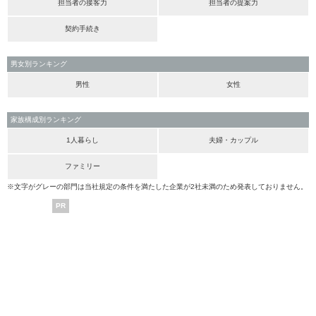
担当者の接客力
担当者の提案力
契約手続き
男女別ランキング
男性
女性
家族構成別ランキング
1人暮らし
夫婦・カップル
ファミリー
※文字がグレーの部門は当社規定の条件を満たした企業が2社未満のため発表しておりません。
PR