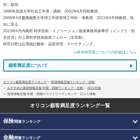
学）取得。
1996年筑波大学社会工学系・講師。2002年6月同助教授。
2008年4月慶應義塾大学理工学部管理工学科・准教授。2011年4月同教授、現
在に至る。
2023年4月内閣府 科学技術・イノベーション推進事務局参事官（インフラ・防
災担当）付上席科学技術政策フェロー（非常勤）
研究分野は応用統計解析、品質管理、マーケティング。
≫鈴木研究室についての詳細はこちら
顧客満足度について
オリコン顧客満足度ランキング
賃貸情報店舗ランキング・比較
おすすめの賃貸情報店舗 中国・四国ランキング・比較
2021年版
賃貸情報店舗 中国・四国のファミリーランキング・口コミ情報
オリコン顧客満足度
ランキング一覧
保険
関連ランキング
金融
関連ランキング