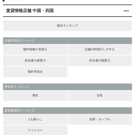
賃貸情報店舗 中国・四国
総合ランキング
評価項目別ランキング
物件情報の充実さ
店舗の利用のしやすさ
担当者の接客力
担当者の提案力
契約手続き
男女別ランキング
男性
女性
家族構成別ランキング
1人暮らし
夫婦・カップル
ファミリー