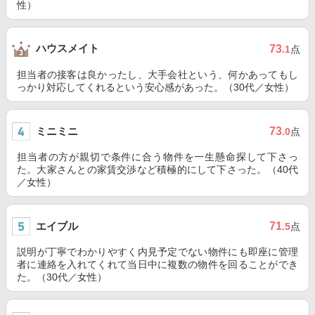
性）
ハウスメイト
73
.1
点
担当者の接客は良かったし、大手会社という、何かあってもし
っかり対応してくれるという安心感があった。（30代／女性）
ミニミニ
73
.0
点
担当者の方が親切で条件に合う物件を一生懸命探して下さっ
た。大家さんとの家賃交渉など積極的にして下さった。（40代
／女性）
エイブル
71
.5
点
説明が丁寧でわかりやすく内見予定でない物件にも即座に管理
者に連絡を入れてくれて当日中に複数の物件を回ることができ
た。（30代／女性）