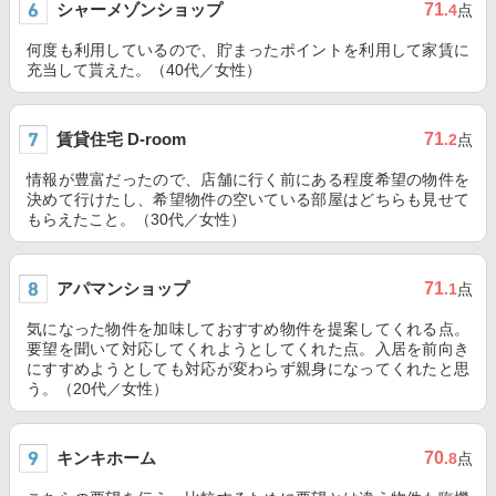
シャーメゾンショップ
71
.4
点
何度も利用しているので、貯まったポイントを利用して家賃に
充当して貰えた。（40代／女性）
賃貸住宅 D-room
71
.2
点
情報が豊富だったので、店舗に行く前にある程度希望の物件を
決めて行けたし、希望物件の空いている部屋はどちらも見せて
もらえたこと。（30代／女性）
アパマンショップ
71
.1
点
気になった物件を加味しておすすめ物件を提案してくれる点。
要望を聞いて対応してくれようとしてくれた点。入居を前向き
にすすめようとしても対応が変わらず親身になってくれたと思
う。（20代／女性）
キンキホーム
70
.8
点