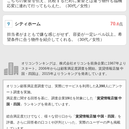
こちらの要望を伝え、比較するために要望とは違う物件も臨機
応変に連れて行ってもらえた。（30代／女性）
シティホーム
70
.8
点
担当者がまともで嫌な感じがせず、容姿が一定レベル以上。希
望条件に合う物件を紹介してくれる。（30代／女性）
オリコンランキングは、株式会社オリコンを前身企業に1967年より
スタート。2006年からは顧客満足度調査を開始。賃貸情報店舗 中
国・四国は、2015年よりランキングを発表しています。
オリコン顧客満足度調査では、実際にサービスを利用した
2,390
人にアンケ
ート調査を実施。
満足度に関する回答を基に、調査企業
19
社を対象にした「
賃貸情報店舗 中
国・四国
」ランキングを発表しています。
総合満足度だけでなく、様々な切り口から「
賃貸情報店舗 中国・四国
」を
評価。さらに回答者の口コミや評判といった、実際のユーザーの声も掲載
しています。