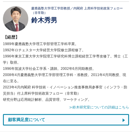
慶應義塾大学理工学部教授／内閣府 上席科学技術政策フェロー
（非常勤）
鈴木秀男
【経歴】
1989年慶應義塾大学理工学部管理工学科卒業。
1992年ロチェスター大学経営大学院修士課程修了。
1996年東京工業大学大学院理工学研究科博士課程経営工学専攻修了。博士（工
学）取得。
1996年筑波大学社会工学系・講師。2002年6月同助教授。
2008年4月慶應義塾大学理工学部管理工学科・准教授。2011年4月同教授、現
在に至る。
2023年4月内閣府 科学技術・イノベーション推進事務局参事官（インフラ・防
災担当）付上席科学技術政策フェロー（非常勤）
研究分野は応用統計解析、品質管理、マーケティング。
≫鈴木研究室についての詳細はこちら
顧客満足度について