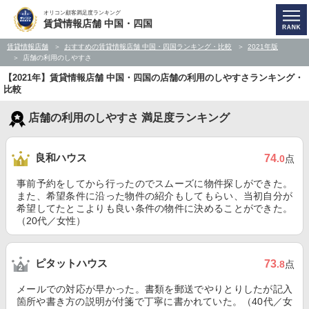
オリコン顧客満足度ランキング
賃貸情報店舗 中国・四国
賃貸情報店舗
おすすめの賃貸情報店舗 中国・四国ランキング・比較
2021年版
店舗の利用のしやすさ
【2021年】賃貸情報店舗 中国・四国の店舗の利用のしやすさランキング・
比較
店舗の利用のしやすさ 満足度ランキング
良和ハウス
74
.0
点
事前予約をしてから行ったのでスムーズに物件探しができた。
また、希望条件に沿った物件の紹介もしてもらい、当初自分が
希望してたとこよりも良い条件の物件に決めることができた。
（20代／女性）
ピタットハウス
73
.8
点
メールでの対応が早かった。書類を郵送でやりとりしたが記入
箇所や書き方の説明が付箋で丁寧に書かれていた。（40代／女