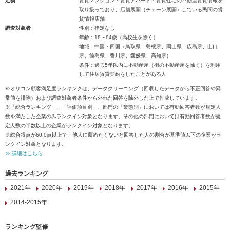
定義
賃貸マンション・賃貸アパート・賃貸住宅の不動産賃貸情報を
取り扱っており、店舗展開（チェーン展開）している民間の賃
貸情報店舗
調査対象者
性別：指定なし
年齢：18～84歳（高校生を除く）
地域：中国・四国（鳥取県、島根県、岡山県、広島県、山口
県、徳島県、香川県、愛媛県、高知県）
条件：過去5年以内に不動産屋（街の不動産屋を除く）を利用
して住居賃貸契約をしたことがある人
※オリコン顧客満足度ランキングは、データクリーニング（回収したデータから不正回答や異
常値を排除）および調査対象者条件から外れた回答を除外した上で作成しています。
※「総合ランキング」、「評価項目別」、部門の「業態別」においては有効回答者数が規定人
数を満たした企業のみランクイン対象となります。その他の部門においては有効回答者数が規
定人数の半数以上の企業がランクイン対象となります。
※総合得点が60.0点以上で、他人に薦めたくないと回答した人の割合が基準値以下の企業がラ
ンクイン対象となります。
≫ 詳細はこちら
過去ランキング
2021年
2020年
2019年
2018年
2017年
2016年
2015年
2014-2015年
ランキング監修