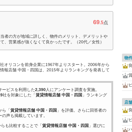
69
.5
点
担当者の方が地域に詳しく、物件のメリット、デメリットや
て、営業感が強くなくて良かったです。（20代／女性）
物
オリコンを前身企業に1967年よりスタート。2006年から
情報店舗 中国・四国は、2015年よりランキングを発表して
賃
サービスを利用した
2,390
人にアンケート調査を実施。
19
社を対象にした「
賃貸情報店舗 中国・四国
」ランキング
店
から「
賃貸情報店舗 中国・四国
」を評価。さらに回答者の
ーの声も掲載しています。
からも比較することで「
賃貸情報店舗 中国・四国
」選びに