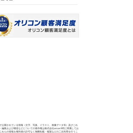
で公開されている情報（文字、写真、イラスト、画像データ等）及びこれ
・編集および構造などについての著作権は株式会社oricon MEに帰属してお
これらの情報を権利者の許可なく無断転載・複製などの二次利用を行うこ