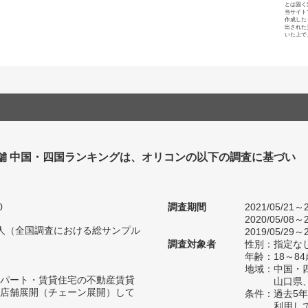
とは固く
当サイト
作成した
出された
いた上で
舗 中国・四国ランキングは、オリコンの以下の調査に基づい
0
調査期間
2021/05/21～2
2020/05/08～2
90人（全国調査における総サンプル
2019/05/29～2
調査対象者
性別：指定な
年齢：18～8
地域：中国・
パート・賃貸住宅の不動産賃貸
山口県
店舗展開（チェーン展開）して
条件：過去5
利用し