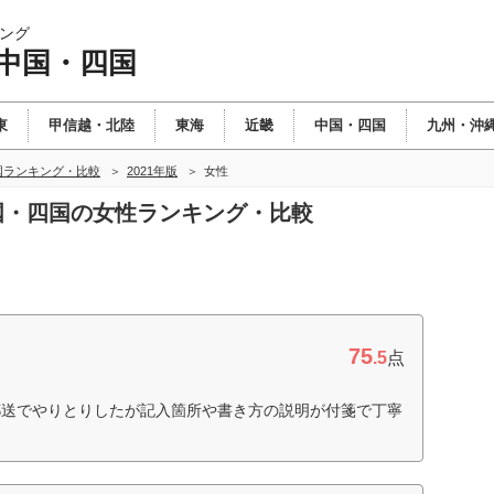
ング
 中国・四国
東
甲信越・北陸
東海
近畿
中国・四国
九州・沖
国ランキング・比較
2021年版
女性
中国・四国の女性ランキング・比較
75
.5
点
郵送でやりとりしたが記入箇所や書き方の説明が付箋で丁寧