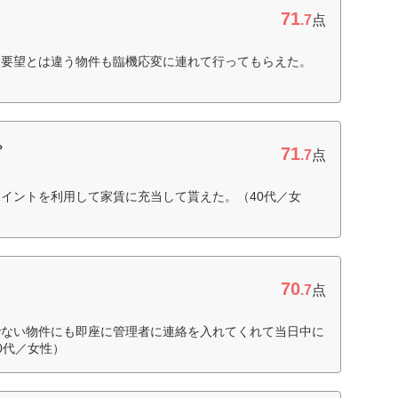
71
.7
点
に要望とは違う物件も臨機応変に連れて行ってもらえた。
71
プ
.7
点
イントを利用して家賃に充当して貰えた。（40代／女
70
.7
点
でない物件にも即座に管理者に連絡を入れてくれて当日中に
0代／女性）