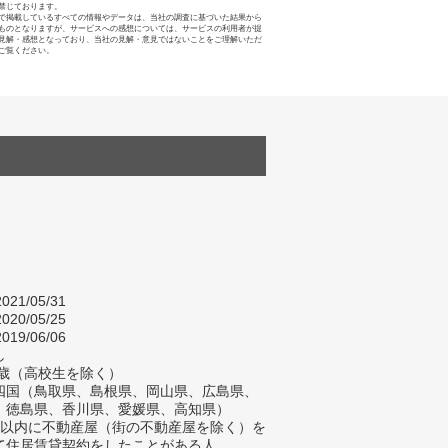
禁じております。
で掲載しているすべての情報やデータは、当社の調査に基づいた結果から
ものとなりますが、サービスへの感想については、サービスの利用者が提
見解・感想となっており、当社の見解・意見ではないことをご理解いただ
ご覧ください。
021/05/31
020/05/25
019/06/06
し
4歳（高校生を除く）
四国（鳥取県、島根県、岡山県、広島県、
、徳島県、香川県、愛媛県、高知県）
年以内に不動産屋（街の不動産屋を除く）を
て住居賃貸契約をしたことがある人