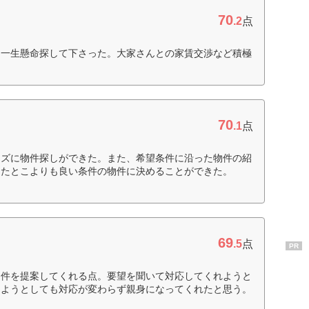
70
.2
点
を一生懸命探して下さった。大家さんとの家賃交渉など積極
70
.1
点
ーズに物件探しができた。また、希望条件に沿った物件の紹
てたとこよりも良い条件の物件に決めることができた。
69
.5
点
PR
物件を提案してくれる点。要望を聞いて対応してくれようと
めようとしても対応が変わらず親身になってくれたと思う。