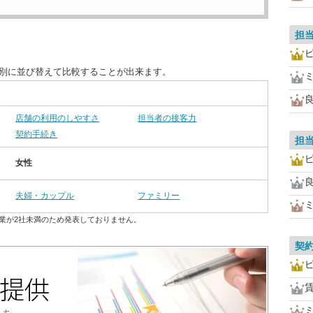
担
目別に並び替えて比較することが出来ます。
店舗の利用のしやすさ
担当者の接客力
契約手続き
担
女性
夫婦・カップル
ファミリー
業が2社未満のため発表しておりません。
契
賃