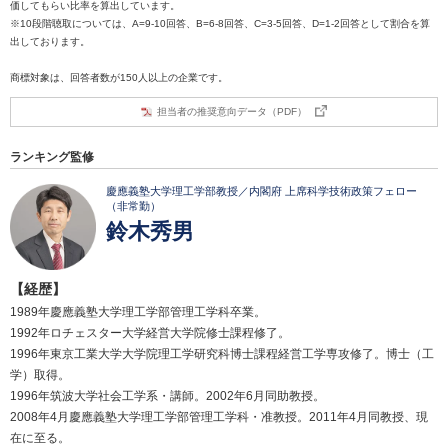
価してもらい比率を算出しています。
※10段階聴取については、A=9-10回答、B=6-8回答、C=3-5回答、D=1-2回答として割合を算
出しております。
商標対象は、回答者数が150人以上の企業です。
担当者の推奨意向データ（PDF）
ランキング監修
慶應義塾大学理工学部教授／内閣府 上席科学技術政策フェロー
（非常勤）
鈴木秀男
【経歴】
1989年慶應義塾大学理工学部管理工学科卒業。
1992年ロチェスター大学経営大学院修士課程修了。
1996年東京工業大学大学院理工学研究科博士課程経営工学専攻修了。博士（工
学）取得。
1996年筑波大学社会工学系・講師。2002年6月同助教授。
2008年4月慶應義塾大学理工学部管理工学科・准教授。2011年4月同教授、現
在に至る。