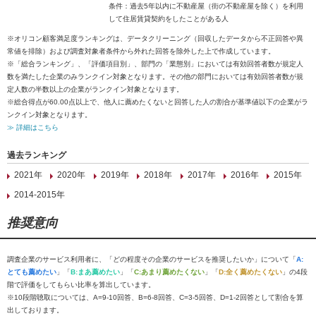
条件：過去5年以内に不動産屋（街の不動産屋を除く）を利用
して住居賃貸契約をしたことがある人
※オリコン顧客満足度ランキングは、データクリーニング（回収したデータから不正回答や異
常値を排除）および調査対象者条件から外れた回答を除外した上で作成しています。
※「総合ランキング」、「評価項目別」、部門の「業態別」においては有効回答者数が規定人
数を満たした企業のみランクイン対象となります。その他の部門においては有効回答者数が規
定人数の半数以上の企業がランクイン対象となります。
※総合得点が60.00点以上で、他人に薦めたくないと回答した人の割合が基準値以下の企業がラ
ンクイン対象となります。
≫ 詳細はこちら
過去ランキング
2021年
2020年
2019年
2018年
2017年
2016年
2015年
2014-2015年
推奨意向
調査企業のサービス利用者に、「どの程度その企業のサービスを推奨したいか」について「
A:
とても薦めたい
」「
B:まあ薦めたい
」「
C:あまり薦めたくない
」「
D:全く薦めたくない
」の4段
階で評価をしてもらい比率を算出しています。
※10段階聴取については、A=9-10回答、B=6-8回答、C=3-5回答、D=1-2回答として割合を算
出しております。