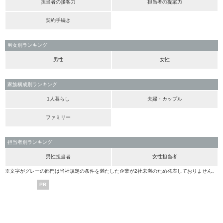
担当者の接客力
担当者の提案力
契約手続き
男女別ランキング
男性
女性
家族構成別ランキング
1人暮らし
夫婦・カップル
ファミリー
担当者別ランキング
男性担当者
女性担当者
※文字がグレーの部門は当社規定の条件を満たした企業が2社未満のため発表しておりません。
PR