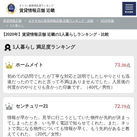
オリコン顧客満足度ランキング
賃貸情報店舗 近畿
賃貸情報店舗
おすすめの賃貸情報店舗 近畿ランキング・比較
2020年版
1人暮らし
【2020年】賃貸情報店舗 近畿の1人暮らしランキング・比較
1人暮らし 満足度ランキング
ホームメイト
73
.36
点
初めての訪問でしたが丁寧な対応と説明でしたしやりとりも迅
速だったのでこれと言って不満はありませんでした。入居後の
何度かのやりとりも良かった印象です。（40代／男性）
センチュリー21
72
.79
点
情報が早かった。見学に行こうとしていた物件が先約が決まっ
てしまったとき、いち早く電話で知らせてくれた。また、ネッ
トで気になる物件についても情報が早く、もう先約があると教
えてくれた。（20代／女性）