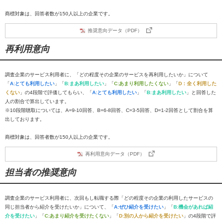
商標対象は、回答者数が150人以上の企業です。
推奨意向データ（PDF）
再利用意向
調査企業のサービス利用者に、「どの程度その企業のサービスを再利用したいか」について
「
A:とても利用したい
」「
B:まあ利用したい
」「
C:あまり利用したくない
」「
D：全く利用した
くない
」の4段階で評価してもらい、「
A:とても利用したい
」「
B:まあ利用したい
」と回答した
人の割合で算出しています。
※10段階聴取については、A=9-10回答、B=6-8回答、C=3-5回答、D=1-2回答として割合を算
出しております。
商標対象は、回答者数が150人以上の企業です。
再利用意向データ（PDF）
担当者の推奨意向
調査企業のサービス利用者に、次回もし転職する際「どの程度その企業の利用したサービスの
同じ担当者から紹介を受けたいか」について、「
A:ぜひ紹介を受けたい
」「
B:機会があれば紹
介を受けたい
」「
C:あまり紹介を受けたくない
」「
D:別の人から紹介を受けたい
」の4段階で評