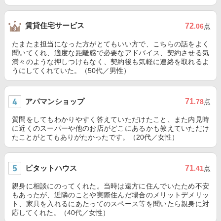
賃貸住宅サービス
72
.06
点
たまたま担当になった方がとてもいい方で、こちらの話をよく
聞いてくれ、適度な距離感で必要なアドバイス、契約させる気
満々のような押しつけもなく、契約後も気軽に連絡を取れるよ
うにしてくれていた。（50代／男性）
アパマンショップ
71
.78
点
質問をしてもわかりやすく答えていただけたこと、また内見時
に近くのスーパーや他のお店がどこにあるかも教えていただけ
たことがとてもありがたかったです。（20代／女性）
ピタットハウス
71
.41
点
親身に相談にのってくれた。当時は遠方に住んでいたため不安
もあったが、近隣のことや実際住んだ場合のメリットデメリッ
ト、家具を入れるにあたってのスペース等を聞いたら親身に対
応してくれた。（40代／女性）