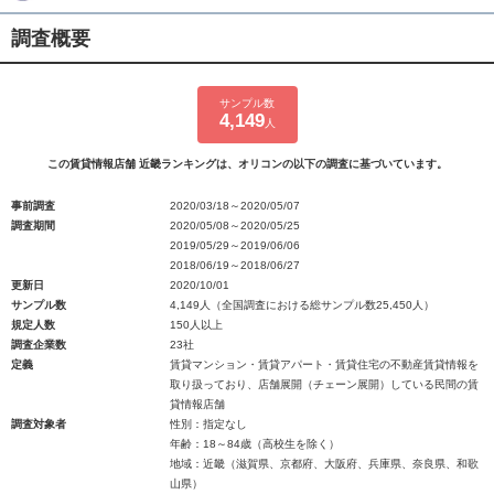
調査概要
サンプル数
4,149
人
この賃貸情報店舗 近畿ランキングは、オリコンの以下の調査に基づいています。
事前調査
2020/03/18～2020/05/07
調査期間
2020/05/08～2020/05/25
2019/05/29～2019/06/06
2018/06/19～2018/06/27
更新日
2020/10/01
サンプル数
4,149人（全国調査における総サンプル数25,450人）
規定人数
150人以上
調査企業数
23社
定義
賃貸マンション・賃貸アパート・賃貸住宅の不動産賃貸情報を
取り扱っており、店舗展開（チェーン展開）している民間の賃
貸情報店舗
調査対象者
性別：指定なし
年齢：18～84歳（高校生を除く）
地域：近畿（滋賀県、京都府、大阪府、兵庫県、奈良県、和歌
山県）