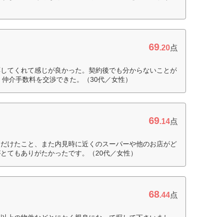
69
.20
点
応してくれて感じが良かった。契約後でも分からないことが
。仲介手数料を交渉できた。（30代／女性）
69
.14
点
ただけたこと、また内見時に近くのスーパーや他のお店がど
とてもありがたかったです。（20代／女性）
68
.44
点