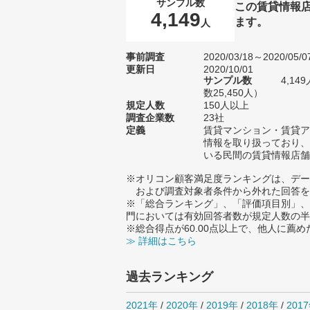
サンプル数
この賃貸情報
4,149
ます。
人
事前調査
2020/03/18～2020/05/0
更新日
2020/10/01
サンプル数
4,1
数25,450人）
規定人数
150人以上
調査企業数
23社
定義
賃貸マンション・賃貸ア
情報を取り扱っており、
いる民間の賃貸情報店舗
※オリコン顧客満足度ランキングは、デー
および調査対象者条件から外れた回答を
※「総合ランキング」、「評価項目別」、
門においては有効回答者数が規定人数の半
※総合得点が60.00点以上で、他人に
≫ 詳細はこちら
過去ランキング
2021年
/
2020年
/
2019年
/
2018年
/
201