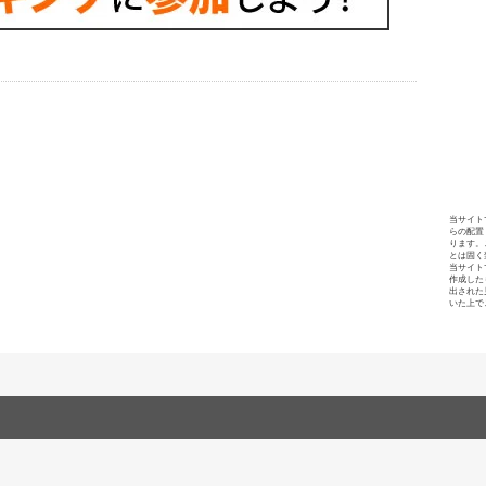
当サイト
らの配置
ります。
とは固く
当サイト
作成した
出された
いた上で