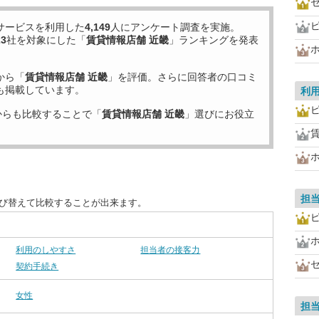
サービスを利用した
4,149
人にアンケート調査を実施。
23
社を対象にした「
賃貸情報店舗 近畿
」ランキングを発表
から「
賃貸情報店舗 近畿
」を評価。さらに回答者の口コミ
も掲載しています。
利
からも比較することで「
賃貸情報店舗 近畿
」選びにお役立
担
並び替えて比較することが出来ます。
利用のしやすさ
担当者の接客力
契約手続き
女性
担