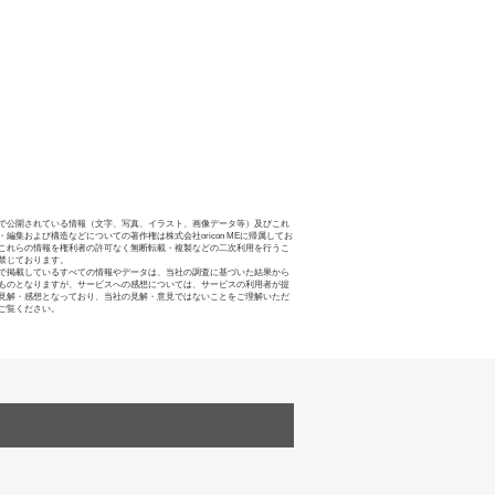
で公開されている情報（文字、写真、イラスト、画像データ等）及びこれ
・編集および構造などについての著作権は株式会社oricon MEに帰属してお
これらの情報を権利者の許可なく無断転載・複製などの二次利用を行うこ
禁じております。
で掲載しているすべての情報やデータは、当社の調査に基づいた結果から
ものとなりますが、サービスへの感想については、サービスの利用者が提
見解・感想となっており、当社の見解・意見ではないことをご理解いただ
ご覧ください。