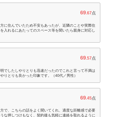
69
.67
点
遠方に住んでいたため不安もあったが、近隣のことや実際住
具を入れるにあたってのスペース等を聞いたら親身に対応し
69
.57
点
説明でしたしやりとりも迅速だったのでこれと言って不満は
やりとりも良かった印象です。（40代／男性）
69
.45
点
い方で、こちらの話をよく聞いてくれ、適度な距離感で必要
ような押しつけもなく、契約後も気軽に連絡を取れるように