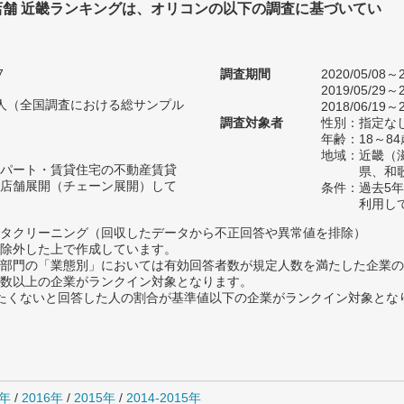
店舗 近畿ランキングは、オリコンの以下の調査に基づいてい
7
調査期間
2020/05/08～2
2019/05/29～2
49人（全国調査における総サンプル
2018/06/19～2
調査対象者
性別：指定な
年齢：18～8
地域：近畿（
パート・賃貸住宅の不動産賃貸
県、和
店舗展開（チェーン展開）して
条件：過去5
利用し
タクリーニング（回収したデータから不正回答や異常値を排除）
除外した上で作成しています。
部門の「業態別」においては有効回答者数が規定人数を満たした企業の
数以上の企業がランクイン対象となります。
薦めたくないと回答した人の割合が基準値以下の企業がランクイン対象とな
7年
/
2016年
/
2015年
/
2014-2015年