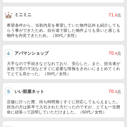
ミニミニ
71
.9
点
希望条件から、当初内見を希望していた物件以外も紹介しても
らう事ができたため。自分達で探した物件よりも良いと感じる
物件を内見できたため。（30代／女性）
アパマンショップ
70
.4
点
大手なので手続きなどなれており、安心した。また、担当者が
女性で窓の寸法などすぐに必要な情報をきれいにまとめてくれ
てとても良かった。（30代／女性）
いい部屋ネット
70
.3
点
店舗に行った際、待ち時間無くすぐに対応してもらえました。
担当の方は新卒で入社された方だったのですが、とても一生懸
命に頑張って説明していただけました。（50代／女性）