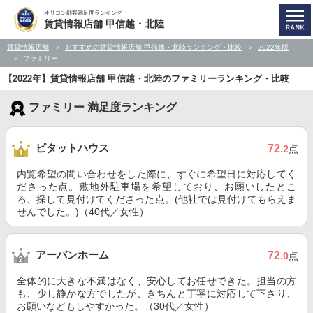
オリコン顧客満足度ランキング
賃貸情報店舗 甲信越・北陸
賃貸情報店舗
おすすめの賃貸情報店舗 甲信越・北陸ランキング・比較
2022年版
ファミリー
【2022年】賃貸情報店舗 甲信越・北陸のファミリーランキング・比較
ファミリー 満足度ランキング
ピタットハウス
72
.2
点
内覧希望の問い合わせをした際に、すぐに希望日に対応してく
ださった点。敷地外駐車場を希望しており、お願いしたとこ
ろ、探して見付けてくださった点。(他社では見付けてもらえま
せんでした。)（40代／女性）
アーバンホーム
72
.0
点
全体的に大きな不満はなく、安心してお任せできた。担当の方
も、少し静かな方でしたが、きちんと丁寧に対応して下さり、
お願いなどもしやすかった。（30代／女性）