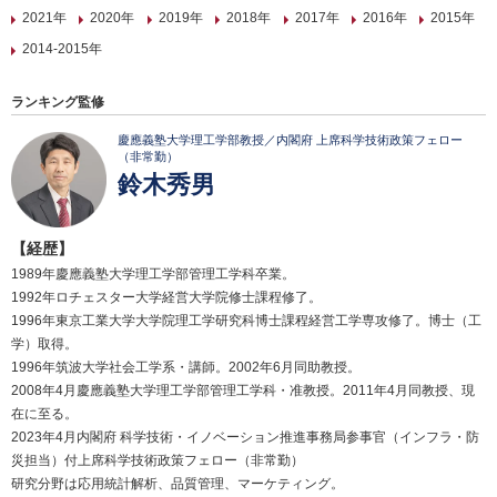
2021年
2020年
2019年
2018年
2017年
2016年
2015年
2014-2015年
ランキング監修
慶應義塾大学理工学部教授／内閣府 上席科学技術政策フェロー
（非常勤）
鈴木秀男
【経歴】
1989年慶應義塾大学理工学部管理工学科卒業。
1992年ロチェスター大学経営大学院修士課程修了。
1996年東京工業大学大学院理工学研究科博士課程経営工学専攻修了。博士（工
学）取得。
1996年筑波大学社会工学系・講師。2002年6月同助教授。
2008年4月慶應義塾大学理工学部管理工学科・准教授。2011年4月同教授、現
在に至る。
2023年4月内閣府 科学技術・イノベーション推進事務局参事官（インフラ・防
災担当）付上席科学技術政策フェロー（非常勤）
研究分野は応用統計解析、品質管理、マーケティング。