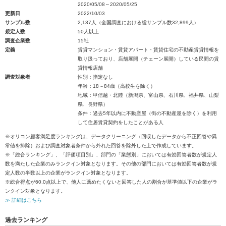
2020/05/08～2020/05/25
更新日
2022/10/03
サンプル数
2,137人（全国調査における総サンプル数32,899人）
規定人数
50人以上
調査企業数
15社
定義
賃貸マンション・賃貸アパート・賃貸住宅の不動産賃貸情報を
取り扱っており、店舗展開（チェーン展開）している民間の賃
貸情報店舗
調査対象者
性別：指定なし
年齢：18～84歳（高校生を除く）
地域：甲信越・北陸（新潟県、富山県、石川県、福井県、山梨
県、長野県）
条件：過去5年以内に不動産屋（街の不動産屋を除く）を利用
して住居賃貸契約をしたことがある人
※オリコン顧客満足度ランキングは、データクリーニング（回収したデータから不正回答や異
常値を排除）および調査対象者条件から外れた回答を除外した上で作成しています。
※「総合ランキング」、「評価項目別」、部門の「業態別」においては有効回答者数が規定人
数を満たした企業のみランクイン対象となります。その他の部門においては有効回答者数が規
定人数の半数以上の企業がランクイン対象となります。
※総合得点が60.0点以上で、他人に薦めたくないと回答した人の割合が基準値以下の企業がラ
ンクイン対象となります。
≫ 詳細はこちら
過去ランキング