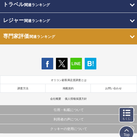
トラベル
関連ランキング
レジャー
関連ランキング
専門家評価
関連ランキング
オリコン顧客満足度調査とは
調査方法
掲載規約
お問い合わせ
会社概要
個人情報保護方針
引用・転載について
もくじ
利用者の声について
当サイトで公開されている情報（文字、写真、イラスト、画像データ等）及びこれらの配置・
編集および構造などについての著作権は株式会社oricon MEに帰属しております。
クッキーの使用について
当サイトに掲載している内容はすべてサービスの利用者が提出された見解・感想です。
これらの情報を権利者の許可なく無断転載・複製などの二次利用を行うことは固く禁じており
Top
弊社が内容について正確性を含め一切保証するものではありません。
ます。