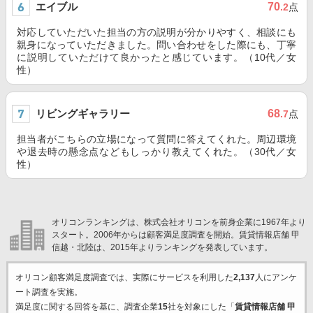
エイブル
70
.2
点
対応していただいた担当の方の説明が分かりやすく、相談にも
親身になっていただきました。問い合わせをした際にも、丁寧
に説明していただけて良かったと感じています。（10代／女
性）
リビングギャラリー
68
.7
点
担当者がこちらの立場になって質問に答えてくれた。周辺環境
や退去時の懸念点などもしっかり教えてくれた。（30代／女
性）
オリコンランキングは、株式会社オリコンを前身企業に1967年より
スタート。2006年からは顧客満足度調査を開始。賃貸情報店舗 甲
信越・北陸は、2015年よりランキングを発表しています。
オリコン顧客満足度調査では、実際にサービスを利用した
2,137
人にアンケ
ート調査を実施。
満足度に関する回答を基に、調査企業
15
社を対象にした「
賃貸情報店舗 甲