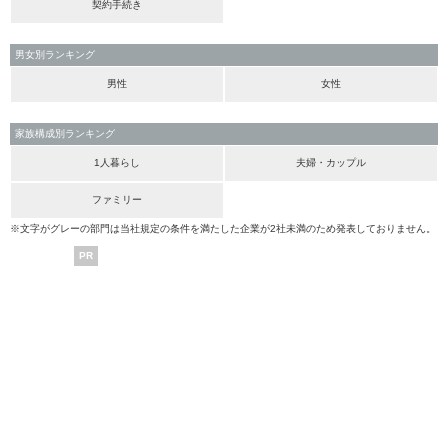
契約手続き
男女別ランキング
男性
女性
家族構成別ランキング
1人暮らし
夫婦・カップル
ファミリー
※文字がグレーの部門は当社規定の条件を満たした企業が2社未満のため発表しておりません。
PR