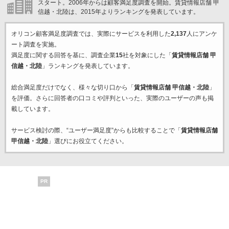
スタート。2006年からは顧客満足度調査を開始。賃貸情報店舗 甲
信越・北陸は、2015年よりランキングを発表しています。
オリコン顧客満足度調査では、実際にサービスを利用した
2,137
人にアンケ
ート調査を実施。
満足度に関する回答を基に、調査企業
15
社を対象にした「
賃貸情報店舗 甲
信越・北陸
」ランキングを発表しています。
総合満足度だけでなく、様々な切り口から「
賃貸情報店舗 甲信越・北陸
」
を評価。さらに回答者の口コミや評判といった、実際のユーザーの声も掲
載しています。
サービス検討の際、“ユーザー満足度”からも比較することで「
賃貸情報店舗
甲信越・北陸
」選びにお役立てください。
PR