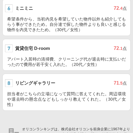
ミニミニ
72
.4
点
希望条件から、当初内見を希望していた物件以外も紹介しても
らう事ができたため。自分達で探した物件よりも良いと感じる
物件を内見できたため。（30代／女性）
賃貸住宅 D-room
72
.1
点
アパート入居時の清掃費、クリーニング代が退去時に支払いだ
ったので費用が若干安く入れた。（20代／女性）
リビングギャラリー
71
.5
点
担当者がこちらの立場になって質問に答えてくれた。周辺環境
や退去時の懸念点などもしっかり教えてくれた。（30代／女
性）
オリコンランキングは、株式会社オリコンを前身企業に1967年より