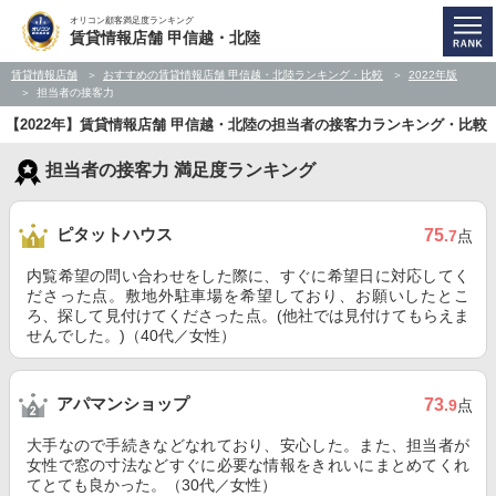
オリコン顧客満足度ランキング
賃貸情報店舗 甲信越・北陸
賃貸情報店舗
おすすめの賃貸情報店舗 甲信越・北陸ランキング・比較
2022年版
担当者の接客力
【2022年】賃貸情報店舗 甲信越・北陸の担当者の接客力ランキング・比較
担当者の接客力 満足度ランキング
ピタットハウス
75
.7
点
内覧希望の問い合わせをした際に、すぐに希望日に対応してく
ださった点。敷地外駐車場を希望しており、お願いしたとこ
ろ、探して見付けてくださった点。(他社では見付けてもらえま
せんでした。)（40代／女性）
アパマンショップ
73
.9
点
大手なので手続きなどなれており、安心した。また、担当者が
女性で窓の寸法などすぐに必要な情報をきれいにまとめてくれ
てとても良かった。（30代／女性）