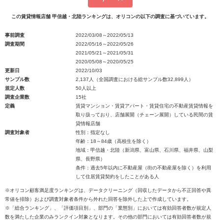
この賃貸情報店舗 甲信越・北陸ランキングは、オリコンの以下の調査に基づいています。
事前調査
2022/03/08～2022/05/13
調査期間
2022/05/16～2022/05/26
2021/05/21～2021/05/31
2020/05/08～2020/05/25
更新日
2022/10/03
サンプル数
2,137人（全国調査における総サンプル数32,899人）
規定人数
50人以上
調査企業数
15社
定義
賃貸マンション・賃貸アパート・賃貸住宅の不動産賃貸情報を
取り扱っており、店舗展開（チェーン展開）している民間の賃
貸情報店舗
調査対象者
性別：指定なし
年齢：18～84歳（高校生を除く）
地域：甲信越・北陸（新潟県、富山県、石川県、福井県、山梨
県、長野県）
条件：過去5年以内に不動産屋（街の不動産屋を除く）を利用
して住居賃貸契約をしたことがある人
※オリコン顧客満足度ランキングは、データクリーニング（回収したデータから不正回答や異
常値を排除）および調査対象者条件から外れた回答を除外した上で作成しています。
※「総合ランキング」、「評価項目別」、部門の「業態別」においては有効回答者数が規定人
数を満たした企業のみランクイン対象となります。その他の部門においては有効回答者数が規