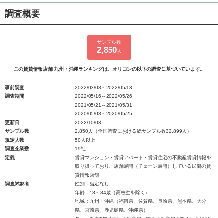
調査概要
サンプル数
2,850
人
この賃貸情報店舗 九州・沖縄ランキングは、オリコンの以下の調査に基づいています。
事前調査
2022/03/08～2022/05/13
調査期間
2022/05/16～2022/05/26
2021/05/21～2021/05/31
2020/05/08～2020/05/25
更新日
2022/10/03
サンプル数
2,850人（全国調査における総サンプル数32,899人）
規定人数
50人以上
調査企業数
19社
定義
賃貸マンション・賃貸アパート・賃貸住宅の不動産賃貸情報を
取り扱っており、店舗展開（チェーン展開）している民間の賃
貸情報店舗
調査対象者
性別：指定なし
年齢：18～84歳（高校生を除く）
地域：九州・沖縄（福岡県、佐賀県、長崎県、熊本県、大分
県、宮崎県、鹿児島県、沖縄県）