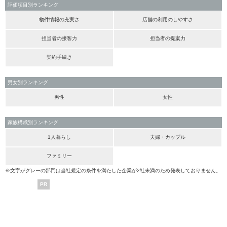
評価項目別ランキング
物件情報の充実さ
店舗の利用のしやすさ
担当者の接客力
担当者の提案力
契約手続き
男女別ランキング
男性
女性
家族構成別ランキング
1人暮らし
夫婦・カップル
ファミリー
※文字がグレーの部門は当社規定の条件を満たした企業が2社未満のため発表しておりません。
PR