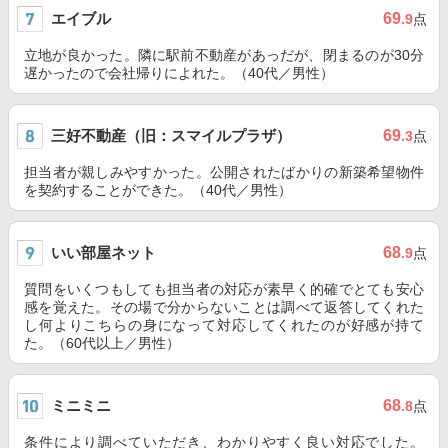
エイブル
69
.9
点
立地が良かった。隣に駅前不動産があっだが、閉まるのが30分
遅かったので会社帰りによれた。（40代／男性）
三好不動産（旧：スマイルプラザ）
69
.3
点
担当者が親しみやすかった。公開されたばかりの新築希望物件
を契約することができた。（40代／男性）
いい部屋ネット
68
.9
点
質問をいくつもしても担当者の対応が素早く的確でとても安心
感を覚えた。その場で分からないことは調べて返答してくれた
し何よりこちらの身になって対応してくれたのが好感が持て
た。（60代以上／男性）
ミニミニ
68
.8
点
条件により調べていただき、わかりやすく良い対応でした。