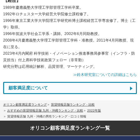
【経歴】
1989年慶應義塾大学理工学部管理工学科卒業。
1992年ロチェスター大学経営大学院修士課程修了。
1996年東京工業大学大学院理工学研究科博士課程経営工学専攻修了。博士（工
学）取得。
1996年筑波大学社会工学系・講師。2002年6月同助教授。
2008年4月慶應義塾大学理工学部管理工学科・准教授。2011年4月同教授、現
在に至る。
2023年4月内閣府 科学技術・イノベーション推進事務局参事官（インフラ・防
災担当）付上席科学技術政策フェロー（非常勤）
研究分野は応用統計解析、品質管理、マーケティング。
≫鈴木研究室についての詳細はこちら
顧客満足度について
オリコン顧客満足度ランキング
賃貸情報店舗ランキング・比較
おすすめの賃貸情報店舗 九州・沖縄ランキング・比較
2022年版
賃貸情報店舗 九州・沖縄の男性ランキング・口コミ情報
オリコン顧客満足度
ランキング一覧