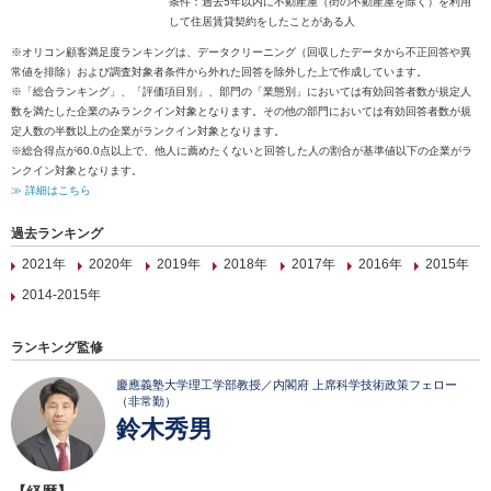
条件：過去5年以内に不動産屋（街の不動産屋を除く）を利用
して住居賃貸契約をしたことがある人
※オリコン顧客満足度ランキングは、データクリーニング（回収したデータから不正回答や異
常値を排除）および調査対象者条件から外れた回答を除外した上で作成しています。
※「総合ランキング」、「評価項目別」、部門の「業態別」においては有効回答者数が規定人
数を満たした企業のみランクイン対象となります。その他の部門においては有効回答者数が規
定人数の半数以上の企業がランクイン対象となります。
※総合得点が60.0点以上で、他人に薦めたくないと回答した人の割合が基準値以下の企業がラ
ンクイン対象となります。
≫ 詳細はこちら
過去ランキング
2021年
2020年
2019年
2018年
2017年
2016年
2015年
2014-2015年
ランキング監修
慶應義塾大学理工学部教授／内閣府 上席科学技術政策フェロー
（非常勤）
鈴木秀男