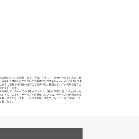
で公開されている情報（文字、写真、イラスト、画像データ等）及びこれ
・編集および構造などについての著作権は株式会社oricon MEに帰属してお
これらの情報を権利者の許可なく無断転載・複製などの二次利用を行うこ
禁じております。
で掲載しているすべての情報やデータは、当社の調査に基づいた結果から
ものとなりますが、サービスへの感想については、サービスの利用者が提
見解・感想となっており、当社の見解・意見ではないことをご理解いただ
ご覧ください。