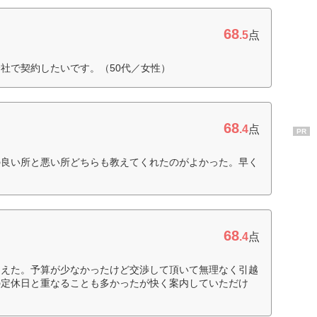
68
.5
点
社で契約したいです。（50代／女性）
68
.4
点
PR
の良い所と悪い所どちらも教えてくれたのがよかった。早く
68
.4
点
らえた。予算が少なかったけど交渉して頂いて無理なく引越
の定休日と重なることも多かったが快く案内していただけ