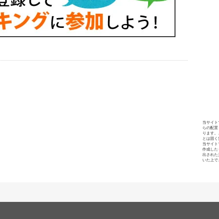
当サイト
らの配置
ります。
とは固く
当サイト
作成した
出された
いた上で