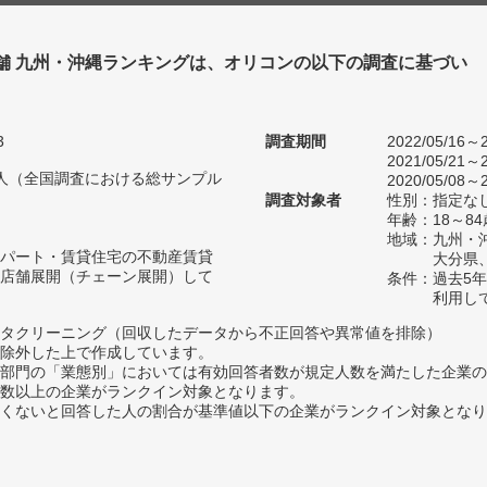
舗 九州・沖縄ランキングは、オリコンの以下の調査に基づい
3
調査期間
2022/05/16～2
2021/05/21～2
50人（全国調査における総サンプル
2020/05/08～2
調査対象者
性別：指定な
年齢：18～
地域：九州・
パート・賃貸住宅の不動産賃貸
大分県
店舗展開（チェーン展開）して
条件：過去5
利用し
タクリーニング（回収したデータから不正回答や異常値を排除）
除外した上で作成しています。
部門の「業態別」においては有効回答者数が規定人数を満たした企業の
数以上の企業がランクイン対象となります。
めたくないと回答した人の割合が基準値以下の企業がランクイン対象とな