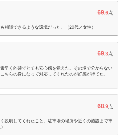
69
.6
点
も相談できるような環境だった。（20代／女性）
69
.3
点
が素早く的確でとても安心感を覚えた。その場で分からない
りこちらの身になって対応してくれたのが好感が持てた。
68
.9
点
すく説明してくれたこと。駐車場の場所や近くの施設まで車
性）