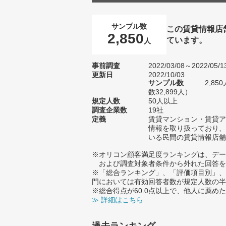
サンプル数
この賃貸情報店
2,850
ています。
人
事前調査
2022/03/08～2022/05/1
更新日
2022/10/03
サンプル数
2,8
数32,899人）
規定人数
50人以上
調査企業数
19社
定義
賃貸マンション・賃貸ア
情報を取り扱っており、
いる民間の賃貸情報店舗
※オリコン顧客満足度ランキングは、デー
および調査対象者条件から外れた回答を
※「総合ランキング」、「評価項目別」、
門においては有効回答者数が規定人数の半
※総合得点が60.0点以上で、他人に薦
≫ 詳細はこちら