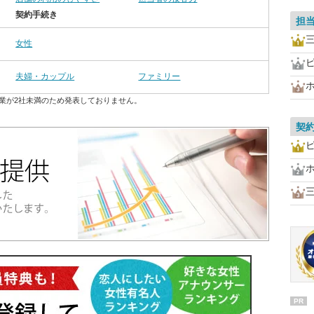
契約手続き
担
女性
夫婦・カップル
ファミリー
業が2社未満のため発表しておりません。
契
PR