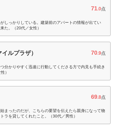
71
.0
点
ーがしっかりしている。建築前のアパートの情報が出てい
来た。（20代／女性）
70
マイルプラザ）
.9
点
かつ分かりやすく迅速に行動してくださる方で内見も手続き
女性）
69
.8
点
が始まったのだが、こちらの要望を伝えたら親身になって物
トラを貸してくれたこと。（30代／男性）