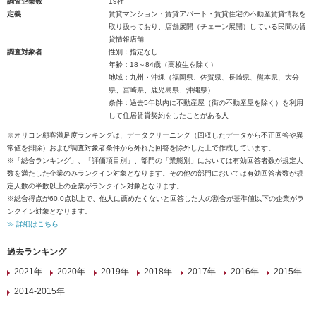
調査企業数
19社
定義
賃貸マンション・賃貸アパート・賃貸住宅の不動産賃貸情報を
取り扱っており、店舗展開（チェーン展開）している民間の賃
貸情報店舗
調査対象者
性別：指定なし
年齢：18～84歳（高校生を除く）
地域：九州・沖縄（福岡県、佐賀県、長崎県、熊本県、大分
県、宮崎県、鹿児島県、沖縄県）
条件：過去5年以内に不動産屋（街の不動産屋を除く）を利用
して住居賃貸契約をしたことがある人
※オリコン顧客満足度ランキングは、データクリーニング（回収したデータから不正回答や異
常値を排除）および調査対象者条件から外れた回答を除外した上で作成しています。
※「総合ランキング」、「評価項目別」、部門の「業態別」においては有効回答者数が規定人
数を満たした企業のみランクイン対象となります。その他の部門においては有効回答者数が規
定人数の半数以上の企業がランクイン対象となります。
※総合得点が60.0点以上で、他人に薦めたくないと回答した人の割合が基準値以下の企業がラ
ンクイン対象となります。
≫ 詳細はこちら
過去ランキング
2021年
2020年
2019年
2018年
2017年
2016年
2015年
2014-2015年