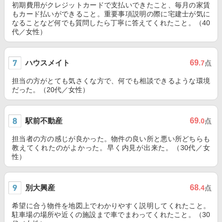
初期費用がクレジットカードで支払いできたこと、毎月の家賃
もカード払いができること。重要事項説明の際に宅建士が気に
なることなど何でも質問したら丁寧に答えてくれたこと。（40
代／女性）
ハウスメイト
69
.7
点
担当の方がとても気さくな方で、何でも相談できるような環境
だった。（20代／女性）
駅前不動産
69
.0
点
担当者の方の感じが良かった。物件の良い所と悪い所どちらも
教えてくれたのがよかった。早く内見が出来た。（30代／女
性）
別大興産
68
.4
点
希望に合う物件を地図上でわかりやすく説明してくれたこと。
駐車場の場所や近くの施設まで車でまわってくれたこと。（30