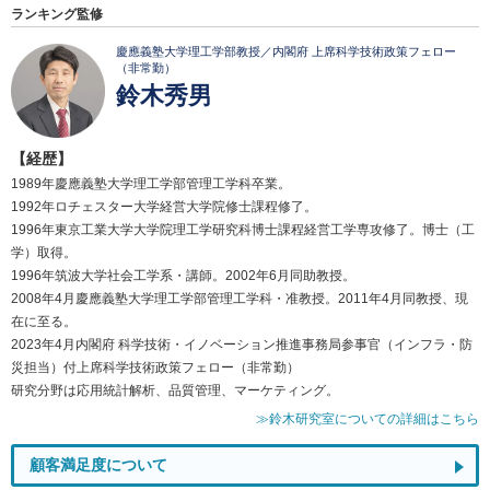
ランキング監修
慶應義塾大学理工学部教授／内閣府 上席科学技術政策フェロー
（非常勤）
鈴木秀男
【経歴】
1989年慶應義塾大学理工学部管理工学科卒業。
1992年ロチェスター大学経営大学院修士課程修了。
1996年東京工業大学大学院理工学研究科博士課程経営工学専攻修了。博士（工
学）取得。
1996年筑波大学社会工学系・講師。2002年6月同助教授。
2008年4月慶應義塾大学理工学部管理工学科・准教授。2011年4月同教授、現
在に至る。
2023年4月内閣府 科学技術・イノベーション推進事務局参事官（インフラ・防
災担当）付上席科学技術政策フェロー（非常勤）
研究分野は応用統計解析、品質管理、マーケティング。
≫鈴木研究室についての詳細はこちら
顧客満足度について