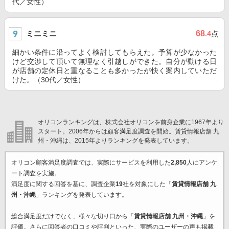
代／女性）
ミニミニ
68
.4
点
細かい条件に沿ってよく検討してもらえた。予算が少なかった
けど交渉して頂いて無理なく引越しができた。自分が動ける日
が店舗の定休日と重なることも多かったが快く案内していただ
けた。（30代／女性）
オリコンランキングは、株式会社オリコンを前身企業に1967年より
スタート。2006年からは顧客満足度調査を開始。賃貸情報店舗 九
州・沖縄は、2015年よりランキングを発表しています。
オリコン顧客満足度調査では、実際にサービスを利用した
2,850
人にアンケ
ート調査を実施。
満足度に関する回答を基に、調査企業
19
社を対象にした「
賃貸情報店舗 九
州・沖縄
」ランキングを発表しています。
総合満足度だけでなく、様々な切り口から「
賃貸情報店舗 九州・沖縄
」を
評価。さらに回答者の口コミや評判といった、実際のユーザーの声も掲載