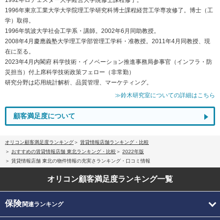
1996年東京工業大学大学院理工学研究科博士課程経営工学専攻修了。博士（工
学）取得。
1996年筑波大学社会工学系・講師。2002年6月同助教授。
2008年4月慶應義塾大学理工学部管理工学科・准教授。2011年4月同教授、現
在に至る。
2023年4月内閣府 科学技術・イノベーション推進事務局参事官（インフラ・防
災担当）付上席科学技術政策フェロー（非常勤）
研究分野は応用統計解析、品質管理、マーケティング。
≫鈴木研究室についての詳細はこちら
顧客満足度について
オリコン顧客満足度ランキング
賃貸情報店舗ランキング・比較
おすすめの賃貸情報店舗 東北ランキング・比較
2022年版
賃貸情報店舗 東北の物件情報の充実さランキング・口コミ情報
オリコン顧客満足度
ランキング一覧
保険
関連ランキング