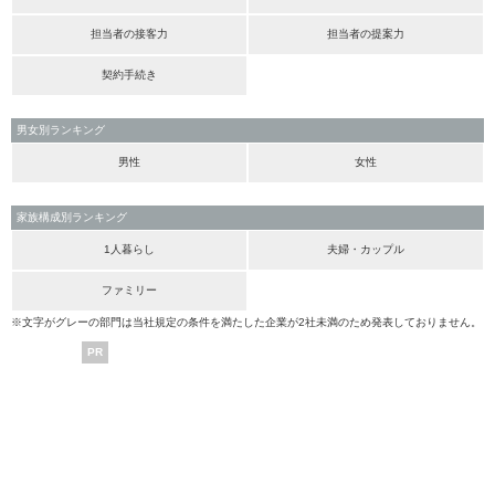
担当者の接客力
担当者の提案力
契約手続き
男女別ランキング
男性
女性
家族構成別ランキング
1人暮らし
夫婦・カップル
ファミリー
※文字がグレーの部門は当社規定の条件を満たした企業が2社未満のため発表しておりません。
PR