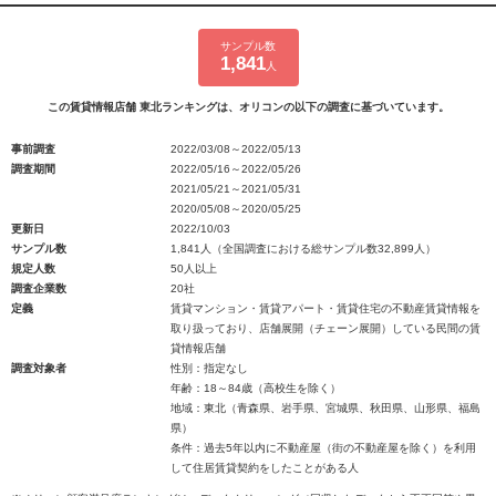
サンプル数
1,841
人
この賃貸情報店舗 東北ランキングは、オリコンの以下の調査に基づいています。
事前調査
2022/03/08～2022/05/13
調査期間
2022/05/16～2022/05/26
2021/05/21～2021/05/31
2020/05/08～2020/05/25
更新日
2022/10/03
サンプル数
1,841人（全国調査における総サンプル数32,899人）
規定人数
50人以上
調査企業数
20社
定義
賃貸マンション・賃貸アパート・賃貸住宅の不動産賃貸情報を
取り扱っており、店舗展開（チェーン展開）している民間の賃
貸情報店舗
調査対象者
性別：指定なし
年齢：18～84歳（高校生を除く）
地域：東北（青森県、岩手県、宮城県、秋田県、山形県、福島
県）
条件：過去5年以内に不動産屋（街の不動産屋を除く）を利用
して住居賃貸契約をしたことがある人