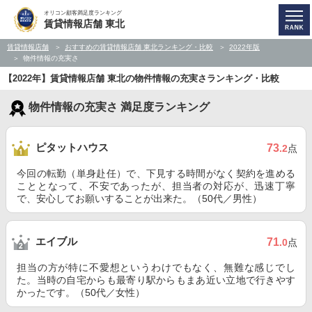
オリコン顧客満足度ランキング
賃貸情報店舗 東北
賃貸情報店舗
おすすめの賃貸情報店舗 東北ランキング・比較
2022年版
物件情報の充実さ
【2022年】賃貸情報店舗 東北の物件情報の充実さランキング・比較
物件情報の充実さ 満足度ランキング
ピタットハウス
73
.2
点
今回の転勤（単身赴任）で、下見する時間がなく契約を進める
こととなって、不安であったが、担当者の対応が、迅速丁寧
で、安心してお願いすることが出来た。（50代／男性）
エイブル
71
.0
点
担当の方が特に不愛想というわけでもなく、無難な感じでし
た。当時の自宅からも最寄り駅からもまあ近い立地で行きやす
かったです。（50代／女性）