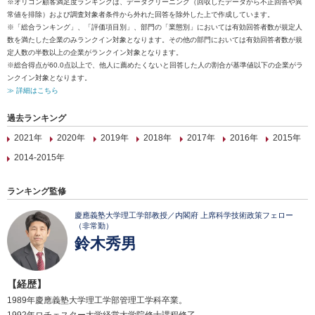
※オリコン顧客満足度ランキングは、データクリーニング（回収したデータから不正回答や異
常値を排除）および調査対象者条件から外れた回答を除外した上で作成しています。
※「総合ランキング」、「評価項目別」、部門の「業態別」においては有効回答者数が規定人
数を満たした企業のみランクイン対象となります。その他の部門においては有効回答者数が規
定人数の半数以上の企業がランクイン対象となります。
※総合得点が60.0点以上で、他人に薦めたくないと回答した人の割合が基準値以下の企業がラ
ンクイン対象となります。
≫ 詳細はこちら
過去ランキング
2021年
2020年
2019年
2018年
2017年
2016年
2015年
2014-2015年
ランキング監修
慶應義塾大学理工学部教授／内閣府 上席科学技術政策フェロー
（非常勤）
鈴木秀男
【経歴】
1989年慶應義塾大学理工学部管理工学科卒業。
1992年ロチェスター大学経営大学院修士課程修了。