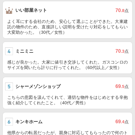
いい部屋ネット
70
.8
点
よく耳にする会社のため、安心して選ぶことができた。大東建
託の物件のため、直接詳しい説明を受けたり対応をしてもらい
大変助かった。（30代／女性）
ミニミニ
70
.3
点
感じが良かった。大家に値引き交渉してくれた。ガスコンロの
サイズを聞いたら計りに行ってくれた。（60代以上／女性）
シャーメゾンショップ
69
.5
点
こちらの意図を汲んでくれて、適切な物件をはじめとする辛抱
強く紹介してくれたこと。（40代／男性）
キンキホーム
69
.4
点
他県からの転居だったが、親身に対応してもらったので何のト