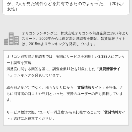
が、2人が見た物件などを共有できたのでよかった。（20代／
女性）
オリコンランキングは、株式会社オリコンを前身企業に1967年より
スタート。2006年からは顧客満足度調査を開始。賃貸情報サイト
は、2015年よりランキングを発表しています。
オリコン顧客満足度調査では、実際にサービスを利用した
3,388
人にアンケ
ート調査を実施。
満足度に関する回答を基に、調査企業
11
社を対象にした「
賃貸情報サイ
ト
」ランキングを発表しています。
総合満足度だけでなく、様々な切り口から「
賃貸情報サイト
」を評価。さ
らに回答者の口コミや評判といった、実際のユーザーの声も掲載していま
す。
サービス検討の際、“ユーザー満足度”からも比較することで「
賃貸情報サイ
ト
」選びにお役立てください。