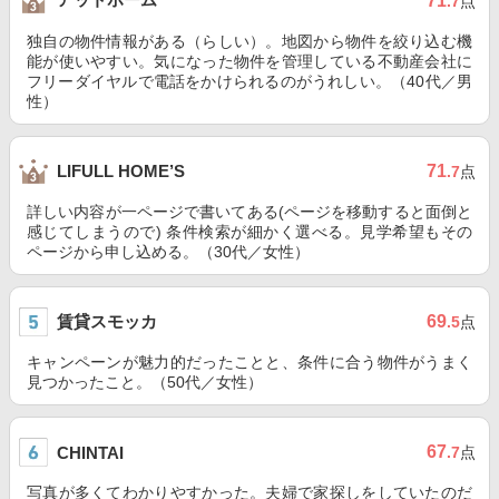
71
.7
点
独自の物件情報がある（らしい）。地図から物件を絞り込む機
能が使いやすい。気になった物件を管理している不動産会社に
フリーダイヤルで電話をかけられるのがうれしい。（40代／男
性）
71
LIFULL HOME’S
.7
点
詳しい内容が一ページで書いてある(ページを移動すると面倒と
感じてしまうので) 条件検索が細かく選べる。見学希望もその
ページから申し込める。（30代／女性）
賃貸スモッカ
69
.5
点
キャンペーンが魅力的だったことと、条件に合う物件がうまく
見つかったこと。（50代／女性）
67
CHINTAI
.7
点
写真が多くてわかりやすかった。夫婦で家探しをしていたのだ