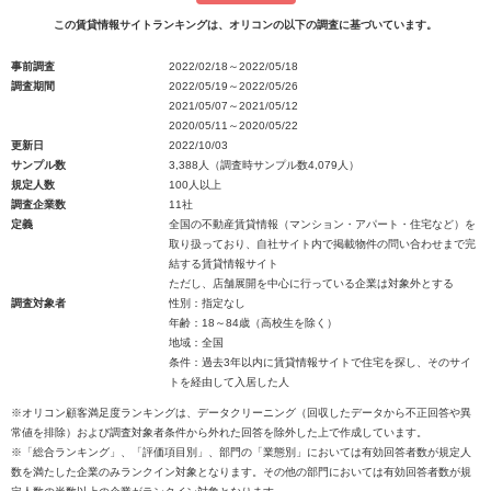
この賃貸情報サイトランキングは、オリコンの以下の調査に基づいています。
事前調査
2022/02/18～2022/05/18
調査期間
2022/05/19～2022/05/26
2021/05/07～2021/05/12
2020/05/11～2020/05/22
更新日
2022/10/03
サンプル数
3,388人（調査時サンプル数4,079人）
規定人数
100人以上
調査企業数
11社
定義
全国の不動産賃貸情報（マンション・アパート・住宅など）を
取り扱っており、自社サイト内で掲載物件の問い合わせまで完
結する賃貸情報サイト
ただし、店舗展開を中心に行っている企業は対象外とする
調査対象者
性別：指定なし
年齢：18～84歳（高校生を除く）
地域：全国
条件：過去3年以内に賃貸情報サイトで住宅を探し、そのサイ
トを経由して入居した人
※オリコン顧客満足度ランキングは、データクリーニング（回収したデータから不正回答や異
常値を排除）および調査対象者条件から外れた回答を除外した上で作成しています。
※「総合ランキング」、「評価項目別」、部門の「業態別」においては有効回答者数が規定人
数を満たした企業のみランクイン対象となります。その他の部門においては有効回答者数が規