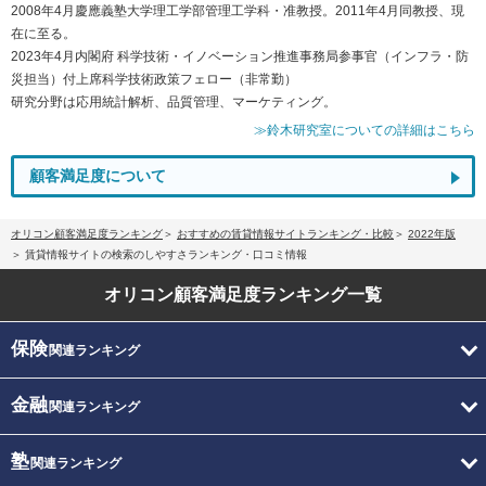
2008年4月慶應義塾大学理工学部管理工学科・准教授。2011年4月同教授、現
在に至る。
2023年4月内閣府 科学技術・イノベーション推進事務局参事官（インフラ・防
災担当）付上席科学技術政策フェロー（非常勤）
研究分野は応用統計解析、品質管理、マーケティング。
≫鈴木研究室についての詳細はこちら
顧客満足度について
オリコン顧客満足度ランキング
おすすめの賃貸情報サイトランキング・比較
2022年版
賃貸情報サイトの検索のしやすさランキング・口コミ情報
オリコン顧客満足度
ランキング一覧
保険
関連ランキング
金融
関連ランキング
塾
関連ランキング