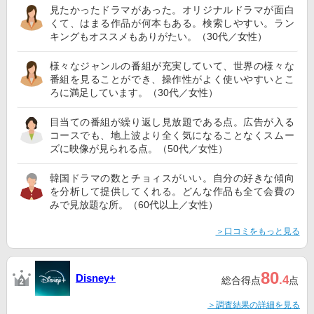
見たかったドラマがあった。オリジナルドラマが面白
くて、はまる作品が何本もある。検索しやすい。ラン
キングもオススメもありがたい。（30代／女性）
様々なジャンルの番組が充実していて、世界の様々な
番組を見ることができ、操作性がよく使いやすいとこ
ろに満足しています。（30代／女性）
目当ての番組が繰り返し見放題である点。広告が入る
コースでも、地上波より全く気になることなくスムー
ズに映像が見られる点。（50代／女性）
韓国ドラマの数とチョィスがいい。自分の好きな傾向
を分析して提供してくれる。どんな作品も全て会費の
みで見放題な所。（60代以上／女性）
＞口コミをもっと見る
80
Disney+
.4
総合得点
点
＞調査結果の詳細を見る