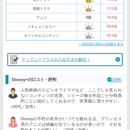
74
.1
点
韓国ドラマ
5位
76
.6
点
アニメ
69
.6
点
ドキュメンタリー
80
.4
点
オリジナルコンテンツ
＞項目別の得点の詳細を見る
ディズニープラスの入会方法を解説！
Disney+の口コミ・評判
18件
人気映画のスピンオフドラマなど、ここでしか見られ
ないコンテンツの充実。シリーズ物を作品ごとや時系
列ごとに紹介してくれるので、世界観に浸りやすい。
（40代／女性）
Disneyの不朽の名作がいつでも観れる点。プリンセス
系のアニメは続編が出ているものが多いので、それを
観れることが嬉しい。（20代／女性）