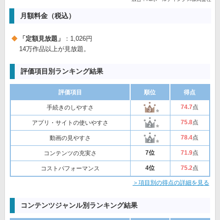
月額料金（税込）
「定額見放題」
：1,026円
14万作品以上が見放題。
評価項目別ランキング結果
評価項目
順位
得点
74
.7
点
手続きのしやすさ
75
.8
点
アプリ・サイトの使いやすさ
78
.4
点
動画の見やすさ
7位
71
.9
点
コンテンツの充実さ
4位
75
.2
点
コストパフォーマンス
＞項目別の得点の詳細を見る
コンテンツジャンル別ランキング結果