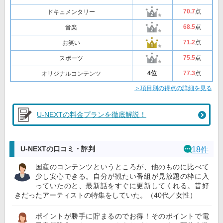
70
.7
点
ドキュメンタリー
68
.5
点
音楽
71
.2
点
お笑い
75
.5
点
スポーツ
4位
77
.3
点
オリジナルコンテンツ
＞項目別の得点の詳細を見る
U-NEXTの料金プランを徹底解説！
U-NEXTの口コミ・評判
18件
国産のコンテンツというところが、他のものに比べて
少し安心できる。自分が観たい番組が見放題の枠に入
っていたのと、最新話をすぐに更新してくれる。昔好
きだったアーティストの特集をしていた。（40代／女性）
ポイントが勝手に貯まるのでお得！そのポイントで電