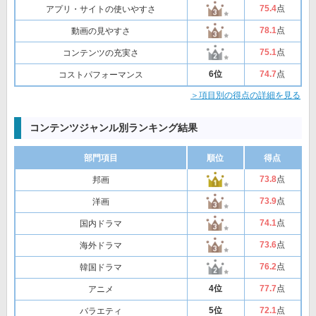
75
.4
点
アプリ・サイトの使いやすさ
78
.1
点
動画の見やすさ
75
.1
点
コンテンツの充実さ
6位
74
.7
点
コストパフォーマンス
＞項目別の得点の詳細を見る
コンテンツジャンル別ランキング結果
部門項目
順位
得点
73
.8
点
邦画
73
.9
点
洋画
74
.1
点
国内ドラマ
73
.6
点
海外ドラマ
76
.2
点
韓国ドラマ
4位
77
.7
点
アニメ
5位
72
.1
点
バラエティ