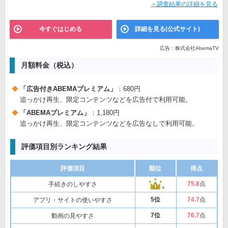
＞調査結果の詳細を見る
今すぐはじめる
詳細を見る(公式サイト)
広告：株式会社AbemaTV
月額料金（税込）
「広告付きABEMAプレミアム」
：680円
追っかけ再生、限定コンテンツなどを広告付で利用可能。
「ABEMAプレミアム」
：1,180円
追っかけ再生、限定コンテンツなどを広告なしで利用可能。
評価項目別ランキング結果
評価項目
順位
得点
75
.8
点
手続きのしやすさ
5位
74
.7
点
アプリ・サイトの使いやすさ
7位
76
.7
点
動画の見やすさ