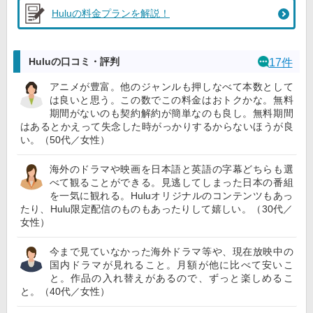
Huluの料金プランを解説！
Huluの口コミ・評判
17件
アニメが豊富。他のジャンルも押しなべて本数として
は良いと思う。この数でこの料金はおトクかな。無料
期間がないのも契約解約が簡単なのも良し。無料期間
はあるとかえって失念した時がっかりするからないほうが良
い。（50代／女性）
海外のドラマや映画を日本語と英語の字幕どちらも選
べて観ることができる。見逃してしまった日本の番組
を一気に観れる。Huluオリジナルのコンテンツもあっ
たり、Hulu限定配信のものもあったりして嬉しい。（30代／
女性）
今まで見ていなかった海外ドラマ等や、現在放映中の
国内ドラマが見れること。月額が他に比べて安いこ
と。作品の入れ替えがあるので、ずっと楽しめるこ
と。（40代／女性）