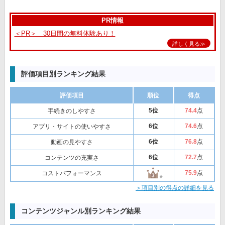
PR情報
＜PR＞ 30日間の無料体験あり！
詳しく見る≫
評価項目別ランキング結果
評価項目
順位
得点
5位
74
.4
点
手続きのしやすさ
6位
74
.6
点
アプリ・サイトの使いやすさ
6位
76
.8
点
動画の見やすさ
6位
72
.7
点
コンテンツの充実さ
75
.9
点
コストパフォーマンス
＞項目別の得点の詳細を見る
コンテンツジャンル別ランキング結果