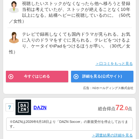
視聴したいストックがなくなったら他へ移ろうと登録
当初は考えていたが、ストックが絶えることなく10年
以上になる。結構ヘビーに視聴しているのに。（50代
／女性）
テレビで録画しなくても国内ドラマが見られる。お気
に入りのドラマをすぐに見られる。テレビをつけるよ
り、ケータイやiPadをつけるほうが早い。（30代／女
性）
＞口コミをもっと見る
今すぐはじめる
詳細を見る(公式サイト)
広告：HJホールディングス株式会社
72
DAZN
.0
総合得点
点
※DAZNは2026年6月18日より「DAZN Soccer」の新規受付を停止しておりま
す。
＞調査結果の詳細を見る