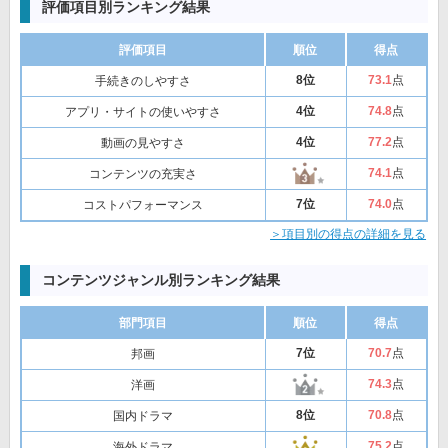
評価項目別ランキング結果
評価項目
順位
得点
8位
73
.1
点
手続きのしやすさ
4位
74
.8
点
アプリ・サイトの使いやすさ
4位
77
.2
点
動画の見やすさ
74
.1
点
コンテンツの充実さ
7位
74
.0
点
コストパフォーマンス
＞項目別の得点の詳細を見る
コンテンツジャンル別ランキング結果
部門項目
順位
得点
7位
70
.7
点
邦画
74
.3
点
洋画
8位
70
.8
点
国内ドラマ
75
.2
点
海外ドラマ