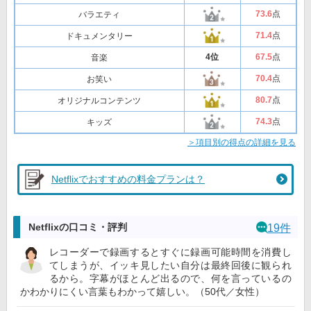
73
.6
点
バラエティ
71
.4
点
ドキュメンタリー
4位
67
.5
点
音楽
70
.4
点
お笑い
80
.7
点
オリジナルコンテンツ
74
.3
点
キッズ
＞項目別の得点の詳細を見る
Netflixでおすすめの料金プランは？
Netflixの口コミ・評判
19件
レコーダーで録画するとすぐに録画可能時間を消費し
てしまうが、イッキ見したい自分は最終回後に観られ
るから。字幕がほとんど出るので、何を言っているの
かわかりにくい言葉もわかって嬉しい。（50代／女性）