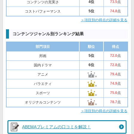
4位
73
.5
点
コンテンツの充実さ
5位
74
.8
点
コストパフォーマンス
＞項目別の得点の詳細を見る
コンテンツジャンル別ランキング結果
部門項目
順位
得点
5位
72
.0
点
邦画
6位
72
.8
点
国内ドラマ
79
.4
点
アニメ
74
.9
点
バラエティ
75
.6
点
スポーツ
78
.7
点
オリジナルコンテンツ
＞項目別の得点の詳細を見る
ABEMAプレミアムの口コミを解説！