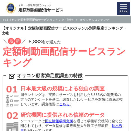
オリコン顧客満足度ランキング
定額制動画配信サービス
おすすめの定額制動画配信サービスランキング・比較
オリジナルコンテンツ
【オリジナル】定額制動画配信サービスのジャンル別満足度ランキング・
比較
／
／
8,883
最
新
名が選んだ
定額制動画配信サービスラン
キング
オリコン顧客満足度調査の特徴
日本最大級の規模による独自の調査
同ランキングは、実際にサービスを利用した8,883名の消費者の
方々のアンケートを基に、調査した15サービスを対象に徹底比較
しています。調査概要は
こちら
。
研究機関に提供される信頼のデータ
ソースデータは
国立情報学研究所
を通じて学術研究機関に全て公
開されており、データ監修は慶應義塾大学理工学部教授・
鈴木秀
男
氏が行っています。