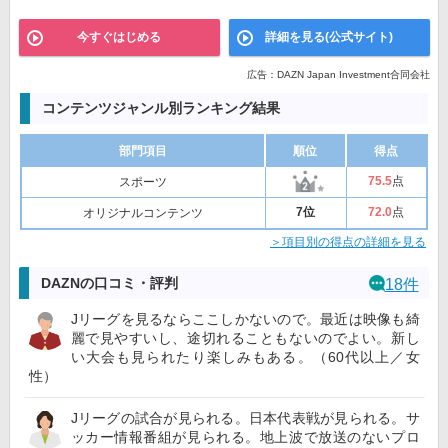
今すぐはじめる
詳細を見る(公式サイト)
広告：DAZN Japan Investment合同会社
コンテンツジャンル別ランキング結果
部門項目
順位
得点
75
.5
点
スポーツ
7位
72
.0
点
オリジナルコンテンツ
＞項目別の得点の詳細を見る
DAZNの口コミ・評判
18件
Jリーグを見るならここしかないので。最近は映像も綺
麗で見やすいし、途切れることもないのでよい。新し
い大会も見られたり楽しみもある。（60代以上／女
性）
Jリーグの試合が見られる。日本代表戦が見られる。サ
ッカー情報番組が見られる。地上波で放送のないプロ