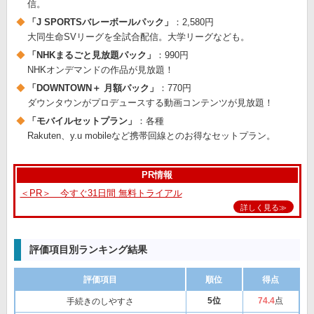
信。
「J SPORTSバレーボールパック」
：2,580円
大同生命SVリーグを全試合配信。大学リーグなども。
「NHKまるごと見放題パック」
：990円
NHKオンデマンドの作品が見放題！
「DOWNTOWN＋ 月額パック」
：770円
ダウンタウンがプロデュースする動画コンテンツが見放題！
「モバイルセットプラン」
：各種
Rakuten、y.u mobileなど携帯回線とのお得なセットプラン。
PR情報
＜PR＞ 今すぐ31日間 無料トライアル
詳しく見る≫
評価項目別ランキング結果
評価項目
順位
得点
5位
74
.4
点
手続きのしやすさ