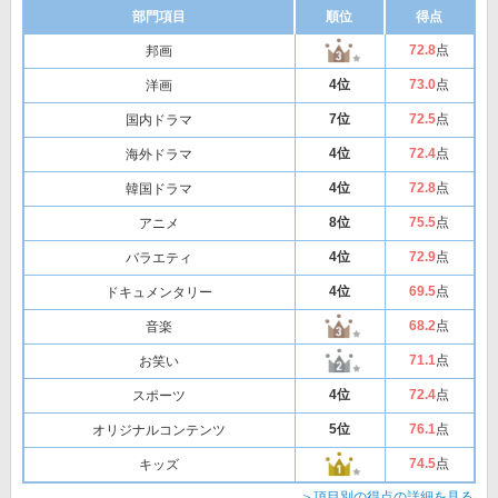
部門項目
順位
得点
72
.8
点
邦画
4位
73
.0
点
洋画
7位
72
.5
点
国内ドラマ
4位
72
.4
点
海外ドラマ
4位
72
.8
点
韓国ドラマ
8位
75
.5
点
アニメ
4位
72
.9
点
バラエティ
4位
69
.5
点
ドキュメンタリー
68
.2
点
音楽
71
.1
点
お笑い
4位
72
.4
点
スポーツ
5位
76
.1
点
オリジナルコンテンツ
74
.5
点
キッズ
＞項目別の得点の詳細を見る