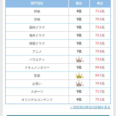
部門項目
順位
得点
6位
71
.2
点
邦画
5位
70
.3
点
洋画
5位
73
.2
点
国内ドラマ
5位
72
.1
点
海外ドラマ
5位
72
.3
点
韓国ドラマ
7位
75
.8
点
アニメ
73
.5
点
バラエティ
5位
68
.8
点
ドキュメンタリー
69
.7
点
音楽
70
.4
点
お笑い
5位
71
.7
点
スポーツ
6位
75
.1
点
オリジナルコンテンツ
＞項目別の得点の詳細を見る