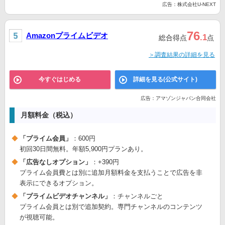
広告：株式会社U-NEXT
76
Amazonプライムビデオ
.1
総合得点
点
＞調査結果の詳細を見る
今すぐはじめる
詳細を見る(公式サイト)
広告：アマゾンジャパン合同会社
月額料金（税込）
「プライム会員」
：600円
初回30日間無料。年額5,900円プランあり。
「広告なしオプション」
：+390円
プライム会員費とは別に追加月額料金を支払うことで広告を非
表示にできるオプション。
「プライムビデオチャンネル」
：チャンネルごと
プライム会員とは別で追加契約。専門チャンネルのコンテンツ
が視聴可能。