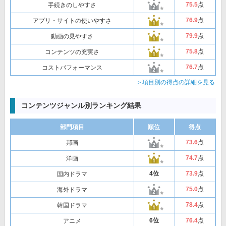
75
.5
点
手続きのしやすさ
76
.9
点
アプリ・サイトの使いやすさ
79
.9
点
動画の見やすさ
75
.8
点
コンテンツの充実さ
76
.7
点
コストパフォーマンス
＞項目別の得点の詳細を見る
コンテンツジャンル別ランキング結果
部門項目
順位
得点
73
.6
点
邦画
74
.7
点
洋画
4位
73
.9
点
国内ドラマ
75
.0
点
海外ドラマ
78
.4
点
韓国ドラマ
6位
76
.4
点
アニメ