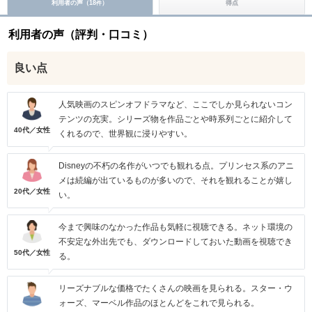
利用者の声（
18
）
得点
件
利用者の声（評判・口コミ）
良い点
人気映画のスピンオフドラマなど、ここでしか見られないコン
テンツの充実。シリーズ物を作品ごとや時系列ごとに紹介して
40代／女性
くれるので、世界観に浸りやすい。
Disneyの不朽の名作がいつでも観れる点。プリンセス系のアニ
メは続編が出ているものが多いので、それを観れることが嬉し
20代／女性
い。
今まで興味のなかった作品も気軽に視聴できる。ネット環境の
不安定な外出先でも、ダウンロードしておいた動画を視聴でき
50代／女性
る。
リーズナブルな価格でたくさんの映画を見られる。スター・ウ
ォーズ、マーベル作品のほとんどをこれで見られる。