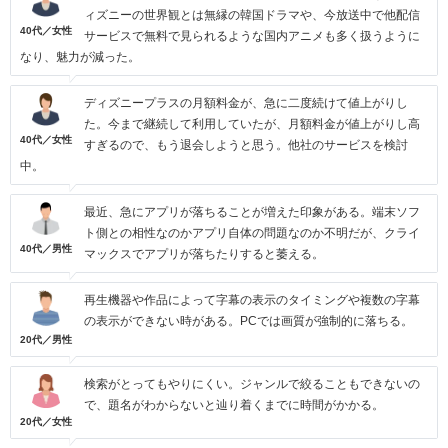
ィズニーの世界観とは無縁の韓国ドラマや、今放送中で他配信
40代／女性
サービスで無料で見られるような国内アニメも多く扱うように
なり、魅力が減った。
ディズニープラスの月額料金が、急に二度続けて値上がりし
た。今まで継続して利用していたが、月額料金が値上がりし高
40代／女性
すぎるので、もう退会しようと思う。他社のサービスを検討
中。
最近、急にアプリが落ちることが増えた印象がある。端末ソフ
ト側との相性なのかアプリ自体の問題なのか不明だが、クライ
40代／男性
マックスでアプリが落ちたりすると萎える。
再生機器や作品によって字幕の表示のタイミングや複数の字幕
の表示ができない時がある。PCでは画質が強制的に落ちる。
20代／男性
検索がとってもやりにくい。ジャンルで絞ることもできないの
で、題名がわからないと辿り着くまでに時間がかかる。
20代／女性