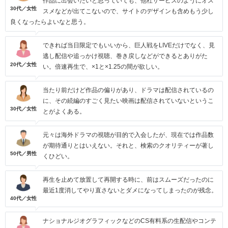
作品に出会いたいと思っていても、他社サービスのようにオス
30代／女性
スメなどが出てこないので、サイトのデザインも含めもう少し
良くなったらよいなと思う。
できれば当日限定でもいいから、巨人戦をLIVEだけでなく、見
逃し配信や追っかけ視聴、巻き戻しなどができるとありがた
20代／女性
い。倍速再生で、×1と×1.25の間が欲しい。
当たり前だけど作品の偏りがあり、ドラマは配信されているの
に、その続編のすごく見たい映画は配信されていないというこ
30代／女性
とがよくある。
元々は海外ドラマの視聴が目的で入会したが、現在では作品数
が期待通りとはいえない。それと、検索のクオリティーが著し
50代／男性
くひどい。
再生を止めて放置して再開する時に、前はスムーズだったのに
最近1度消してやり直さないとダメになってしまったのが残念。
40代／女性
ナショナルジオグラフィックなどのCS有料系の生配信やコンテ