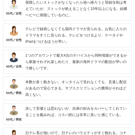
視聴したいストックがなくなったら他へ移ろうと登録当初は考
えていたが、ストックが絶えることなく10年以上になる。結構
50代／女性
ヘビーに視聴しているのに。
テレビで録画しなくても国内ドラマが見られる。お気に入りの
ドラマをすぐに見られる。テレビをつけるより、ケータイや
30代／女性
iPadをつけるほうが早い。
1つのアカウントで最大4台のデバイスから同時視聴ができるか
ら家族それぞれ楽しめたり、最新の海外ドラマの配信が早いの
40代／女性
で嬉しいです。
本数が多く飽きない。オンタイムで見れなくても、見逃し配信
があるので安心できる。サブスクリプションの費用がそれほど
50代／男性
高くない。
決して安価とは思わないが、自身の好みをカバーしてくれてい
ることを鑑みれば、コスパ的には非常に良いと感じている。
50代／男性
日テレ系が強いので、日テレのバラエティがすぐ観れる。コナ