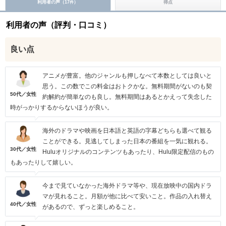
利用者の声（
17
）
得点
件
利用者の声（評判・口コミ）
良い点
アニメが豊富。他のジャンルも押しなべて本数としては良いと
思う。この数でこの料金はおトクかな。無料期間がないのも契
50代／女性
約解約が簡単なのも良し。無料期間はあるとかえって失念した
時がっかりするからないほうが良い。
海外のドラマや映画を日本語と英語の字幕どちらも選べて観る
ことができる。見逃してしまった日本の番組を一気に観れる。
30代／女性
Huluオリジナルのコンテンツもあったり、Hulu限定配信のもの
もあったりして嬉しい。
今まで見ていなかった海外ドラマ等や、現在放映中の国内ドラ
マが見れること。月額が他に比べて安いこと。作品の入れ替え
40代／女性
があるので、ずっと楽しめること。