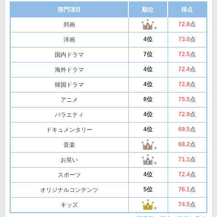
部門項目
順位
得点
72
.8
点
邦画
4位
73
.0
点
洋画
7位
72
.5
点
国内ドラマ
4位
72
.4
点
海外ドラマ
4位
72
.8
点
韓国ドラマ
8位
75
.5
点
アニメ
4位
72
.9
点
バラエティ
4位
69
.5
点
ドキュメンタリー
68
.2
点
音楽
71
.1
点
お笑い
4位
72
.4
点
スポーツ
5位
76
.1
点
オリジナルコンテンツ
74
.5
点
キッズ