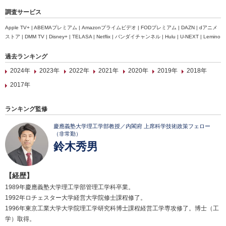
調査サービス
Apple TV+ | ABEMAプレミアム | Amazonプライムビデオ | FODプレミアム | DAZN | dアニメ
ストア | DMM TV | Disney+ | TELASA | Netflix | バンダイチャンネル | Hulu | U-NEXT | Lemino
過去ランキング
2024年
2023年
2022年
2021年
2020年
2019年
2018年
2017年
ランキング監修
慶應義塾大学理工学部教授／内閣府 上席科学技術政策フェロー
（非常勤）
鈴木秀男
【経歴】
1989年慶應義塾大学理工学部管理工学科卒業。
1992年ロチェスター大学経営大学院修士課程修了。
1996年東京工業大学大学院理工学研究科博士課程経営工学専攻修了。博士（工
学）取得。