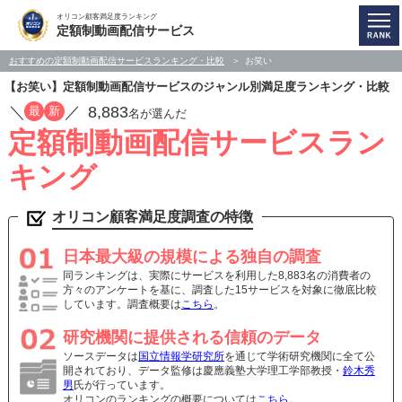
オリコン顧客満足度ランキング
定額制動画配信サービス
おすすめの定額制動画配信サービスランキング・比較
お笑い
【お笑い】定額制動画配信サービスのジャンル別満足度ランキング・比較
／
／
8,883
最
新
名が選んだ
定額制動画配信サービスラン
キング
オリコン顧客満足度調査の特徴
日本最大級の規模による独自の調査
同ランキングは、実際にサービスを利用した8,883名の消費者の
方々のアンケートを基に、調査した15サービスを対象に徹底比較
しています。調査概要は
こちら
。
研究機関に提供される信頼のデータ
ソースデータは
国立情報学研究所
を通じて学術研究機関に全て公
開されており、データ監修は慶應義塾大学理工学部教授・
鈴木秀
男
氏が行っています。
オリコンのランキングの概要については
こちら
。