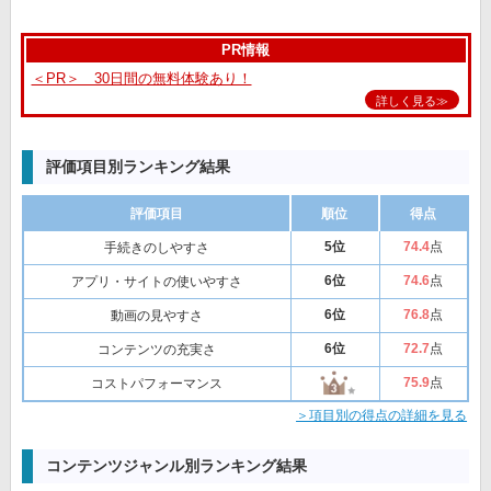
PR情報
＜PR＞ 30日間の無料体験あり！
詳しく見る≫
評価項目別ランキング結果
評価項目
順位
得点
5位
74
.4
点
手続きのしやすさ
6位
74
.6
点
アプリ・サイトの使いやすさ
6位
76
.8
点
動画の見やすさ
6位
72
.7
点
コンテンツの充実さ
75
.9
点
コストパフォーマンス
＞項目別の得点の詳細を見る
コンテンツジャンル別ランキング結果