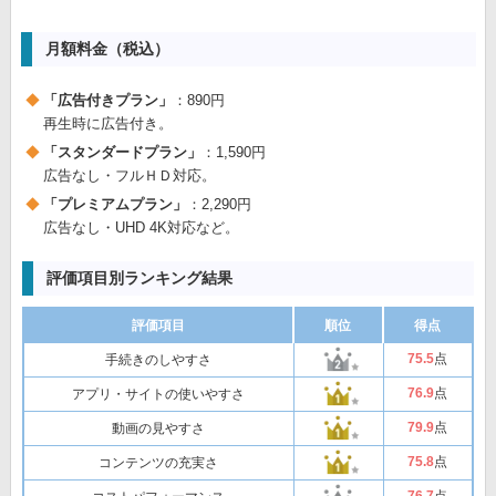
月額料金（税込）
「広告付きプラン」
：890円
再生時に広告付き。
「スタンダードプラン」
：1,590円
広告なし・フルＨＤ対応。
「プレミアムプラン」
：2,290円
広告なし・UHD 4K対応など。
評価項目別ランキング結果
評価項目
順位
得点
75
.5
点
手続きのしやすさ
76
.9
点
アプリ・サイトの使いやすさ
79
.9
点
動画の見やすさ
75
.8
点
コンテンツの充実さ
76
.7
点