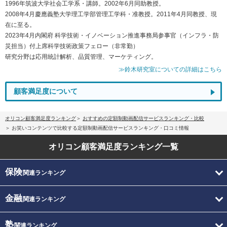
1996年筑波大学社会工学系・講師。2002年6月同助教授。
2008年4月慶應義塾大学理工学部管理工学科・准教授。2011年4月同教授、現
在に至る。
2023年4月内閣府 科学技術・イノベーション推進事務局参事官（インフラ・防
災担当）付上席科学技術政策フェロー（非常勤）
研究分野は応用統計解析、品質管理、マーケティング。
≫鈴木研究室についての詳細はこちら
顧客満足度について
オリコン顧客満足度ランキング
おすすめの定額制動画配信サービスランキング・比較
お笑いコンテンツで比較する定額制動画配信サービスランキング・口コミ情報
オリコン顧客満足度
ランキング一覧
保険
関連ランキング
金融
関連ランキング
塾
関連ランキング