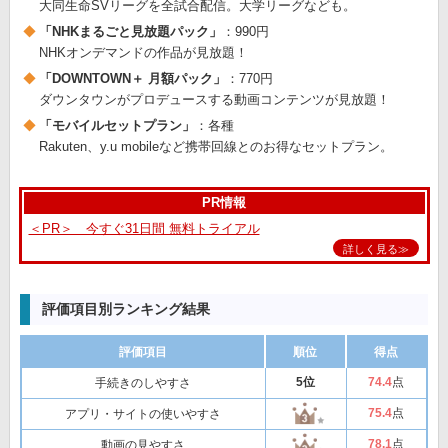
大同生命SVリーグを全試合配信。大学リーグなども。
「NHKまるごと見放題パック」
：990円
NHKオンデマンドの作品が見放題！
「DOWNTOWN＋ 月額パック」
：770円
ダウンタウンがプロデュースする動画コンテンツが見放題！
「モバイルセットプラン」
：各種
Rakuten、y.u mobileなど携帯回線とのお得なセットプラン。
PR情報
＜PR＞ 今すぐ31日間 無料トライアル
詳しく見る≫
評価項目別ランキング結果
評価項目
順位
得点
5位
74
.4
点
手続きのしやすさ
75
.4
点
アプリ・サイトの使いやすさ
78
.1
点
動画の見やすさ