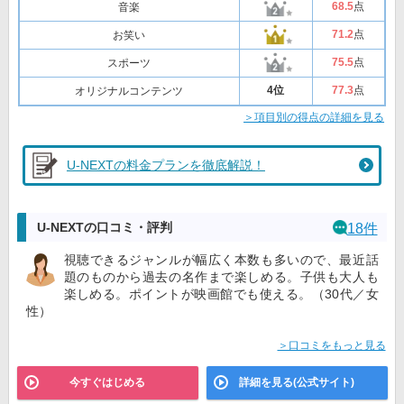
68
.5
点
音楽
71
.2
点
お笑い
75
.5
点
スポーツ
4位
77
.3
点
オリジナルコンテンツ
＞項目別の得点の詳細を見る
U-NEXTの料金プランを徹底解説！
U-NEXTの口コミ・評判
18件
視聴できるジャンルが幅広く本数も多いので、最近話
題のものから過去の名作まで楽しめる。子供も大人も
楽しめる。ポイントが映画館でも使える。（30代／女
性）
＞口コミをもっと見る
今すぐはじめる
詳細を見る(公式サイト)