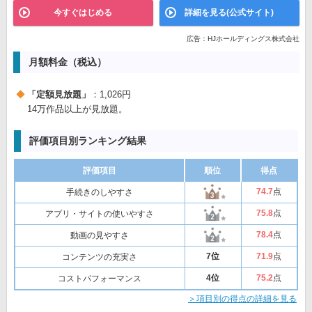
今すぐはじめる
詳細を見る(公式サイト)
広告：HJホールディングス株式会社
月額料金（税込）
「定額見放題」
：1,026円
14万作品以上が見放題。
評価項目別ランキング結果
評価項目
順位
得点
74
.7
点
手続きのしやすさ
75
.8
点
アプリ・サイトの使いやすさ
78
.4
点
動画の見やすさ
7位
71
.9
点
コンテンツの充実さ
4位
75
.2
点
コストパフォーマンス
＞項目別の得点の詳細を見る