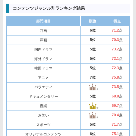
コンテンツジャンル別ランキング結果
部門項目
順位
得点
6位
71
.2
点
邦画
5位
70
.3
点
洋画
5位
73
.2
点
国内ドラマ
5位
72
.1
点
海外ドラマ
5位
72
.3
点
韓国ドラマ
7位
75
.8
点
アニメ
73
.5
点
バラエティ
5位
68
.8
点
ドキュメンタリー
69
.7
点
音楽
70
.4
点
お笑い
5位
71
.7
点
スポーツ
6位
75
.1
点
オリジナルコンテンツ