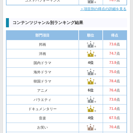
コストパフォーマンス
＞項目別の得点の詳細を見る
コンテンツジャンル別ランキング結果
部門項目
順位
得点
73
.6
点
邦画
74
.7
点
洋画
4位
73
.9
点
国内ドラマ
75
.0
点
海外ドラマ
78
.4
点
韓国ドラマ
6位
76
.4
点
アニメ
73
.6
点
バラエティ
71
.4
点
ドキュメンタリー
4位
67
.5
点
音楽
70
.4
点
お笑い