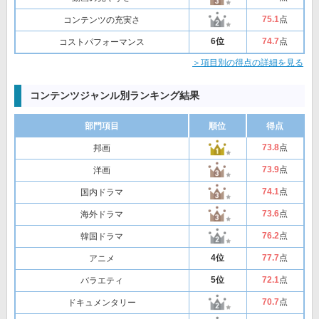
75
.1
点
コンテンツの充実さ
6位
74
.7
点
コストパフォーマンス
＞項目別の得点の詳細を見る
コンテンツジャンル別ランキング結果
部門項目
順位
得点
73
.8
点
邦画
73
.9
点
洋画
74
.1
点
国内ドラマ
73
.6
点
海外ドラマ
76
.2
点
韓国ドラマ
4位
77
.7
点
アニメ
5位
72
.1
点
バラエティ
70
.7
点
ドキュメンタリー