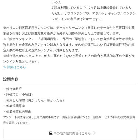
いる人
2)現在利用している人で、2ヶ月以上継続登録している人
ただし、サブコンテンツや、アダルト、ギャンブルコンテン
ツがメインの利用者は対象外とする
※オリコン顧客満足度ランキングは、データクリーニング（回収したデータから不正回答や異
常値を排除）および調査対象者条件から外れた回答を除外した上で作成しています。
※「総合ランキング」、「評価項目別」、部門の「業態別」においては有効回答者数が規定人
数を満たした企業のみランクイン対象となります。その他の部門においては有効回答者数が規
定人数の半数以上の企業がランクイン対象となります。
※総合得点が60.0点以上で、他人に薦めたくないと回答した人の割合が基準値以下の企業がラ
ンクイン対象となります。
≫ 詳細はこちら
設問内容
・総合満足度
・評価項目（小項目）
・利用した感想（良かった点・悪かった点）
・他者推奨意向
・他者推奨意向理由
アンケート調査を実施した際の質問事項です。満足度評価項目のほか、該当サービスの利用状況や検討内
容を質問しています。
その他の設問内容はこちら