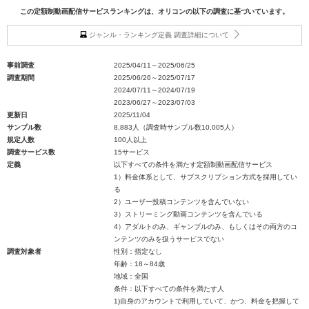
この定額制動画配信サービスランキングは、オリコンの以下の調査に基づいています。
ジャンル・ランキング定義 調査詳細について
事前調査
2025/04/11～2025/06/25
調査期間
2025/06/26～2025/07/17
2024/07/11～2024/07/19
2023/06/27～2023/07/03
更新日
2025/11/04
サンプル数
8,883人（調査時サンプル数10,005人）
規定人数
100人以上
調査サービス数
15サービス
定義
以下すべての条件を満たす定額制動画配信サービス
1）料金体系として、サブスクリプション方式を採用してい
る
2）ユーザー投稿コンテンツを含んでいない
3）ストリーミング動画コンテンツを含んでいる
4）アダルトのみ、ギャンブルのみ、もしくはその両方のコ
ンテンツのみを扱うサービスでない
調査対象者
性別：指定なし
年齢：18～84歳
地域：全国
条件：以下すべての条件を満たす人
1)自身のアカウントで利用していて、かつ、料金を把握して