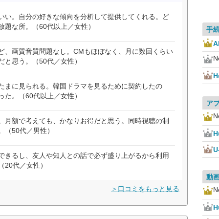
いい。自分の好きな傾向を分析して提供してくれる。ど
放題な所。（60代以上／女性）
手
ど、画質音質問題なし。CMもほぼなく、月に数回くらい
Ne
だと思う。（50代／女性）
H
たまに見られる。韓国ドラマを見るために契約したの
った。（60代以上／女性）
ア
Ne
。月額で考えても、かなりお得だと思う。同時視聴の制
。（50代／男性）
H
U
できるし、友人や知人との話で必ず盛り上がるから利用
（20代／女性）
動
＞口コミをもっと見る
Ne
H