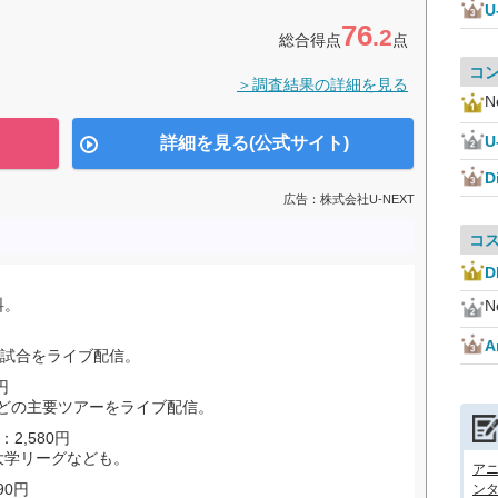
U
76
.2
総合得点
点
コ
＞調査結果の詳細を見る
Ne
U
詳細を見る(公式サイト)
D
広告：株式会社U-NEXT
コ
D
料。
Ne
A
試合をライブ配信。
円
などの主要ツアーをライブ配信。
：2,580円
大学リーグなども。
アニ
90円
ンタ