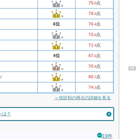
75
点
.0
78
点
.4
6位
76
点
.4
73
点
.6
71
点
.4
4位
67
点
.5
70
点
.4
PR
80
点
ツ
.7
74
点
.3
＞項目別の得点の詳細を見る
ランは？
19件