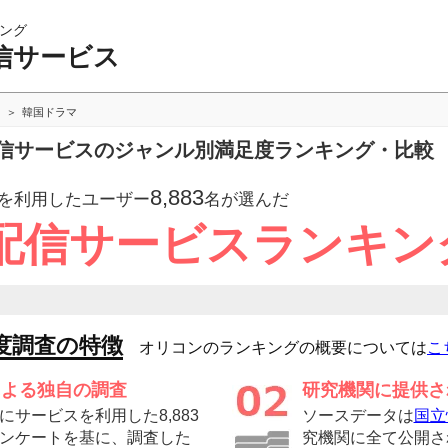
ング
信サービス
韓国ドラマ
信サービスのジャンル別満足度ランキング・比較
8,883
を利用したユーザー
名が選んだ
配信サービスランキン
度調査の特徴
オリコンのランキングの概要については
こ
による独自の調査
研究機関に提供さ
サービスを利用した8,883
ソースデータは
国立
ンケートを基に、調査した
究機関に全て公開さ