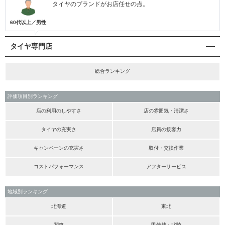
タイヤのブランドがお店任せの点。
60代以上／男性
タイヤ専門店
総合ランキング
評価項目別ランキング
店の利用のしやすさ
店の雰囲気・清潔さ
タイヤの充実さ
店員の接客力
キャンペーンの充実さ
取付・交換作業
コストパフォーマンス
アフターサービス
地域別ランキング
北海道
東北
関東
甲信越・北陸