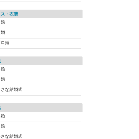
レス・衣装
今婚
楽婚
ゼロ婚
理
楽婚
今婚
小さな結婚式
花
楽婚
今婚
小さな結婚式