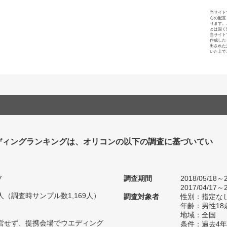
当サイト
らの配置
ります。
とは固く
当サイト
作成した
出された
いた上で
ディングランキングは、オリコンの以下の調査に基づいてい
7
調査期間
2018/05/18～2
2017/04/17～2
39人（調査時サンプル数1,169人）
調査対象者
性別：指定な
年齢：男性18
地域：全国
運営せず、提携会場でウエディング
条件：過去4