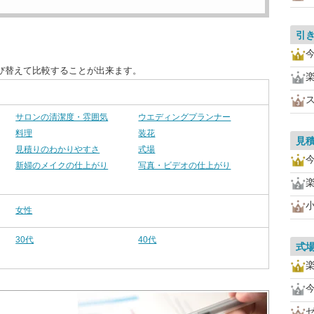
引
び替えて比較することが出来ます。
サロンの清潔度・雰囲気
ウエディングプランナー
料理
装花
見
見積りのわかりやすさ
式場
新婦のメイクの仕上がり
写真・ビデオの仕上がり
女性
30代
40代
式