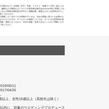
で公開されている情報（文字、写真、イラスト、画像データ等）及びこれ
・編集および構造などについての著作権は株式会社oricon MEに帰属してお
これらの情報を権利者の許可なく無断転載・複製などの二次利用を行うこ
禁じております。
で掲載しているすべての情報やデータは、当社の調査に基づいた結果から
ものとなりますが、サービスへの感想については、サービスの利用者が提
見解・感想となっており、当社の見解・意見ではないことをご理解いただ
ご覧ください。
018/06/11
017/04/26
し
歳以上、女性16歳以上（高校生は除く）
年以内に、対象のウエディングプロデュース