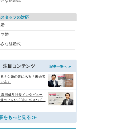
小さな結婚式
場スタッフの対応
楽婚
スマ婚
小さな結婚式
注目コンテンツ
記事一覧へ ≫
えるナシ婚の裏にある「未婚者
ホンネ」
 塚田健斗社長インタビュー
像の上をいく“心に灼きつく...
事をもっと見る ≫