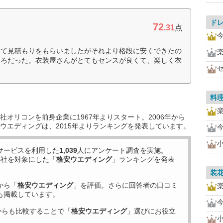
ド
72
.31
点
して見積もりをもらいましたがそれより格段に安くできたの
ころだった。衣装屋さんがとてもセンスが良くて、楽しく衣
料
オリコンを前身企業に1967年よりスタート。2006年から
ウエディングは、2015年よりランキングを発表しています。
サービスを利用した
1,039
人にアンケート調査を実施。
5
社を対象にした「
格安ウエディング
」ランキングを発表
装
から「
格安ウエディング
」を評価。さらに回答者の口コミ
も掲載しています。
からも比較することで「
格安ウエディング
」選びにお役立