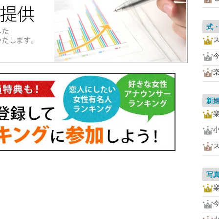
式
新
写