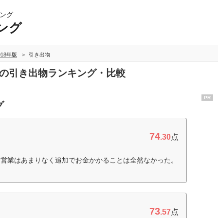
ング
ング
018年版
引き出物
グの引き出物ランキング・比較
PR
グ
74
.30
点
。営業はあまりなく追加でお金かかることは全然なかった。
73
.57
点