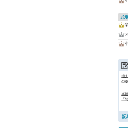
式
増
の
楽婚
「想
記