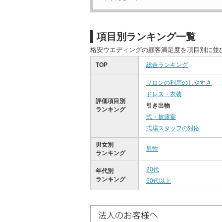
項目別ランキング一覧
格安ウエディングの顧客満足度を項目別に並
TOP
総合ランキング
サロンの利用のしやすさ
ドレス・衣装
評価項目別
引き出物
ランキング
式・披露宴
式場スタッフの対応
男女別
男性
ランキング
20代
年代別
ランキング
50代以上