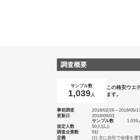
調査概要
サンプル数
この格安ウエ
1,039
ます。
人
事前調査
2018/02/26～2018/05/1
更新日
2018/09/03
サンプル数
1,0
規定人数
50人以上
調査企業数
5社
定義
(1) 主に自社で会場を