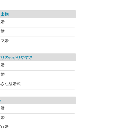
き出物
今婚
楽婚
スマ婚
積りのわかりやすさ
今婚
楽婚
小さな結婚式
場
楽婚
今婚
ゼロ婚