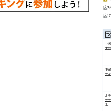
G
小
女性
要
すめ
北
すす
2...