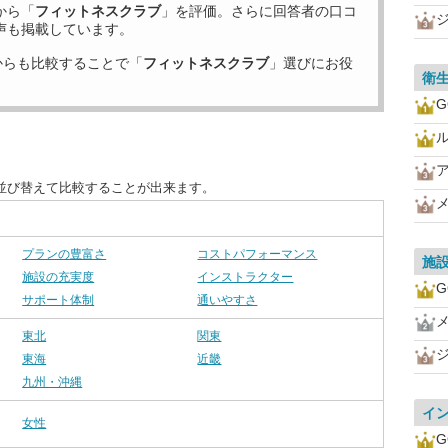
から「
フィットネスクラブ
」を評価。さらに回答者の口コ
声も掲載しています。
からも比較することで「
フィットネスクラブ
」選びにお役
衛
G
並び替えて比較することが出来ます。
プランの豊富さ
コストパフォーマンス
施
施設の充実度
インストラクター
G
サポート体制
通いやすさ
東北
関東
東海
近畿
九州・沖縄
イ
女性
G