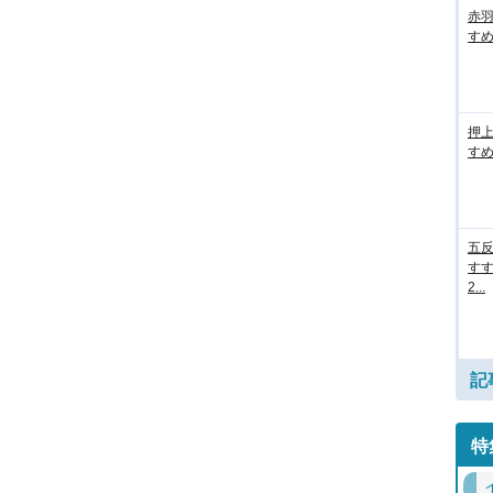
赤
すめ
押
すめ
五
すす
2...
記
特