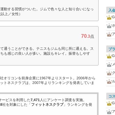
に運動する習慣がついた。ジムで色々な人と知り合いになっ
入
代以上／女性）
G
70
.3
点
せて通うことができる。テニスもジムも同じ所に通える。ス
プ
たちも感じの良い人が多い。施設もキレイ。振替もしやす
G
オリコンを前身企業に1967年よりスタート。2006年から
ットネスクラブは、2007年よりランキングを発表していま
コ
サービスを利用した
7,471
人にアンケート調査を実施。
G
28
社を対象にした「
フィットネスクラブ
」ランキングを発