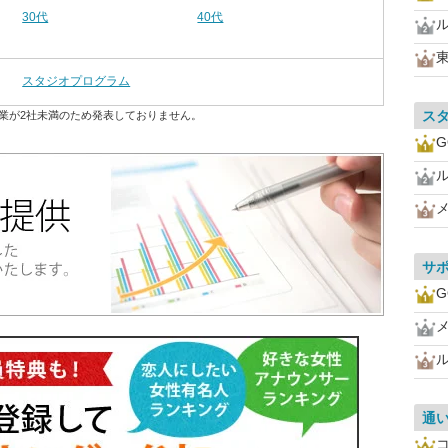
30代
40代
スタジオプログラム
ス
業が2社未満のため発表しておりません。
G
サ
G
通