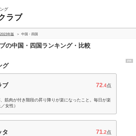
ング
クラブ
2023年版
中国・四国
ラブの中国・四国ランキング・比較
PR
ング
72
ラブ
.4
点
が、筋肉が付き階段の昇り降りが楽になったこと。毎日が楽
上／女性）
71
ッタ
.2
点