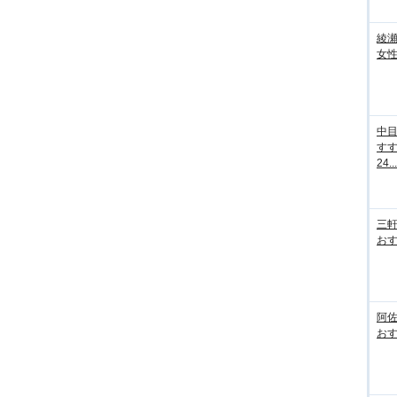
綾
女性
中
す
24...
三
おす
阿
おす