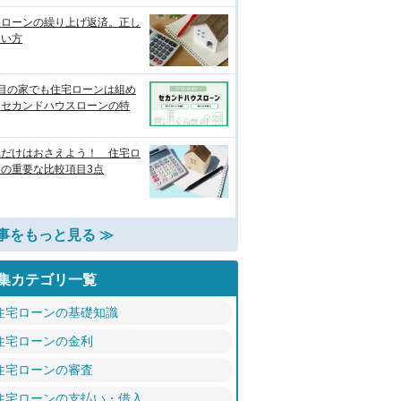
宅ローンの繰り上げ返済。正し
使い方
軒目の家でも住宅ローンは組め
？セカンドハウスローンの特
れだけはおさえよう！ 住宅ロ
ンの重要な比較項目3点
事をもっと見る ≫
集カテゴリ一覧
住宅ローンの基礎知識
住宅ローンの金利
住宅ローンの審査
住宅ローンの支払い・借入