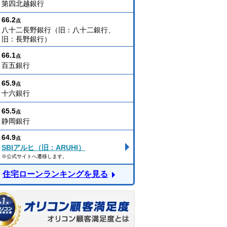
第四北越銀行
66.2
点
八十二長野銀行（旧：八十二銀行、
旧：長野銀行）
66.1
点
百五銀行
65.9
点
十六銀行
65.5
点
静岡銀行
64.9
点
SBIアルヒ（旧：ARUHI）
※公式サイトへ遷移します。
住宅ローンランキングを見る