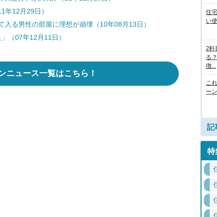
1年12月29日）
住
い
て入る男性の部屋に理想が崩壊（10年08月13日）
（07年12月11日）
2
る
徴...
ンニュース一覧はこちら！
こ
ー
記
特