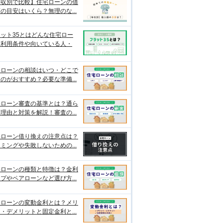
年収別で比較】住宅ローンの借
の目安はいくら？無理のな...
ット35とはどんな住宅ロー
？利用条件や向いている人・
宅ローンの相談はいつ・どこで
のがおすすめ？必要な準備...
宅ローン審査の基準とは？通ら
理由と対策を解説！審査の...
宅ローン借り換えの注意点は？
ミングや失敗しないための...
宅ローンの種類と特徴は？金利
プやペアローンなど選び方...
宅ローンの変動金利とは？メリ
・デメリットと固定金利と...