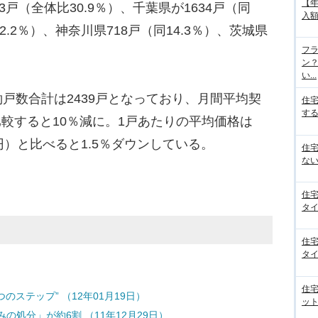
【
戸（全体比30.9％）、千葉県が1634戸（同
入額
22.2％）、神奈川県718戸（同14.3％）、茨城県
フラ
ン
い...
数合計は2439戸となっており、月間平均契
住
する
と比較すると10％減に。1戸あたりの平均価格は
3万円）と比べると1.5％ダウンしている。
住
ない
住
タイ
住
タイ
住
ステップ” （12年01月19日）
ット
処分」が約6割 （11年12月29日）