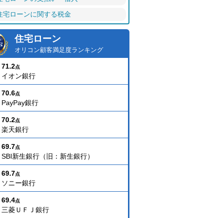
住宅ローンに関する税金
住宅ローン
オリコン顧客満足度ランキング
71.2
点
イオン銀行
70.6
点
PayPay銀行
70.2
点
楽天銀行
69.7
点
SBI新生銀行（旧：新生銀行）
69.7
点
ソニー銀行
69.4
点
三菱ＵＦＪ銀行