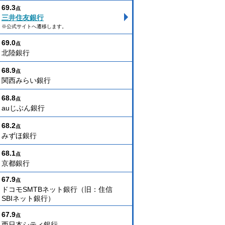
69.3
点
三井住友銀行
※公式サイトへ遷移します。
69.0
点
北陸銀行
68.9
点
関西みらい銀行
68.8
点
auじぶん銀行
68.2
点
みずほ銀行
68.1
点
京都銀行
67.9
点
ドコモSMTBネット銀行（旧：住信
SBIネット銀行）
67.9
点
西日本シティ銀行