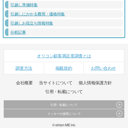
引越し準備特集
引越しにかかる費用・価格特集
引越しお役立ち情報特集
分析記事
オリコン顧客満足度調査とは
調査方法
掲載規約
お問い合わせ
会社概要
当サイトについて
個人情報保護方針
引用・転載について
引用・転載について
クッキーの使用について
当サイトで公開されている情報（文字、写真、イラスト、画像データ等）及びこれらの配
置・編集および構造などについての著作権は株式会社oricon MEに帰属しております。
このサイトでは Cookie を使用して、ユーザーに合わせたコンテンツや広告の表示、ソーシャ
© oricon ME inc.
これらの情報を権利者の許可なく無断転載・複製などの二次利用を行うことは固く禁じてお