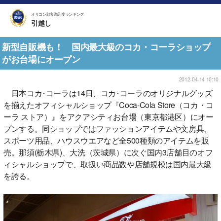
オリコン顧客満足度ランキング
引越し
新型自販機も！ 国内最大級のコカ・コーラショップ
がお台場にオープン
2012-04-14 10:10
日本コカ･コーラは14日、コカ･コーラのオリジナルグッズ
を揃えたオフィシャルショップ『Coca-Cola Store（コカ・コ
ーラ ストア）』をアクアシティお台場（東京都港区）にオー
プンする。同ショップではファッションアイテムや文房具、
スポーツ用品、ハウスウエアなど全500種類のアイテムを販
売。那須(栃木県)、大洗（茨城県）に次ぐ国内3店舗目のオフ
ィシャルショップで、取扱い商品数や店舗規模は国内最大級
を誇る。