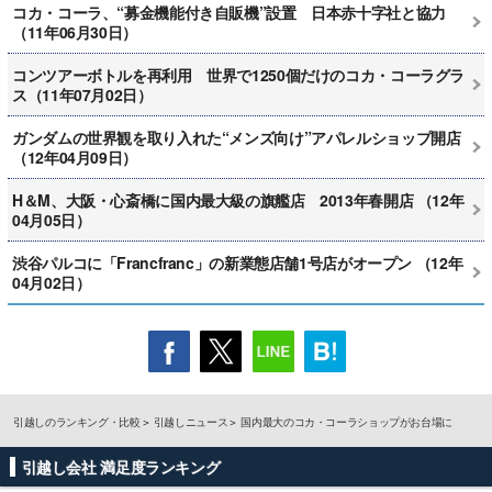
コカ・コーラ、“募金機能付き自販機”設置 日本赤十字社と協力
（11年06月30日）
コンツアーボトルを再利用 世界で1250個だけのコカ・コーラグラ
ス（11年07月02日）
ガンダムの世界観を取り入れた“メンズ向け”アパレルショップ開店
（12年04月09日）
H＆M、大阪・心斎橋に国内最大級の旗艦店 2013年春開店 （12年
04月05日）
渋谷パルコに「Francfranc」の新業態店舗1号店がオープン （12年
04月02日）
引越しのランキング・比較
引越しニュース
国内最大のコカ・コーラショップがお台場に
引越し会社 満足度ランキング