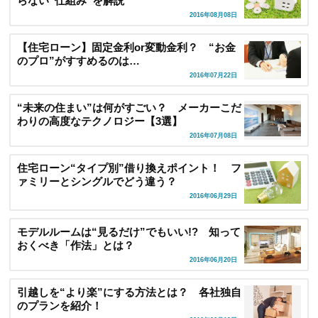
らない“仕組み”を解説
2016年08月08日
【住宅ローン】固定金利or変動金利？ “お金
のプロ”がすすめるのは…
2016年07月22日
“未来の住まい”は何がすごい？ メーカーこだ
わりの高度なテクノロジー【3選】
2016年07月08日
住宅ローン“タイプ別”借り換えポイント！ フ
ァミリーとシングルでどう違う？
2016年06月29日
モデルルームは“見るだけ”でもいい!? 知って
おくべき「作法」とは？
2016年06月20日
引越しを“より楽”にする方法とは？ 各社独自
のプランを紹介！